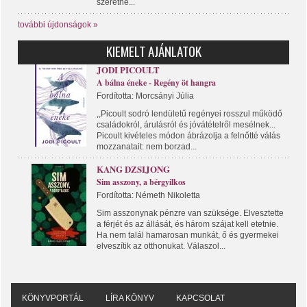
szeretne...
további újdonságok »
KIEMELT AJÁNLATOK
JODI PICOULT
A bálna éneke - Regény öt hangra
Fordította: Morcsányi Júlia
,,Picoult sodró lendületű regényei rosszul működő
családokról, árulásról és jóvátételről mesélnek...
Picoult kivételes módon ábrázolja a felnőtté válás
mozzanatait: nem borzad...
KANG DZSIJONG
Sim asszony, a bérgyilkos
Fordította: Németh Nikoletta
Sim asszonynak pénzre van szüksége. Elvesztette
a férjét és az állását, és három szájat kell etetnie.
Ha nem talál hamarosan munkát, ő és gyermekei
elveszítik az otthonukat. Válaszol...
KÖNYVPORTÁL
LÍRA KÖNYV
KAPCSOLAT