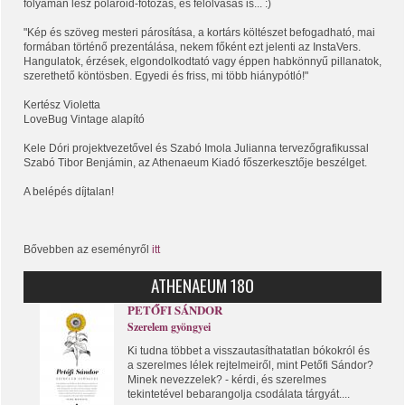
folyamán lesz polaroid-fotózás, és felolvasás is... :)
"Kép és szöveg mesteri párosítása, a kortárs költészet befogadható, mai
formában történő prezentálása, nekem főként ezt jelenti az InstaVers.
Hangulatok, érzések, elgondolkodtató vagy éppen habkönnyű pillanatok,
szerethető köntösben. Egyedi és friss, mi több hiánypótló!"
Kertész Viol
etta
LoveBug Vintage alapító
Kele Dóri projektvezetővel és Szabó Imola Julianna tervezőgrafikussal
Szabó Tibor Benjámin, az Athenaeum Kiadó főszerkesztője beszélget.
A belépés díjtalan!
Bővebben az eseményről
itt
ATHENAEUM 180
PETŐFI SÁNDOR
Szerelem gyöngyei
Ki tudna többet a visszautasíthatatlan bókokról és
a szerelmes lélek rejtelmeiről, mint Petőfi Sándor?
Minek nevezzelek? - kérdi, és szerelmes
tekintetével bebarangolja csodálata tárgyát....