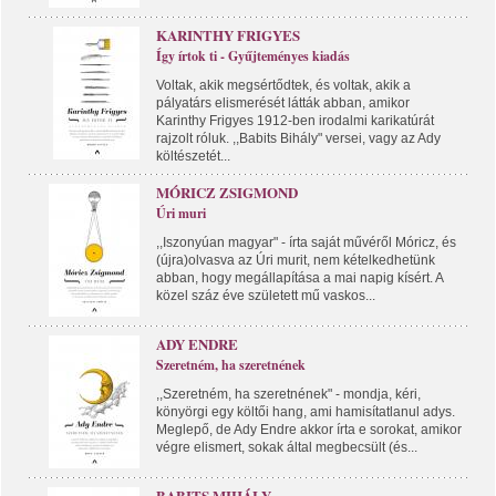
KARINTHY FRIGYES
Így írtok ti - Gyűjteményes kiadás
Voltak, akik megsértődtek, és voltak, akik a
pályatárs elismerését látták abban, amikor
Karinthy Frigyes 1912-ben irodalmi karikatúrát
rajzolt róluk. ,,Babits Bihály" versei, vagy az Ady
költészetét...
MÓRICZ ZSIGMOND
Úri muri
,,Iszonyúan magyar" - írta saját művéről Móricz, és
(újra)olvasva az Úri murit, nem kételkedhetünk
abban, hogy megállapítása a mai napig kísért. A
közel száz éve született mű vaskos...
ADY ENDRE
Szeretném, ha szeretnének
,,Szeretném, ha szeretnének" - mondja, kéri,
könyörgi egy költői hang, ami hamisítatlanul adys.
Meglepő, de Ady Endre akkor írta e sorokat, amikor
végre elismert, sokak által megbecsült (és...
BABITS MIHÁLY