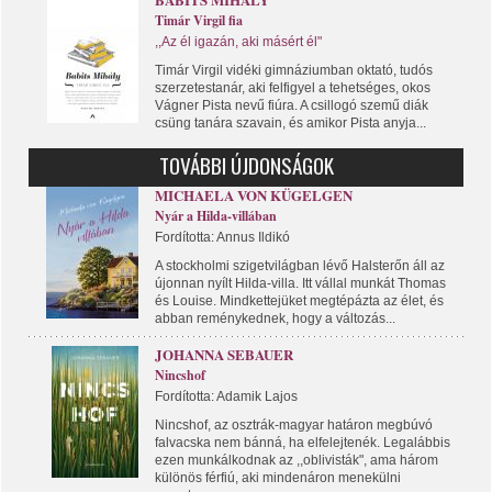
Timár Virgil fia
,,Az él igazán, aki másért él"
Timár Virgil vidéki gimnáziumban oktató, tudós
szerzetestanár, aki felfigyel a tehetséges, okos
Vágner Pista nevű fiúra. A csillogó szemű diák
csüng tanára szavain, és amikor Pista anyja...
TOVÁBBI ÚJDONSÁGOK
MICHAELA VON KÜGELGEN
Nyár a Hilda-villában
Fordította: Annus Ildikó
A stockholmi szigetvilágban lévő Halsterőn áll az
újonnan nyílt Hilda-villa. Itt vállal munkát Thomas
és Louise. Mindkettejüket megtépázta az élet, és
abban reménykednek, hogy a változás...
JOHANNA SEBAUER
Nincshof
Fordította: Adamik Lajos
Nincshof, az osztrák-magyar határon megbúvó
falvacska nem bánná, ha elfelejtenék. Legalábbis
ezen munkálkodnak az ,,oblivisták", ama három
különös férfiú, aki mindenáron menekülni