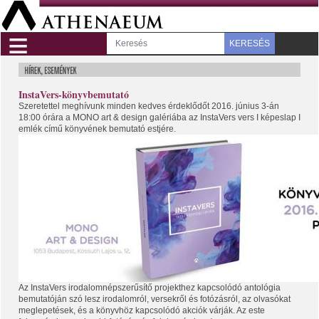
≡
KERESÉS
InstaVers-könyvbemutató
Szeretettel meghívunk minden kedves érdeklődőt 2016. június 3-án
18:00 órára a MONO art & design galériába az InstaVers vers I képeslap I
emlék című könyvének bemutató estjére.
Az InstaVers irodalomnépszerűsítő projekthez kapcsolódó antológia
bemutatóján szó lesz irodalomról, versekről és fotózásról, az olvasókat
meglepetések, és a könyvhöz kapcsolódó akciók várják. Az este