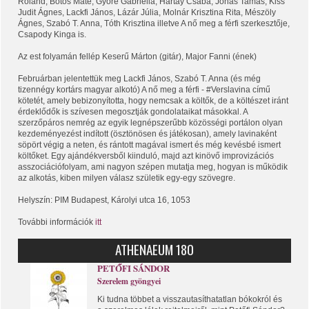
Roland, Botos Máté, Györe Gabriella, Hartay Csaba, Jónás Tamás, Kiss
Judit Ágnes, Lackfi János, Lázár Júlia, Molnár Krisztina Rita, Mészöly
Ágnes, Szabó T. Anna, Tóth Krisztina illetve A nő meg a férfi szerkesztője,
Csapody Kinga is.
Az est folyamán fellép Keserű Márton (gitár), Major Fanni (ének)
Februárban jelentettük meg Lackfi János, Szabó T. Anna (és még
tizennégy kortárs mag
yar alkotó) A nő meg a férfi - #Verslavina című
kötetét, amely bebizonyította, hogy nemcsak a költők, de a költészet iránt
érdeklődők is szívesen megosztják gondolataikat másokkal. A
szerzőpáros nemrég az egyik legnépszerűbb közösségi portálon olyan
kezdeményezést indított (ösztönösen és játékosan), amely lavinaként
söpört végig a neten, és rántott magával ismert és még kevésbé ismert
költőket. Egy ajándékversből kiinduló, majd azt kinövő improvizációs
asszociációfolyam, ami nagyon szépen mutatja meg, hogyan is működik
az alkotás, kiben milyen válasz születik egy-egy szövegre.
Helyszín: PIM Budapest, Károlyi utca 16, 1053
További információk
itt
ATHENAEUM 180
PETŐFI SÁNDOR
Szerelem gyöngyei
Ki tudna többet a visszautasíthatatlan bókokról és