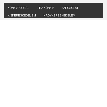
KÖNYVPORTÁL
LÍRA KÖNYV
KAPCSOLAT
KISKERESKEDELEM
NAGYKERESKEDELEM