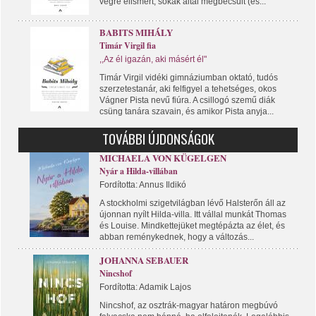
végre elismert, sokak által megbecsült (és...
BABITS MIHÁLY
Timár Virgil fia
,,Az él igazán, aki másért él"
Timár Virgil vidéki gimnáziumban oktató, tudós
szerzetestanár, aki felfigyel a tehetséges, okos
Vágner Pista nevű fiúra. A csillogó szemű diák
csüng tanára szavain, és amikor Pista anyja...
TOVÁBBI ÚJDONSÁGOK
MICHAELA VON KÜGELGEN
Nyár a Hilda-villában
Fordította: Annus Ildikó
A stockholmi szigetvilágban lévő Halsterőn áll az
újonnan nyílt Hilda-villa. Itt vállal munkát Thomas
és Louise. Mindkettejüket megtépázta az élet, és
abban reménykednek, hogy a változás...
JOHANNA SEBAUER
Nincshof
Fordította: Adamik Lajos
Nincshof, az osztrák-magyar határon megbúvó