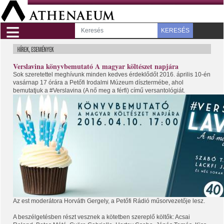
≡
KERESÉS
Verslavina könyvbemutató A magyar költészet napjára
Sok szeretettel meghívunk minden kedves érdeklődőt 2016. április 10-én
vasárnap 17 órára a Petőfi Irodalmi Múzeum dísztermébe, ahol
bemutatjuk a #Verslavina (A nő meg a férfi) című versantológiát.
Az est moderátora Horváth Gergely, a Petőfi Rádió műsorvezetője lesz.
A beszélgetésben részt vesznek a kötetben szereplő költők: Acsai