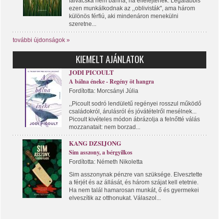
falvacska nem bánná, ha elfelejtenék. Legalábbis
ezen munkálkodnak az ,,oblivisták", ama három
különös férfiú, aki mindenáron menekülni
szeretne...
további újdonságok »
KIEMELT AJÁNLATOK
JODI PICOULT
A bálna éneke - Regény öt hangra
Fordította: Morcsányi Júlia
,,Picoult sodró lendületű regényei rosszul működő
családokról, árulásról és jóvátételről mesélnek...
Picoult kivételes módon ábrázolja a felnőtté válás
mozzanatait: nem borzad...
KANG DZSIJONG
Sim asszony, a bérgyilkos
Fordította: Németh Nikoletta
Sim asszonynak pénzre van szüksége. Elvesztette
a férjét és az állását, és három szájat kell etetnie.
Ha nem talál hamarosan munkát, ő és gyermekei
elveszítik az otthonukat. Válaszol...