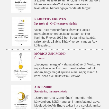
a szerelmes lélek rejtelmeiről, mint Petőfi Sándor?
Minek nevezzelek? - kérdi, és szerelmes
tekintetével bebarangolja csodálata tárgyát....
KARINTHY FRIGYES
Így írtok ti - Gyűjteményes kiadás
Voltak, akik megsértődtek, és voltak, akik a
pályatárs elismerését látták abban, amikor
Karinthy Frigyes 1912-ben irodalmi karikatúrát
rajzolt róluk. ,,Babits Bihály" versei, vagy az Ady
költészetét...
MÓRICZ ZSIGMOND
Úri muri
,,Iszonyúan magyar" - írta saját művéről Móricz, és
(újra)olvasva az Úri murit, nem kételkedhetünk
abban, hogy megállapítása a mai napig kísért. A
közel száz éve született mű vaskos...
ADY ENDRE
Szeretném, ha szeretnének
,,Szeretném, ha szeretnének" - mondja, kéri,
könyörgi egy költői hang, ami hamisítatlanul adys.
Meglepő, de Ady Endre akkor írta e sorokat, amikor