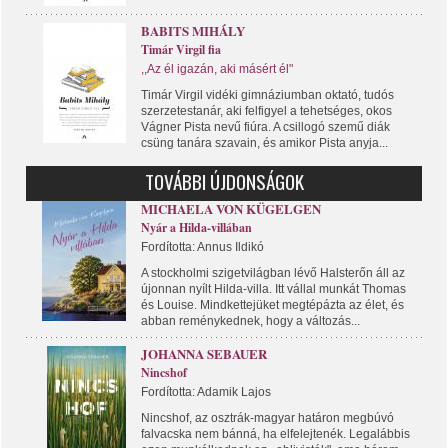
BABITS MIHÁLY
Timár Virgil fia
,,Az él igazán, aki másért él"
Timár Virgil vidéki gimnáziumban oktató, tudós
szerzetestanár, aki felfigyel a tehetséges, okos
Vágner Pista nevű fiúra. A csillogó szemű diák
csüng tanára szavain, és amikor Pista anyja...
TOVÁBBI ÚJDONSÁGOK
MICHAELA VON KÜGELGEN
Nyár a Hilda-villában
Fordította: Annus Ildikó
A stockholmi szigetvilágban lévő Halsterőn áll az
újonnan nyílt Hilda-villa. Itt vállal munkát Thomas
és Louise. Mindkettejüket megtépázta az élet, és
abban reménykednek, hogy a változás...
JOHANNA SEBAUER
Nincshof
Fordította: Adamik Lajos
Nincshof, az osztrák-magyar határon megbúvó
falvacska nem bánná, ha elfelejtenék. Legalábbis