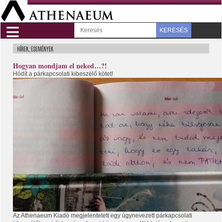
≡
KERESÉS
Hogyan mondjam el neked…?!
Hódít a párkapcsolati kibeszélő kötet!
Az Athenaeum Kiadó megjelentetett egy úgynevezett párkapcsolati