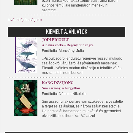
ezen munkálkodnak az ,,oblivisták", ama három
különös férfiú, aki mindenáron menekülni
szeretne...
további újdonságok »
KIEMELT AJÁNLATOK
JODI PICOULT
A bálna éneke - Regény öt hangra
Fordította: Morcsányi Júlia
,,Picoult sodró lendületű regényei rosszul működő
családokról, árulásról és jóvátételről mesélnek...
Picoult kivételes módon ábrázolja a felnőtté válás
mozzanatait: nem borzad...
KANG DZSIJONG
Sim asszony, a bérgyilkos
Fordította: Németh Nikoletta
Sim asszonynak pénzre van szüksége. Elvesztette
a férjét és az állását, és három szájat kell etetnie.
Ha nem talál hamarosan munkát, ő és gyermekei
elveszítik az otthonukat. Válaszol...