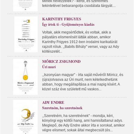
Minek nevezzelek? - kérdi, és szerelmes
tekintetével bebarangolja csodálata tárgyát....
KARINTHY FRIGYES
Így írtok ti - Gyűjteményes kiadás
Voltak, akik megsértődtek, és voltak, akik a
pályatárs elismerését látták abban, amikor
Karinthy Frigyes 1912-ben irodalmi karikatúrát
rajzolt róluk. ,,Babits Bihály" versei, vagy az Ady
költészetét...
MÓRICZ ZSIGMOND
Úri muri
,,Iszonyúan magyar" - írta saját művéről Móricz, és
(újra)olvasva az Úri murit, nem kételkedhetünk
abban, hogy megállapítása a mai napig kísért. A
közel száz éve született mű vaskos...
ADY ENDRE
Szeretném, ha szeretnének
,,Szeretném, ha szeretnének" - mondja, kéri,
könyörgi egy költői hang, ami hamisítatlanul adys.
Meglepő, de Ady Endre akkor írta e sorokat, amikor
végre elismert, sokak által megbecsült (és...