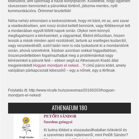
kibeszélőt, ami újdonság a hazai könyvpiacon. Küldetése, hogy ügyesen
rávezessen bennünket a párunkkal történő, játszma-mentes, nyílt
kommunikációra. Örömmel teszteltük!
Néha nehéz elmondani a kedvesünknek, hogy mi bánt, mi az, ami zavar
a viselkedésében, ami rossz érzést keltett bennünk, vagy féltékennyé tett
a mostanában együtt töltött napok során. Olykor nem könnyű
megfogalmazni a kéréseinket, a vágyainkat, főként élőszóban, hiszen
lessük a másik minden apró rezdülését, tartunk az esetleges kudarctól,
vagy veszekedéstől, ezért talán nem is oda lyukadunk ki a mondandónk
során, ahová szeretnénk. Írásban azonban sokkal higgadtabban,
összeszedettebben fogalmazhatjuk meg a problémáinkat vagy
kéréseinket a párunk felé – ebben segít az Athenaeum Kiadó által
megjelentetett
Hogyan mondjam el neked…?!
című páros kötet, amely
valójában párkapcsolati kibeszélő – egy a nőnek, egy a férfinak.
Folytatás itt: http://www.nlcafe.hu/szexesmas/20160203/hogyan-
mondjam-el-neked/
ATHENAEUM 180
PETŐFI SÁNDOR
Szerelem gyöngyei
Ki tudna többet a visszautasíthatatlan bókokról és
a szerelmes lélek rejtelmeiről, mint Petőfi Sándor?