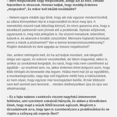
– Mert megszokunk vagy megszökünk, ahogy azt az első, címadó
fejezetben is olvassuk. Honnan tudjuk, hogy meddig érdemes
„megszokni”, és mikor kell inkább továbbállni?
– Nekem egyre inkább úgy tűnik, hogy aki már egyszer mindent borított,
az utána könnyebben lép ki a kapcsolatból és teszi meg újra. A
menekülés viszont csak látszólag könnyű, és nincs garancia arra, hogy a
következő partnernél nem jönnek elő a problémák. Nyilván előjönnek,
ugyanazok is, meg más jellegűek is. Ha viszont maradunk, kiderülhet,
tudunk-e, és akarunk-e tovább csiszolódni. Mennyire hajlandó komolyan
venni a másik a jelzéseimet? Van-e benne kompromisszumkészség?
Rögtön dobálózik és ránk aggatja az összes negatívumot?
Van, amikor mérlegelni kell, és ha azt tudjuk mondani, sok idegesítő
dolga van ugyan, és sokszor veszekedtek, de látom magunkat, akkor is,
amikor az unokáinkat kergetjük, és naná, hogy más nem cserélhetné az
ágytálát – az enyémet sem, na, akkor érdemes lehet dolgozni azon, hogy
több röhögés és kevesebb vita legyen. Hiába ment már jól az együttélés,
a munkamegosztás, vagy épp volt irigylésre méltó hely a hálószobánk,
ez nem olyan, hogy egyszer már levizsgáztam belőle, itt már többször
nem kell semmit sem tennünk… minden élethelyzetben újra és újra van
alkalmassági….
– Ez a fajta tudatos cselekvés viszont nagyfokú önismeretet
feltételez, ami szerintem sokaknál hiányzik, és abban a tévedésben
élnek, hogy majd a másik féltől lesznek egészek. Megérett a
társadalmunk arra, hogy igen is szembenézzen a problémákkal és ne
rögtön a szőnyeg alá seperje őket?