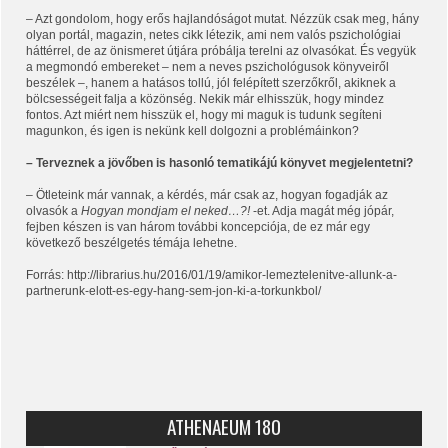
– Azt gondolom, hogy erős hajlandóságot mutat. Nézzük csak meg, hány
olyan portál, magazin, netes cikk létezik, ami nem valós pszichológiai
háttérrel, de az önismeret útjára próbálja terelni az olvasókat. És vegyük
a megmondó embereket – nem a neves pszichológusok könyveiről
beszélek –, hanem a hatásos tollú, jól felépített szerzőkről, akiknek a
bölcsességeit falja a közönség. Nekik már elhisszük, hogy mindez
fontos. Azt miért nem hisszük el, hogy mi maguk is tudunk segíteni
magunkon, és igen is nekünk kell dolgozni a problémáinkon?
– Terveznek a jövőben is hasonló tematikájú könyvet megjelentetni?
– Ötleteink már vannak, a kérdés, már csak az, hogyan fogadják az
olvasók a
Hogyan mondjam el neked…?!
-et. Adja magát még jópár,
fejben készen is van három további koncepciója, de ez már egy
következő beszélgetés témája lehetne.
Forrás: http://librarius.hu/2016/01/19/amikor-lemeztelenitve-allunk-a-
partnerunk-elott-es-egy-hang-sem-jon-ki-a-torkunkbol/
ATHENAEUM 180