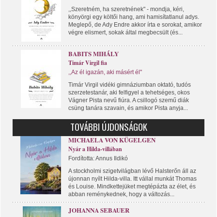
,,Szeretném, ha szeretnének" - mondja, kéri,
könyörgi egy költői hang, ami hamisítatlanul adys.
Meglepő, de Ady Endre akkor írta e sorokat, amikor
végre elismert, sokak által megbecsült (és...
BABITS MIHÁLY
Timár Virgil fia
,,Az él igazán, aki másért él"
Timár Virgil vidéki gimnáziumban oktató, tudós
szerzetestanár, aki felfigyel a tehetséges, okos
Vágner Pista nevű fiúra. A csillogó szemű diák
csüng tanára szavain, és amikor Pista anyja...
TOVÁBBI ÚJDONSÁGOK
MICHAELA VON KÜGELGEN
Nyár a Hilda-villában
Fordította: Annus Ildikó
A stockholmi szigetvilágban lévő Halsterőn áll az
újonnan nyílt Hilda-villa. Itt vállal munkát Thomas
és Louise. Mindkettejüket megtépázta az élet, és
abban reménykednek, hogy a változás...
JOHANNA SEBAUER