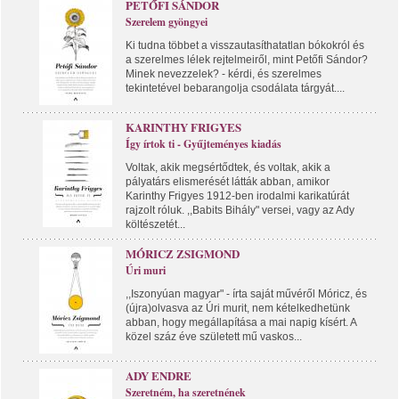
PETŐFI SÁNDOR
Szerelem gyöngyei
Ki tudna többet a visszautasíthatatlan bókokról és
a szerelmes lélek rejtelmeiről, mint Petőfi Sándor?
Minek nevezzelek? - kérdi, és szerelmes
tekintetével bebarangolja csodálata tárgyát....
KARINTHY FRIGYES
Így írtok ti - Gyűjteményes kiadás
Voltak, akik megsértődtek, és voltak, akik a
pályatárs elismerését látták abban, amikor
Karinthy Frigyes 1912-ben irodalmi karikatúrát
rajzolt róluk. ,,Babits Bihály" versei, vagy az Ady
költészetét...
MÓRICZ ZSIGMOND
Úri muri
,,Iszonyúan magyar" - írta saját művéről Móricz, és
(újra)olvasva az Úri murit, nem kételkedhetünk
abban, hogy megállapítása a mai napig kísért. A
közel száz éve született mű vaskos...
ADY ENDRE
Szeretném, ha szeretnének