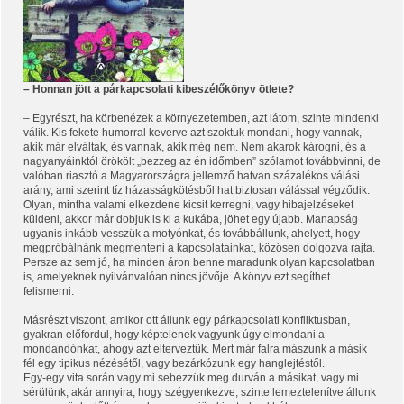
– Honnan jött a párkapcsolati kibeszélőkönyv ötlete?
– Egyrészt, ha körbenézek a környezetemben, azt látom, szinte mindenki
válik. Kis fekete humorral keverve azt szoktuk mondani, hogy vannak,
akik már elváltak, és vannak, akik még nem. Nem akarok károgni, és a
nagyanyáinktól örökölt „bezzeg az én időmben” szólamot továbbvinni, de
valóban riasztó a Magyarországra jellemző hatvan százalékos válási
arány, ami szerint tíz házasságkötésből hat biztosan válással végződik.
Olyan, mintha valami elkezdene kicsit kerregni, vagy hibajelzéseket
küldeni, akkor már dobjuk is ki a kukába, jöhet egy újabb. Manapság
ugyanis inkább vesszük a motyónkat, és továbbállunk, ahelyett, hogy
megpróbálnánk megmenteni a kapcsolatainkat, közösen dolgozva rajta.
Persze az sem jó, ha minden áron benne maradunk olyan kapcsolatban
is, amelyeknek nyilvánvalóan nincs jövője. A könyv ezt segíthet
felismerni.
Másrészt viszont, amikor ott állunk egy párkapcsolati konfliktusban,
gyakran előfordul, hogy képtelenek vagyunk úgy elmondani a
mondandónkat, ahogy azt elterveztük. Mert már falra mászunk a másik
fél egy tipikus nézésétől, vagy bezárkózunk egy hanglejtéstől.
Egy-egy vita során vagy mi sebezzük meg durván a másikat, vagy mi
sérülünk, akár annyira, hogy szégyenkezve, szinte lemeztelenítve állunk