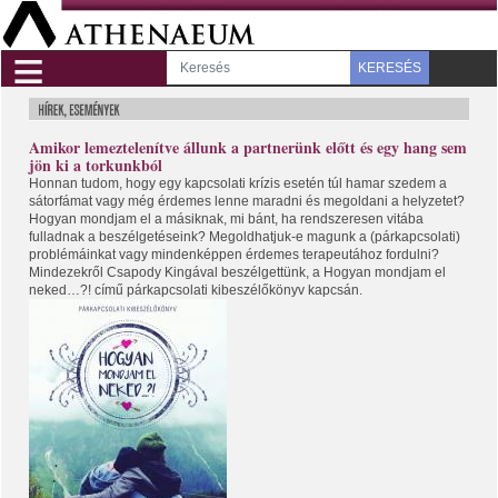
≡
KERESÉS
Amikor lemeztelenítve állunk a partnerünk előtt és egy hang sem
jön ki a torkunkból
Honnan tudom, hogy egy kapcsolati krízis esetén túl hamar szedem a
sátorfámat vagy még érdemes lenne maradni és megoldani a helyzetet?
Hogyan mondjam el a másiknak, mi bánt, ha rendszeresen vitába
fulladnak a beszélgetéseink? Megoldhatjuk-e magunk a (párkapcsolati)
problémáinkat vagy mindenképpen érdemes terapeutához fordulni?
Mindezekről Csapody Kingával beszélgettünk, a Hogyan mondjam el
neked…?! című párkapcsolati kibeszélőkönyv kapcsán.