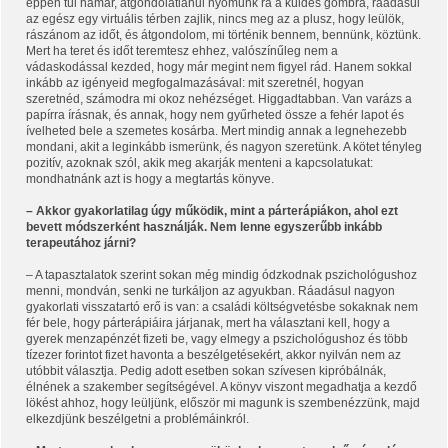
éppen túl hamar, átgondolatlanul nyomunk rá a küldés gombra, ráadásul
az egész egy virtuális térben zajlik, nincs meg az a plusz, hogy leülök,
rászánom az időt, és átgondolom, mi történik bennem, bennünk, köztünk.
Mert ha teret és időt teremtesz ehhez, valószínűleg nem a
vádaskodással kezded, hogy már megint nem figyel rád. Hanem sokkal
inkább az igényeid megfogalmazásával: mit szeretnél, hogyan
szeretnéd, számodra mi okoz nehézséget. Higgadtabban. Van varázs a
papírra írásnak, és annak, hogy nem gyűrheted össze a fehér lapot és
ívelheted bele a szemetes kosárba. Mert mindig annak a legnehezebb
mondani, akit a leginkább ismerünk, és nagyon szeretünk. A kötet tényleg
pozitív, azoknak szól, akik meg akarják menteni a kapcsolatukat:
mondhatnánk azt is hogy a megtartás könyve.
– Akkor gyakorlatilag úgy működik, mint a párterápiákon, ahol ezt
bevett módszerként használják. Nem lenne egyszerűbb inkább
terapeutához járni?
– A tapasztalatok szerint sokan még mindig ódzkodnak pszichológushoz
menni, mondván, senki ne turkáljon az agyukban. Ráadásul nagyon
gyakorlati visszatartó erő is van: a családi költségvetésbe sokaknak nem
fér bele, hogy párterápiáira járjanak, mert ha választani kell, hogy a
gyerek menzapénzét fizeti be, vagy elmegy a pszichológushoz és több
tízezer forintot fizet havonta a beszélgetésekért, akkor nyilván nem az
utóbbit választja. Pedig adott esetben sokan szívesen kipróbálnák,
élnének a szakember segítségével. A könyv viszont megadhatja a kezdő
lökést ahhoz, hogy leüljünk, először mi magunk is szembenézzünk, majd
elkezdjünk beszélgetni a problémáinkról.