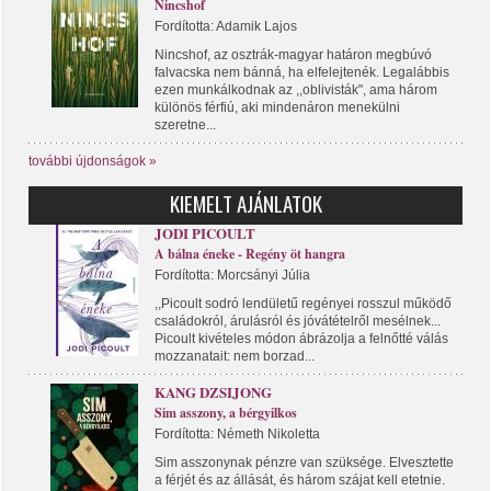
Nincshof
Fordította: Adamik Lajos
Nincshof, az osztrák-magyar határon megbúvó
falvacska nem bánná, ha elfelejtenék. Legalábbis
ezen munkálkodnak az ,,oblivisták", ama három
különös férfiú, aki mindenáron menekülni
szeretne...
további újdonságok »
KIEMELT AJÁNLATOK
JODI PICOULT
A bálna éneke - Regény öt hangra
Fordította: Morcsányi Júlia
,,Picoult sodró lendületű regényei rosszul működő
családokról, árulásról és jóvátételről mesélnek...
Picoult kivételes módon ábrázolja a felnőtté válás
mozzanatait: nem borzad...
KANG DZSIJONG
Sim asszony, a bérgyilkos
Fordította: Németh Nikoletta
Sim asszonynak pénzre van szüksége. Elvesztette
a férjét és az állását, és három szájat kell etetnie.