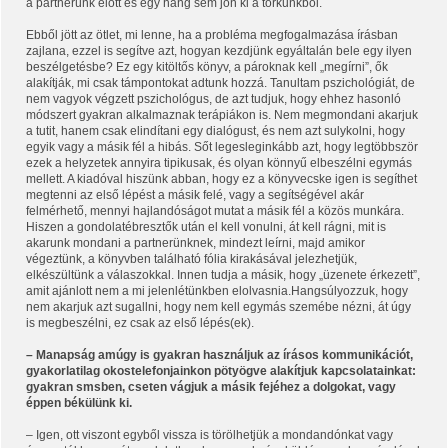
a partnerünk előtt és egy hang sem jön ki a torkunkból.
Ebből jött az ötlet, mi lenne, ha a probléma megfogalmazása írásban
zajlana, ezzel is segítve azt, hogyan kezdjünk egyáltalán bele egy ilyen
beszélgetésbe? Ez egy kitöltős könyv, a pároknak kell „megírni”, ők
alakítják, mi csak támpontokat adtunk hozzá. Tanultam pszichológiát, de
nem vagyok végzett pszichológus, de azt tudjuk, hogy ehhez hasonló
módszert gyakran alkalmaznak terápiákon is. Nem megmondani akarjuk
a tutit, hanem csak elindítani egy dialógust, és nem azt sulykolni, hogy
egyik vagy a másik fél a hibás. Sőt legesleginkább azt, hogy legtöbbször
ezek a helyzetek annyira tipikusak, és olyan könnyű elbeszélni egymás
mellett. A kiadóval hiszünk abban, hogy ez a könyvecske igen is segíthet
megtenni az első lépést a másik felé, vagy a segítségével akár
felmérhető, mennyi hajlandóságot mutat a másik fél a közös munkára.
Hiszen a gondolatébresztők után el kell vonulni, át kell rágni, mit is
akarunk mondani a partnerünknek, mindezt leírni, majd amikor
végeztünk, a könyvben található fólia kirakásával jelezhetjük,
elkészültünk a válaszokkal. Innen tudja a másik, hogy „üzenete érkezett”,
amit ajánlott nem a mi jelenlétünkben elolvasnia.Hangsúlyozzuk, hogy
nem akarjuk azt sugallni, hogy nem kell egymás szemébe nézni, át úgy
is megbeszélni, ez csak az első lépés(ek).
– Manapság amúgy is gyakran használjuk az írásos kommunikációt,
gyakorlatilag okostelefonjainkon pötyögve alakítjuk kapcsolatainkat:
gyakran smsben, cseten vágjuk a másik fejéhez a dolgokat, vagy
éppen békülünk ki.
– Igen, ott viszont egyből vissza is törölhetjük a mondandónkat vagy