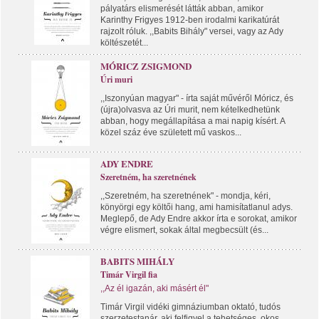
pályatárs elismerését látták abban, amikor
Karinthy Frigyes 1912-ben irodalmi karikatúrát
rajzolt róluk. ,,Babits Bihály" versei, vagy az Ady
költészetét...
MÓRICZ ZSIGMOND
Úri muri
,,Iszonyúan magyar" - írta saját művéről Móricz, és
(újra)olvasva az Úri murit, nem kételkedhetünk
abban, hogy megállapítása a mai napig kísért. A
közel száz éve született mű vaskos...
ADY ENDRE
Szeretném, ha szeretnének
,,Szeretném, ha szeretnének" - mondja, kéri,
könyörgi egy költői hang, ami hamisítatlanul adys.
Meglepő, de Ady Endre akkor írta e sorokat, amikor
végre elismert, sokak által megbecsült (és...
BABITS MIHÁLY
Timár Virgil fia
,,Az él igazán, aki másért él"
Timár Virgil vidéki gimnáziumban oktató, tudós
szerzetestanár, aki felfigyel a tehetséges, okos