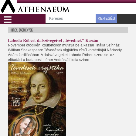
≡
KERESÉS
Laboda Róbert dalszövegeivel „tévednek” Kassán
November ötödikén, csütörtökön mutatja be a kassai Thália Színház
William Shakespeare Tévedések vígjátéka című komédiáját Nádasdy
Ádám fordításában. A dalszövegeket Laboda Róbert szerezte, az
előadást a budapesti Léner András állította színre.