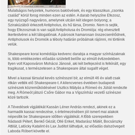
Mulatságos helyzetek, humoros baklövések, és egy klasszikus „csonka
család” körül forog minden ezen az estén. A darab helyszíne Efezosz,
egy nyüzsgő nagyváros, amelynek utcáin két idegen bolyong; a
Szirakúzából érkezett Antipholus, és hű társa, Dromio. Nem is sejtik,
hogy Efezosznak is van saját Antipholusa és Dromiója: rég elvesztett
ikertestvérei a két látogatónak. A párosok hamarosan összecserélődnek,
Antipholusok és Dromiók a téboly határán próbálnak rájönni, mi történik
velük.
Shakespeare korai komédiája kedvenc darabja a magyar színházaknak
is, több emlékezetes előadás született belőle az elmúlt évtizedekben.
Ilyen volt Kaposváron Mohácsi Jánosé, aki két befejezést is felkínált, egy
tragikusat, s természetesen a Shakespeare által sugallt véget.
Mivel a kassai társulat kevés színésszel bír, az elmúlt 46 év alatt csak
ritkán vették elő Shakespeare-t. A kilencvenes években budapesti
színészek közreműködésével Usztics Mátyás a Rómeó és Júliát rendezte
meg. A Rómeót játszó Csőre Gábor ma a Vígszínház vezető színészei
közé tartozik.
A Tévedések vígjátékát Kassán Léner András rendezi, akinek ez a
harmadik kassai rendezése, s értelmezésében jól ismert mai alakok
népesítik be Shakespeare időtlen vígjátékát. A főbb szerepekben
Nádasdi Pétert, Benkő Gézát, Ollé Eriket, Madarász Mátét, Bocsárszky
Attilát, Latócky Katalint és Lax Juditot láthatjuk, az előadás dalszövegeit
Laboda Róbert követte el.