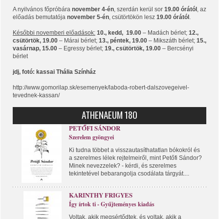
A nyilvános főpróbára
november 4-én
, szerdán kerül sor
19.00 órától
, az
előadás bemutatója
november 5-én
, csütörtökön lesz
19.00 órától
.
Későbbi novemberi előadások:
10., kedd, 19.00
– Madách bérlet;
12.,
csütörtök, 19.00
– Márai bérlet;
13., péntek, 19.00
– Mikszáth bérlet;
15.,
vasárnap, 15.00
– Egressy bérlet;
19., csütörtök, 19.00
– Bercsényi
bérlet
jdj, fotó: kassai Thália Színház
http://www.gomorilap.sk/esemenyek/laboda-robert-dalszovegeivel-
tevednek-kassan/
ATHENAEUM 180
PETŐFI SÁNDOR
Szerelem gyöngyei
Ki tudna többet a visszautasíthatatlan bókokról és
a szerelmes lélek rejtelmeiről, mint Petőfi Sándor?
Minek nevezzelek? - kérdi, és szerelmes
tekintetével bebarangolja csodálata tárgyát....
KARINTHY FRIGYES
Így írtok ti - Gyűjteményes kiadás
Voltak, akik megsértődtek, és voltak, akik a