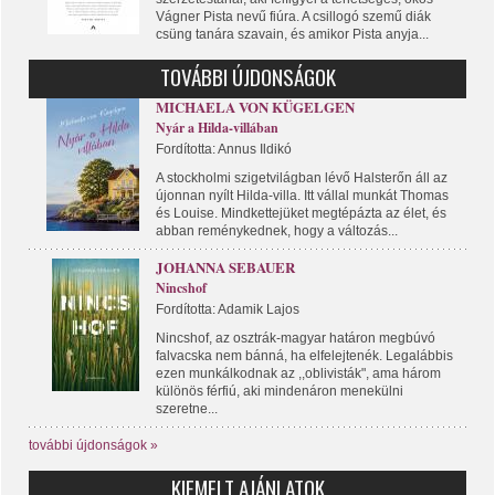
Vágner Pista nevű fiúra. A csillogó szemű diák
csüng tanára szavain, és amikor Pista anyja...
TOVÁBBI ÚJDONSÁGOK
MICHAELA VON KÜGELGEN
Nyár a Hilda-villában
Fordította: Annus Ildikó
A stockholmi szigetvilágban lévő Halsterőn áll az
újonnan nyílt Hilda-villa. Itt vállal munkát Thomas
és Louise. Mindkettejüket megtépázta az élet, és
abban reménykednek, hogy a változás...
JOHANNA SEBAUER
Nincshof
Fordította: Adamik Lajos
Nincshof, az osztrák-magyar határon megbúvó
falvacska nem bánná, ha elfelejtenék. Legalábbis
ezen munkálkodnak az ,,oblivisták", ama három
különös férfiú, aki mindenáron menekülni
szeretne...
további újdonságok »
KIEMELT AJÁNLATOK