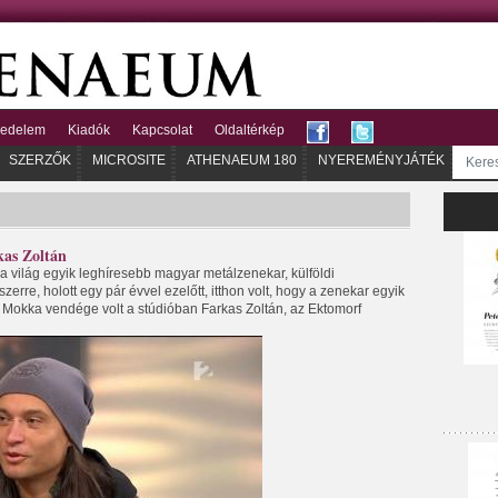
kedelem
Kiadók
Kapcsolat
Oldaltérkép
SZERZŐK
MICROSITE
ATHENAEUM 180
NYEREMÉNYJÁTÉK
kas Zoltán
 világ egyik leghíresebb magyar metálzenekar, külföldi
erre, holott egy pár évvel ezelőtt, itthon volt, hogy a zenekar egyik
A Mokka vendége volt a stúdióban Farkas Zoltán, az Ektomorf