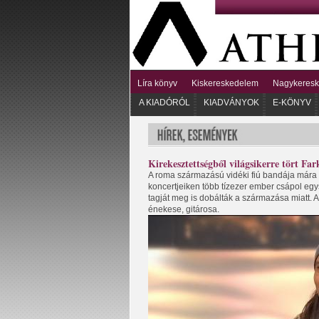
Líra könyv
Kiskereskedelem
Nagykeres
A KIADÓRÓL
KIADVÁNYOK
E-KÖNYV
Kirekesztettségből világsikerre tört Far
A roma származású vidéki fiú bandája mára a
koncertjeiken több tízezer ember csápol egysz
tagját meg is dobálták a származása miatt. 
énekese, gitárosa.