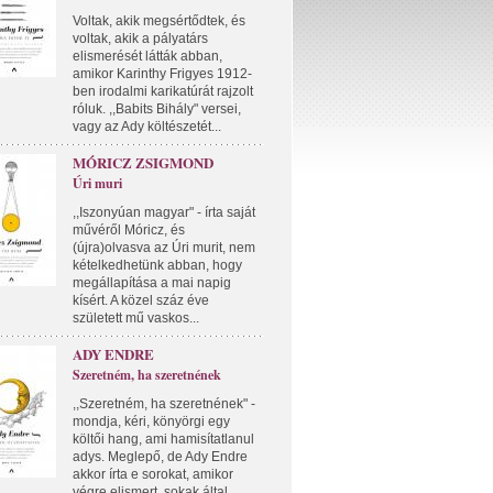
Voltak, akik megsértődtek, és
voltak, akik a pályatárs
elismerését látták abban,
amikor Karinthy Frigyes 1912-
ben irodalmi karikatúrát rajzolt
róluk. ,,Babits Bihály" versei,
vagy az Ady költészetét...
MÓRICZ ZSIGMOND
Úri muri
,,Iszonyúan magyar" - írta saját
művéről Móricz, és
(újra)olvasva az Úri murit, nem
kételkedhetünk abban, hogy
megállapítása a mai napig
kísért. A közel száz éve
született mű vaskos...
ADY ENDRE
Szeretném, ha szeretnének
,,Szeretném, ha szeretnének" -
mondja, kéri, könyörgi egy
költői hang, ami hamisítatlanul
adys. Meglepő, de Ady Endre
akkor írta e sorokat, amikor
végre elismert, sokak által