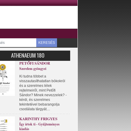
KERESÉS
ATHENAEUM 180
PETŐFI SÁNDOR
Szerelem gyöngyei
Ki tudna többet a
visszautasíthatatlan bókokról
és a szerelmes lélek
rejtelmeiről, mint Petőfi
Sándor? Minek nevezzelek? -
kérdi, és szerelmes
tekintetével bebarangolja
csodálata tárgyát....
KARINTHY FRIGYES
Így írtok ti - Gyűjteményes
kiadás