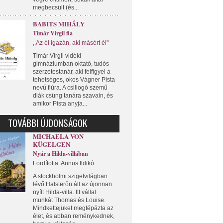
megbecsült (és...
BABITS MIHÁLY
Timár Virgil fia
,,Az él igazán, aki másért él"
Timár Virgil vidéki
gimnáziumban oktató, tudós
szerzetestanár, aki felfigyel a
tehetséges, okos Vágner Pista
nevű fiúra. A csillogó szemű
diák csüng tanára szavain, és
amikor Pista anyja...
TOVÁBBI ÚJDONSÁGOK
MICHAELA VON
KÜGELGEN
Nyár a Hilda-villában
Fordította: Annus Ildikó
A stockholmi szigetvilágban
lévő Halsterőn áll az újonnan
nyílt Hilda-villa. Itt vállal
munkát Thomas és Louise.
Mindkettejüket megtépázta az
élet, és abban reménykednek,