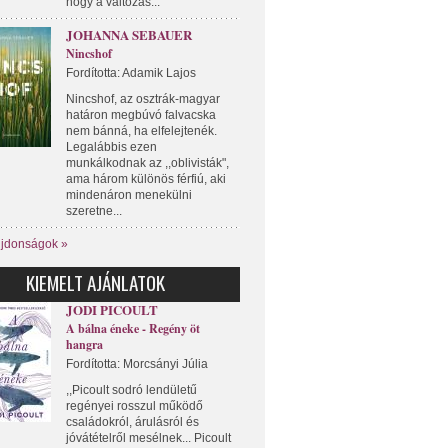
hogy a változás...
JOHANNA SEBAUER
Nincshof
Fordította: Adamik Lajos
Nincshof, az osztrák-magyar
határon megbúvó falvacska
nem bánná, ha elfelejtenék.
Legalábbis ezen
munkálkodnak az ,,oblivisták",
ama három különös férfiú, aki
mindenáron menekülni
szeretne...
újdonságok »
KIEMELT AJÁNLATOK
JODI PICOULT
A bálna éneke - Regény öt
hangra
Fordította: Morcsányi Júlia
,,Picoult sodró lendületű
regényei rosszul működő
családokról, árulásról és
jóvátételről mesélnek... Picoult