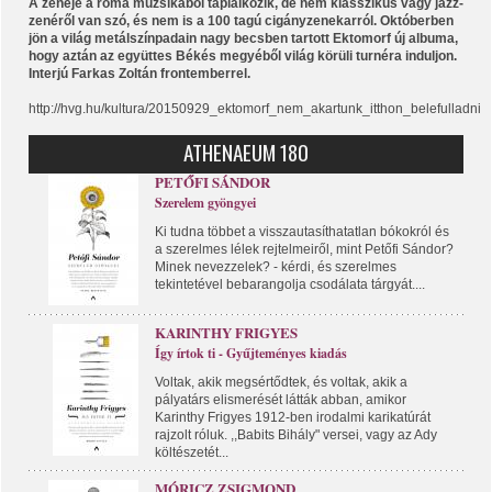
A zenéje a roma muzsikából táplálkozik, de nem klasszikus vagy jazz-
zenéről van szó, és nem is a 100 tagú cigányzenekarról. Októberben
jön a világ metálszínpadain nagy becsben tartott Ektomorf új albuma,
hogy aztán az együttes Békés megyéből világ körüli turnéra induljon.
Interjú Farkas Zoltán frontemberrel.
http://hvg.hu/kultura/20150929_ektomorf_nem_akartunk_itthon_belefulladni
ATHENAEUM 180
PETŐFI SÁNDOR
Szerelem gyöngyei
Ki tudna többet a visszautasíthatatlan bókokról és
a szerelmes lélek rejtelmeiről, mint Petőfi Sándor?
Minek nevezzelek? - kérdi, és szerelmes
tekintetével bebarangolja csodálata tárgyát....
KARINTHY FRIGYES
Így írtok ti - Gyűjteményes kiadás
Voltak, akik megsértődtek, és voltak, akik a
pályatárs elismerését látták abban, amikor
Karinthy Frigyes 1912-ben irodalmi karikatúrát
rajzolt róluk. ,,Babits Bihály" versei, vagy az Ady
költészetét...
MÓRICZ ZSIGMOND