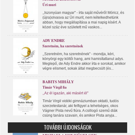
Úri muri
,,Iszonyúan magyar" - írta saját művéről Móricz, és
(újra)olvasva az Úri murit, nem kételkedhetünk
abban, hogy megállapítása a mai napig kísért. A
közel száz éve született mű vaskos...
ADY ENDRE
Szeretném, ha szeretnének
,,Szeretném, ha szeretnének" - mondja, kéri,
könyörgi egy költői hang, ami hamisítatlanul adys.
Meglepő, de Ady Endre akkor írta e sorokat, amikor
végre elismert, sokak által megbecsült (és...
BABITS MIHÁLY
Timár Virgil fia
,,Az él igazán, aki másért él"
Timár Virgil vidéki gimnáziumban oktató, tudós
szerzetestanár, aki felfigyel a tehetséges, okos
Vágner Pista nevű fiúra. A csillogó szemű diák
csüng tanára szavain, és amikor Pista anyja...
TOVÁBBI ÚJDONSÁGOK