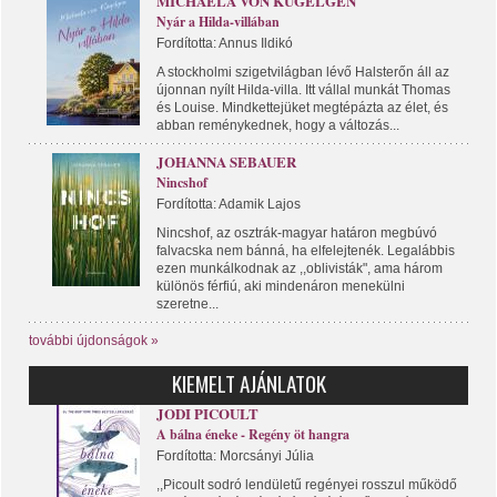
MICHAELA VON KÜGELGEN
Nyár a Hilda-villában
Fordította: Annus Ildikó
A stockholmi szigetvilágban lévő Halsterőn áll az
újonnan nyílt Hilda-villa. Itt vállal munkát Thomas
és Louise. Mindkettejüket megtépázta az élet, és
abban reménykednek, hogy a változás...
JOHANNA SEBAUER
Nincshof
Fordította: Adamik Lajos
Nincshof, az osztrák-magyar határon megbúvó
falvacska nem bánná, ha elfelejtenék. Legalábbis
ezen munkálkodnak az ,,oblivisták", ama három
különös férfiú, aki mindenáron menekülni
szeretne...
további újdonságok »
KIEMELT AJÁNLATOK
JODI PICOULT
A bálna éneke - Regény öt hangra
Fordította: Morcsányi Júlia
,,Picoult sodró lendületű regényei rosszul működő