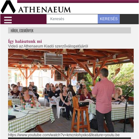
≡
KERESÉS
Így halásztunk mi
Videó az Athenaeum Kiadó szerzőválogatójáról
https://www.youtube.com/watch?v=kmcnIohyxko&feature=youtu.be