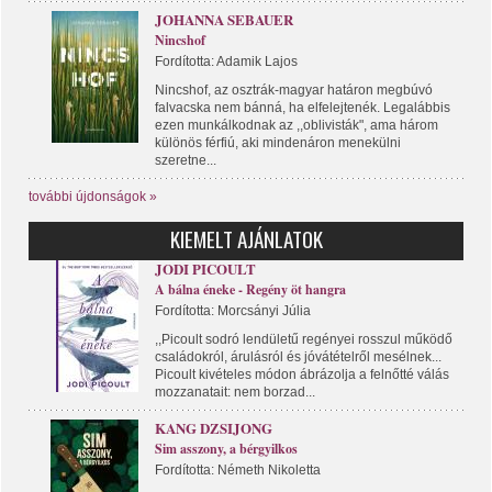
JOHANNA SEBAUER
Nincshof
Fordította: Adamik Lajos
Nincshof, az osztrák-magyar határon megbúvó
falvacska nem bánná, ha elfelejtenék. Legalábbis
ezen munkálkodnak az ,,oblivisták", ama három
különös férfiú, aki mindenáron menekülni
szeretne...
további újdonságok »
KIEMELT AJÁNLATOK
JODI PICOULT
A bálna éneke - Regény öt hangra
Fordította: Morcsányi Júlia
,,Picoult sodró lendületű regényei rosszul működő
családokról, árulásról és jóvátételről mesélnek...
Picoult kivételes módon ábrázolja a felnőtté válás
mozzanatait: nem borzad...
KANG DZSIJONG
Sim asszony, a bérgyilkos
Fordította: Németh Nikoletta