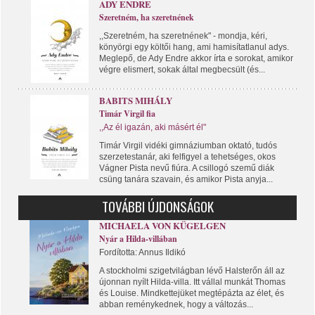
ADY ENDRE
Szeretném, ha szeretnének
,,Szeretném, ha szeretnének" - mondja, kéri,
könyörgi egy költői hang, ami hamisítatlanul adys.
Meglepő, de Ady Endre akkor írta e sorokat, amikor
végre elismert, sokak által megbecsült (és...
BABITS MIHÁLY
Timár Virgil fia
,,Az él igazán, aki másért él"
Timár Virgil vidéki gimnáziumban oktató, tudós
szerzetestanár, aki felfigyel a tehetséges, okos
Vágner Pista nevű fiúra. A csillogó szemű diák
csüng tanára szavain, és amikor Pista anyja...
TOVÁBBI ÚJDONSÁGOK
MICHAELA VON KÜGELGEN
Nyár a Hilda-villában
Fordította: Annus Ildikó
A stockholmi szigetvilágban lévő Halsterőn áll az
újonnan nyílt Hilda-villa. Itt vállal munkát Thomas
és Louise. Mindkettejüket megtépázta az élet, és
abban reménykednek, hogy a változás...