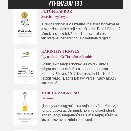
ATHENAEUM 180
PETŐFI SÁNDOR
Szerelem gyöngyei
Ki tudna többet a visszautasíthatatlan bókokról és
a szerelmes lélek rejtelmeiről, mint Petőfi Sándor?
Minek nevezzelek? - kérdi, és szerelmes
tekintetével bebarangolja csodálata tárgyát....
KARINTHY FRIGYES
Így írtok ti - Gyűjteményes kiadás
Voltak, akik megsértődtek, és voltak, akik a
pályatárs elismerését látták abban, amikor
Karinthy Frigyes 1912-ben irodalmi karikatúrát
rajzolt róluk. ,,Babits Bihály" versei, vagy az Ady
költészetét...
MÓRICZ ZSIGMOND
Úri muri
,,Iszonyúan magyar" - írta saját művéről Móricz, és
(újra)olvasva az Úri murit, nem kételkedhetünk
abban, hogy megállapítása a mai napig kísért. A
közel száz éve született mű vaskos...