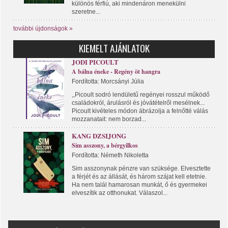
különös férfiú, aki mindenáron menekülni
szeretne...
további újdonságok »
KIEMELT AJÁNLATOK
JODI PICOULT
A bálna éneke - Regény öt hangra
Fordította: Morcsányi Júlia
,,Picoult sodró lendületű regényei rosszul működő
családokról, árulásról és jóvátételről mesélnek...
Picoult kivételes módon ábrázolja a felnőtté válás
mozzanatait: nem borzad...
KANG DZSIJONG
Sim asszony, a bérgyilkos
Fordította: Németh Nikoletta
Sim asszonynak pénzre van szüksége. Elvesztette
a férjét és az állását, és három szájat kell etetnie.
Ha nem talál hamarosan munkát, ő és gyermekei
elveszítik az otthonukat. Válaszol...