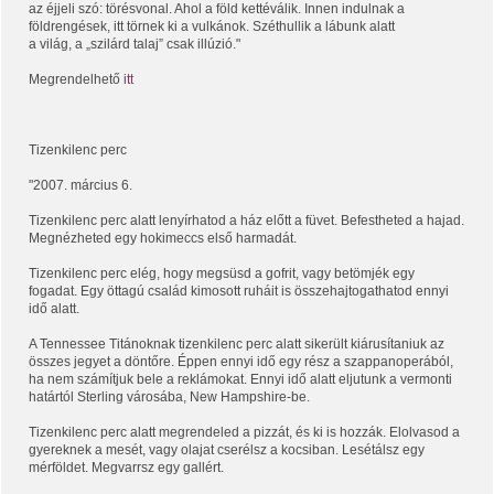
az éjjeli szó: törésvonal. Ahol a föld kettéválik. Innen indulnak a
földrengések, itt törnek ki a vulkánok. Széthullik a lábunk alatt
a világ, a „szilárd talaj” csak illúzió."
Megrendelhető
itt
Tizenkilenc perc
"2007. március 6.
Tizenkilenc perc alatt lenyírhatod a ház előtt a füvet. Befestheted a hajad.
Megnézheted egy hokimeccs első harmadát.
Tizenkilenc perc elég, hogy megsüsd a gofrit, vagy betömjék egy
fogadat. Egy öttagú család kimosott ruháit is összehajtogathatod ennyi
idő alatt.
A Tennessee Titánoknak tizenkilenc perc alatt sikerült kiárusítaniuk az
összes jegyet a döntőre. Éppen ennyi idő egy rész a szappanoperából,
ha nem számítjuk bele a reklámokat. Ennyi idő alatt eljutunk a vermonti
határtól Sterling városába, New Hampshire-be.
Tizenkilenc perc alatt megrendeled a pizzát, és ki is hozzák. Elolvasod a
gyereknek a mesét, vagy olajat cserélsz a kocsiban. Lesétálsz egy
mérföldet. Megvarrsz egy gallért.