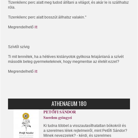
Tizenkilenc perc alatt meg tudod állítani a világot, és akár le is szállhatsz
róla.
Tizenkilenc perc alatt bosszút állhatsz valakin."
Megrendelhető
itt
Szívtől szívig
Ti mit tennétek, ha a hétéves kislányotok gyilkosa felajánlaná a szívét
második beteg gyermeketeknek, hogy megmentse az életét ezzel?
Megrendelhető
itt
ATHENAEUM 180
PETŐFI SÁNDOR
Szerelem gyöngyei
Ki tudna többet a visszautasíthatatlan bókokról és
a szerelmes lélek rejtelmeiről, mint Petőfi Sándor?
Minek nevezzelek? - kérdi, és szerelmes