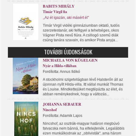
BABITS MIHÁLY
Timár Virgil fia
,,Az él igazán, aki másért él"
Timár Virgil vidéki gimnáziumban oktató, tudós
szerzetestanár, aki felfigyel a tehetséges, okos
Vágner Pista nevű fiúra. A csillogó szemű diák
csüng tanára szavain, és amikor Pista anyja...
TOVÁBBI ÚJDONSÁGOK
MICHAELA VON KÜGELGEN
Nyár a Hilda-villában
Fordította: Annus Ildikó
A stockholmi szigetvilágban lévő Halsterőn áll az
újonnan nyílt Hilda-villa. Itt vállal munkát Thomas
és Louise. Mindkettejüket megtépázta az élet, és
abban reménykednek, hogy a változás...
JOHANNA SEBAUER
Nincshof
Fordította: Adamik Lajos
Nincshof, az osztrák-magyar határon megbúvó
falvacska nem bánná, ha elfelejtenék. Legalábbis
ezen munkálkodnak az ,,oblivisták", ama három