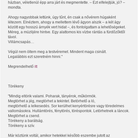
házban, véletlenül épp arra járt és megmentett
e. – Ezt elfelejtjük, jó? –
mondta.
Ahogy nagyobbak lettünk, úgy tűnt, én csak a nővérem húgaként
létezem. Elnéztem, ahogy a mellettem lévő ágyon alszik – a két ágy
között egy hosszú árnyék vert hidat –, és fontolgattam a lehetőségeket.
Méreg, a müzlijére hintve. Egy alattomos kis vízbe rántás a fürdőzőktől
távol.
Villámcsapás…
Végül nem öltem meg a testvéremet. Mindent maga csinált.
Legalábbis ezt szeretném hinni."
Megrendelhető
itt
Törékeny
"Mindig eltörik valami. Poharak, tányérok, műkörmök.
Megtörhet a jég, megtörhet a tekintet. Betörhető a ló,
megtörhető a lelkesedés. Sor kerülhet kenyértörésre vagy töredelmes
vallomásokra. Hullámtörés, fénytörés, töréspontok. Letörhetnek a láncok.
Megtörhet a csend.
Törékeny a barátság.
Törékeny a szív.
Már köztünk voltál, amikor hetekkel később eszembe jutott az