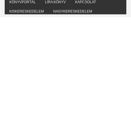
KÖNYVPORTÁL
LÍRA KÖNYV
KAPCSOLAT
KISKERESKEDELEM
NAGYKERESKEDELEM