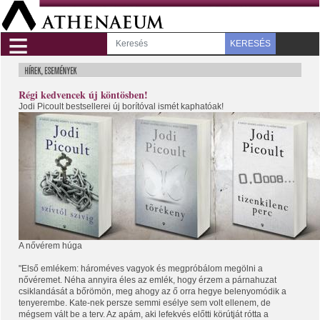
≡
KERESÉS
Régi kedvencek új köntösben!
Jodi Picoult bestsellerei új borítóval ismét kaphatóak!
A nővérem húga
"Első emlékem: hároméves vagyok és megpróbálom megölni a
nővéremet. Néha annyira éles az emlék, hogy érzem a párnahuzat
csiklandását a bőrömön, meg ahogy az ő orra hegye belenyomódik a
tenyerembe. Kate-nek persze semmi esélye sem volt ellenem, de
mégsem vált be a terv. Az apám, aki lefekvés előtti körútját rótta a