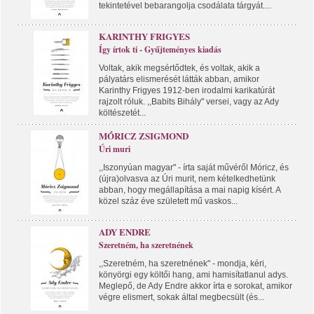
tekintetével bebarangolja csodálata tárgyát....
KARINTHY FRIGYES
Így írtok ti - Gyűjteményes kiadás
Voltak, akik megsértődtek, és voltak, akik a
pályatárs elismerését látták abban, amikor
Karinthy Frigyes 1912-ben irodalmi karikatúrát
rajzolt róluk. ,,Babits Bihály" versei, vagy az Ady
költészetét...
MÓRICZ ZSIGMOND
Úri muri
,,Iszonyúan magyar" - írta saját művéről Móricz, és
(újra)olvasva az Úri murit, nem kételkedhetünk
abban, hogy megállapítása a mai napig kísért. A
közel száz éve született mű vaskos...
ADY ENDRE
Szeretném, ha szeretnének
,,Szeretném, ha szeretnének" - mondja, kéri,
könyörgi egy költői hang, ami hamisítatlanul adys.
Meglepő, de Ady Endre akkor írta e sorokat, amikor
végre elismert, sokak által megbecsült (és...