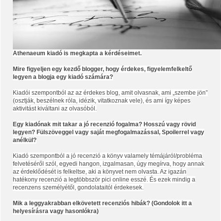
Athenaeum kiadó is megkapta a kérdéseimet.
Mire figyeljen egy kezdő blogger, hogy érdekes, figyelemfelkeltő
legyen a blogja egy kiadó számára?
Kiadói szempontból az az érdekes blog, amit olvasnak, ami „szembe jön”
(osztják, beszélnek róla, idézik, vitatkoznak vele), és ami így képes
aktivitást kiváltani az olvasóból.
Egy kiadónak mit takar a jó recenzió fogalma? Hosszú vagy rövid
legyen? Fülszöveggel vagy saját megfogalmazással, Spoilerrel vagy
anélkül?
Kiadó szempontból a jó recenzió a könyv valamely témájáról/probléma
felvetéséről szól, egyedi hangon, izgalmasan, úgy megírva, hogy annak
az érdeklődését is felkeltse, aki a könyvet nem olvasta. Az igazán
hatékony recenzió a legtöbbször pici online esszé. És ezek mindig a
recenzens személyétől, gondolataitól érdekesek.
Mik a leggyakrabban elkövetett recenziós hibák? (Gondolok itt a
helyesírásra vagy hasonlókra)