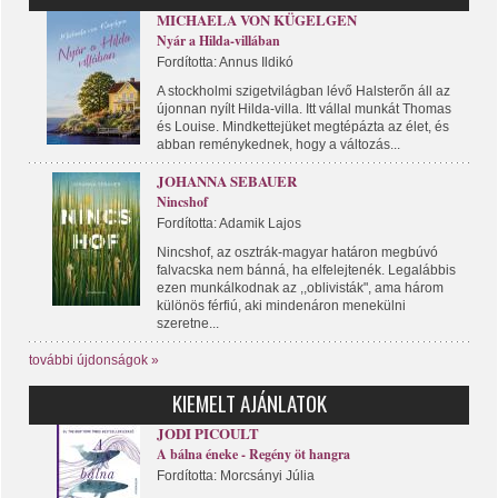
MICHAELA VON KÜGELGEN
Nyár a Hilda-villában
Fordította: Annus Ildikó
A stockholmi szigetvilágban lévő Halsterőn áll az
újonnan nyílt Hilda-villa. Itt vállal munkát Thomas
és Louise. Mindkettejüket megtépázta az élet, és
abban reménykednek, hogy a változás...
JOHANNA SEBAUER
Nincshof
Fordította: Adamik Lajos
Nincshof, az osztrák-magyar határon megbúvó
falvacska nem bánná, ha elfelejtenék. Legalábbis
ezen munkálkodnak az ,,oblivisták", ama három
különös férfiú, aki mindenáron menekülni
szeretne...
további újdonságok »
KIEMELT AJÁNLATOK
JODI PICOULT
A bálna éneke - Regény öt hangra
Fordította: Morcsányi Júlia