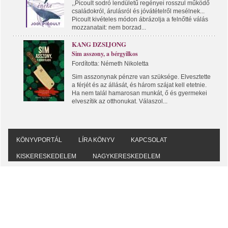
,,Picoult sodró lendületű regényei rosszul működő
családokról, árulásról és jóvátételről mesélnek...
Picoult kivételes módon ábrázolja a felnőtté válás
mozzanatait: nem borzad...
KANG DZSIJONG
Sim asszony, a bérgyilkos
Fordította: Németh Nikoletta
Sim asszonynak pénzre van szüksége. Elvesztette
a férjét és az állását, és három szájat kell etetnie.
Ha nem talál hamarosan munkát, ő és gyermekei
elveszítik az otthonukat. Válaszol...
KÖNYVPORTÁL
LÍRA KÖNYV
KAPCSOLAT
KISKERESKEDELEM
NAGYKERESKEDELEM