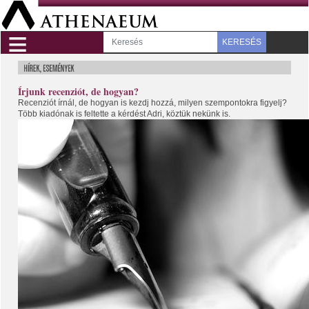
≡
KERESÉS
Írjunk recenziót, de hogyan?
Recenziót írnál, de hogyan is kezdj hozzá, milyen szempontokra figyelj?
Több kiadónak is feltette a kérdést Adri, köztük nekünk is.