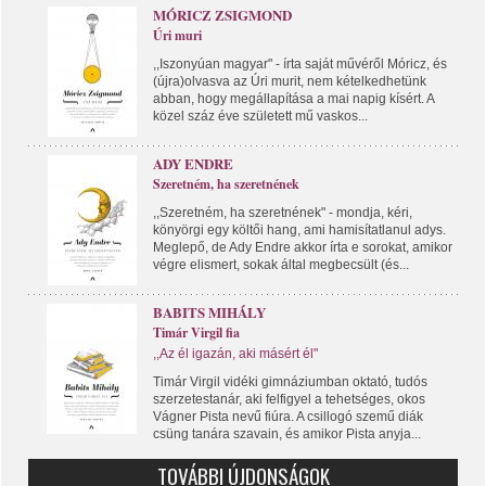
MÓRICZ ZSIGMOND
Úri muri
,,Iszonyúan magyar" - írta saját művéről Móricz, és
(újra)olvasva az Úri murit, nem kételkedhetünk
abban, hogy megállapítása a mai napig kísért. A
közel száz éve született mű vaskos...
ADY ENDRE
Szeretném, ha szeretnének
,,Szeretném, ha szeretnének" - mondja, kéri,
könyörgi egy költői hang, ami hamisítatlanul adys.
Meglepő, de Ady Endre akkor írta e sorokat, amikor
végre elismert, sokak által megbecsült (és...
BABITS MIHÁLY
Timár Virgil fia
,,Az él igazán, aki másért él"
Timár Virgil vidéki gimnáziumban oktató, tudós
szerzetestanár, aki felfigyel a tehetséges, okos
Vágner Pista nevű fiúra. A csillogó szemű diák
csüng tanára szavain, és amikor Pista anyja...
TOVÁBBI ÚJDONSÁGOK