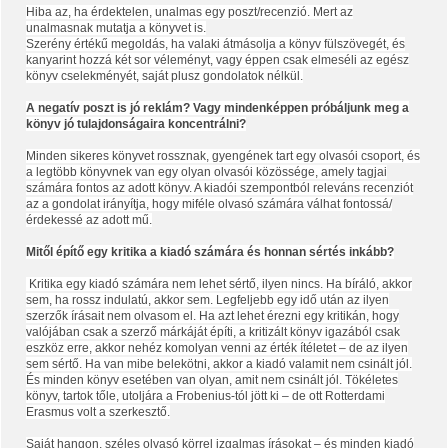
Hiba az, ha érdektelen, unalmas egy poszt/recenzió. Mert az
unalmasnak mutatja a könyvet is.
Szerény értékű megoldás, ha valaki átmásolja a könyv fülszövegét, és
kanyarint hozzá két sor véleményt, vagy éppen csak elmeséli az egész
könyv cselekményét, saját plusz gondolatok nélkül.
A negatív poszt is jó reklám? Vagy mindenképpen próbáljunk meg a
könyv jó tulajdonságaira koncentrálni?
Minden sikeres könyvet rossznak, gyengének tart egy olvasói csoport, és
a legtöbb könyvnek van egy olyan olvasói közössége, amely tagjai
számára fontos az adott könyv. A kiadói szempontból releváns recenziót
az a gondolat irányítja, hogy miféle olvasó számára válhat fontossá/
érdekessé az adott mű.
Mitől építő egy kritika a kiadó számára és honnan sértés inkább?
Kritika egy kiadó számára nem lehet sértő, ilyen nincs. Ha bíráló, akkor
sem, ha rossz indulatú, akkor sem. Legfeljebb egy idő után az ilyen
szerzők írásait nem olvasom el. Ha azt lehet érezni egy kritikán, hogy
valójában csak a szerző márkáját építi, a kritizált könyv igazából csak
eszköz erre, akkor nehéz komolyan venni az érték ítéletet – de az ilyen
sem sértő. Ha van mibe belekötni, akkor a kiadó valamit nem csinált jól.
És minden könyv esetében van olyan, amit nem csinált jól. Tökéletes
könyv, tartok tőle, utoljára a Frobenius-tól jött ki – de ott Rotterdami
Erasmus volt a szerkesztő.
Saját hangon, széles olvasó körrel izgalmas írásokat – és minden kiadó