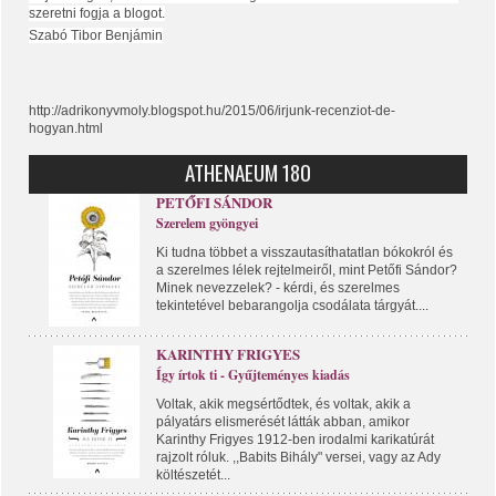
szeretni fogja a blogot.
Szabó Tibor Benjámin
http://adrikonyvmoly.blogspot.hu/2015/06/irjunk-recenziot-de-
hogyan.html
ATHENAEUM 180
PETŐFI SÁNDOR
Szerelem gyöngyei
Ki tudna többet a visszautasíthatatlan bókokról és
a szerelmes lélek rejtelmeiről, mint Petőfi Sándor?
Minek nevezzelek? - kérdi, és szerelmes
tekintetével bebarangolja csodálata tárgyát....
KARINTHY FRIGYES
Így írtok ti - Gyűjteményes kiadás
Voltak, akik megsértődtek, és voltak, akik a
pályatárs elismerését látták abban, amikor
Karinthy Frigyes 1912-ben irodalmi karikatúrát
rajzolt róluk. ,,Babits Bihály" versei, vagy az Ady
költészetét...