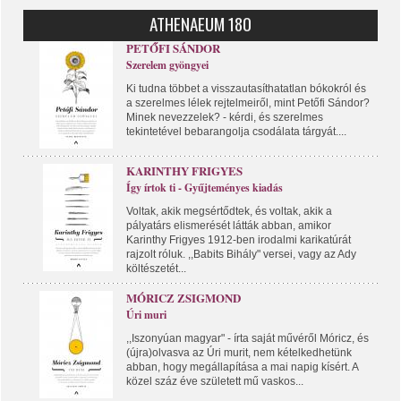
ATHENAEUM 180
PETŐFI SÁNDOR
Szerelem gyöngyei
Ki tudna többet a visszautasíthatatlan bókokról és
a szerelmes lélek rejtelmeiről, mint Petőfi Sándor?
Minek nevezzelek? - kérdi, és szerelmes
tekintetével bebarangolja csodálata tárgyát....
KARINTHY FRIGYES
Így írtok ti - Gyűjteményes kiadás
Voltak, akik megsértődtek, és voltak, akik a
pályatárs elismerését látták abban, amikor
Karinthy Frigyes 1912-ben irodalmi karikatúrát
rajzolt róluk. ,,Babits Bihály" versei, vagy az Ady
költészetét...
MÓRICZ ZSIGMOND
Úri muri
,,Iszonyúan magyar" - írta saját művéről Móricz, és
(újra)olvasva az Úri murit, nem kételkedhetünk
abban, hogy megállapítása a mai napig kísért. A
közel száz éve született mű vaskos...