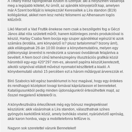
A Tiffany Reisz rajongóknak ezúton is üzenjük: aki a helyszínen vásárolja
meg a legújabb kötetet, Az úrnőt, az ajándék könyvjelzőt kap, amelyen
már A Szent borítóját is leleplezzük! Keressétek a Líra standon (B19)
kollégáinkat, akiket nem lesz nehéz felismerni az Athenaeum logós
kitűzőről.
Likó Marcell a Vad Fruttik énekese nem csak a beszélgetni fog a Géczi
János által róla szül
etett műről, hanem különleges zenés produkcióval is
készül, Hartay Csaba Nem bocija egy szuper ajándékkal egészül ki azok
számára (krotália, ami könyvjelző is? plusz tartalommal? bizony ám!),
akik ellátogatnak 26-án 10:00 órakor a könyvbemutatóra, melyen egy
jótékonysági árverést is rendezünk a szarvasi óvodáknak felajánlva a
bevételt. A Nem boci! című tehenészregény illusztrációs grafikái közül
háromból egy-egy 420*297 mm-es, akvarell papírra készült,keretezett,
alkotói szignóval ellátott művészi nyomatot készíttetett a kiadó. A
könyvbemutató utolsó 15 percében ezt a három műtárgyat árverezzük el.
Bíró Szabolcs két egész bandériumot is hoz magával, hogy egy érdekes
és rendhagyó középkori lovagi tornával kápráztasson el benneteket.
Katalógusunkból pedig minden újdonságunkról értesülhettek majd, az
ősszel megjelenő kötetekről is.
A könyvfesztiválra érkezőknek még egy bónusz meglepetéssel
készülünk: akik vásárolnak a Líra standon, választhatnak színes
gyöngyös karkötőink közül, amely bohókás viselet, nyárüdvözlő apróság,
akár karon hordva, vagy a mobiltelefonra felfűzve is.
Nagyon sok szeretettel várunk Benneteket!