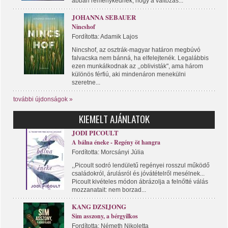
abban reménykednek, hogy a változás...
JOHANNA SEBAUER
Nincshof
Fordította: Adamik Lajos
Nincshof, az osztrák-magyar határon megbúvó
falvacska nem bánná, ha elfelejtenék. Legalábbis
ezen munkálkodnak az ,,oblivisták", ama három
különös férfiú, aki mindenáron menekülni
szeretne...
további újdonságok »
KIEMELT AJÁNLATOK
JODI PICOULT
A bálna éneke - Regény öt hangra
Fordította: Morcsányi Júlia
,,Picoult sodró lendületű regényei rosszul működő
családokról, árulásról és jóvátételről mesélnek...
Picoult kivételes módon ábrázolja a felnőtté válás
mozzanatait: nem borzad...
KANG DZSIJONG
Sim asszony, a bérgyilkos
Fordította: Németh Nikoletta