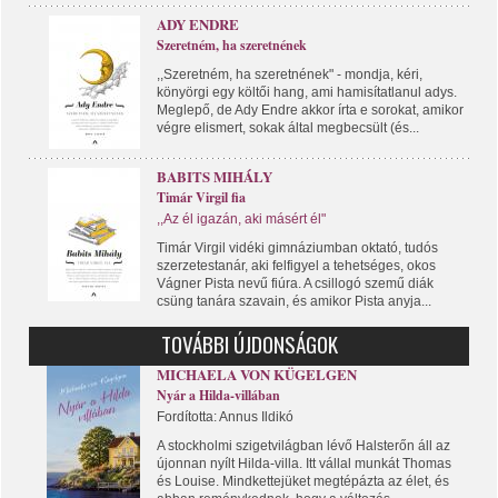
ADY ENDRE
Szeretném, ha szeretnének
,,Szeretném, ha szeretnének" - mondja, kéri,
könyörgi egy költői hang, ami hamisítatlanul adys.
Meglepő, de Ady Endre akkor írta e sorokat, amikor
végre elismert, sokak által megbecsült (és...
BABITS MIHÁLY
Timár Virgil fia
,,Az él igazán, aki másért él"
Timár Virgil vidéki gimnáziumban oktató, tudós
szerzetestanár, aki felfigyel a tehetséges, okos
Vágner Pista nevű fiúra. A csillogó szemű diák
csüng tanára szavain, és amikor Pista anyja...
TOVÁBBI ÚJDONSÁGOK
MICHAELA VON KÜGELGEN
Nyár a Hilda-villában
Fordította: Annus Ildikó
A stockholmi szigetvilágban lévő Halsterőn áll az
újonnan nyílt Hilda-villa. Itt vállal munkát Thomas
és Louise. Mindkettejüket megtépázta az élet, és