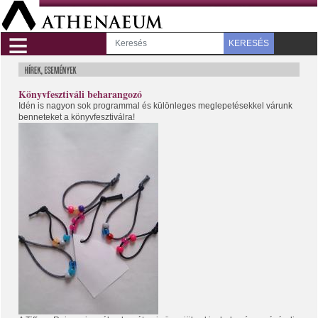
≡
KERESÉS
Könyvfesztiváli beharangozó
Idén is nagyon sok programmal és különleges meglepetésekkel várunk
benneteket a könyvfesztiválra!