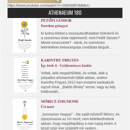
https://www.youtube.com/watch?v=5WAW8FdMMeU
ATHENAEUM 180
PETŐFI SÁNDOR
Szerelem gyöngyei
Ki tudna többet a visszautasíthatatlan bókokról és
a szerelmes lélek rejtelmeiről, mint Petőfi Sándor?
Minek nevezzelek? - kérdi, és szerelmes
tekintetével bebarangolja csodálata tárgyát....
KARINTHY FRIGYES
Így írtok ti - Gyűjteményes kiadás
Voltak, akik megsértődtek, és voltak, akik a
pályatárs elismerését látták abban, amikor
Karinthy Frigyes 1912-ben irodalmi karikatúrát
rajzolt róluk. ,,Babits Bihály" versei, vagy az Ady
költészetét...
MÓRICZ ZSIGMOND
Úri muri
,,Iszonyúan magyar" - írta saját művéről Móricz, és
(újra)olvasva az Úri murit, nem kételkedhetünk
abban, hogy megállapítása a mai napig kísért. A
közel száz éve született mű vaskos...