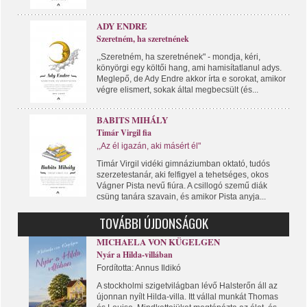
ADY ENDRE
Szeretném, ha szeretnének
,,Szeretném, ha szeretnének" - mondja, kéri,
könyörgi egy költői hang, ami hamisítatlanul adys.
Meglepő, de Ady Endre akkor írta e sorokat, amikor
végre elismert, sokak által megbecsült (és...
BABITS MIHÁLY
Timár Virgil fia
,,Az él igazán, aki másért él"
Timár Virgil vidéki gimnáziumban oktató, tudós
szerzetestanár, aki felfigyel a tehetséges, okos
Vágner Pista nevű fiúra. A csillogó szemű diák
csüng tanára szavain, és amikor Pista anyja...
TOVÁBBI ÚJDONSÁGOK
MICHAELA VON KÜGELGEN
Nyár a Hilda-villában
Fordította: Annus Ildikó
A stockholmi szigetvilágban lévő Halsterőn áll az
újonnan nyílt Hilda-villa. Itt vállal munkát Thomas