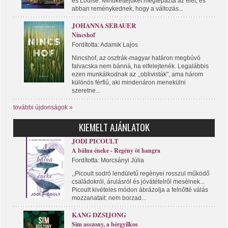
és Louise. Mindkettejüket megtépázta az élet, és
abban reménykednek, hogy a változás...
JOHANNA SEBAUER
Nincshof
Fordította: Adamik Lajos
Nincshof, az osztrák-magyar határon megbúvó
falvacska nem bánná, ha elfelejtenék. Legalábbis
ezen munkálkodnak az ,,oblivisták", ama három
különös férfiú, aki mindenáron menekülni
szeretne...
további újdonságok »
KIEMELT AJÁNLATOK
JODI PICOULT
A bálna éneke - Regény öt hangra
Fordította: Morcsányi Júlia
,,Picoult sodró lendületű regényei rosszul működő
családokról, árulásról és jóvátételről mesélnek...
Picoult kivételes módon ábrázolja a felnőtté válás
mozzanatait: nem borzad...
KANG DZSIJONG
Sim asszony, a bérgyilkos