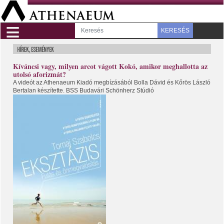
≡
KERESÉS
Kíváncsi vagy, milyen arcot vágott Kokó, amikor meghallotta az
utolsó aforizmát?
A videót az Athenaeum Kiadó megbízásából Bolla Dávid és Kőrös László
Bertalan készítette. BSS Budavári Schönherz Stúdió