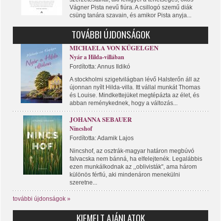
Vágner Pista nevű fiúra. A csillogó szemű diák
csüng tanára szavain, és amikor Pista anyja...
TOVÁBBI ÚJDONSÁGOK
MICHAELA VON KÜGELGEN
Nyár a Hilda-villában
Fordította: Annus Ildikó
A stockholmi szigetvilágban lévő Halsterőn áll az
újonnan nyílt Hilda-villa. Itt vállal munkát Thomas
és Louise. Mindkettejüket megtépázta az élet, és
abban reménykednek, hogy a változás...
JOHANNA SEBAUER
Nincshof
Fordította: Adamik Lajos
Nincshof, az osztrák-magyar határon megbúvó
falvacska nem bánná, ha elfelejtenék. Legalábbis
ezen munkálkodnak az ,,oblivisták", ama három
különös férfiú, aki mindenáron menekülni
szeretne...
további újdonságok »
KIEMELT AJÁNLATOK