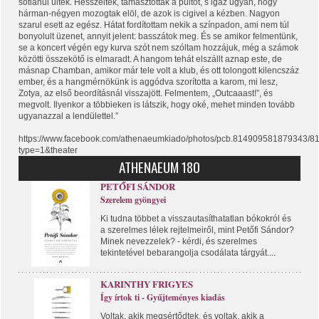
sótlanul ültek. Hesszeltek, támasztották a pultot, s igaz ugyan, hogy
hárman-négyen mozogtak elöl, de azok is cigivel a kézben. Nagyon
szarul esett az egész. Hátat fordítottam nekik a színpadon, ami nem túl
bonyolult üzenet, annyit jelent: basszátok meg. És se amikor felmentünk,
se a koncert végén egy kurva szót nem szóltam hozzájuk, még a számok
közötti összekötő is elmaradt. A hangom tehát elszállt aznap este, de
másnap Chamban, amikor már tele volt a klub, és ott tolongott kilencszáz
ember, és a hangmérnökünk is aggódva szorította a karom, mi lesz,
Zotya, az első beordításnál visszajött. Felmentem, „Outcaaast!”, és
megvolt. Ilyenkor a többieken is látszik, hogy oké, mehet minden tovább
ugyanazzal a lendülettel.”
https://www.facebook.com/athenaeumkiado/photos/pcb.814909581879343/
type=1&theater
ATHENAEUM 180
PETŐFI SÁNDOR
Szerelem gyöngyei
Ki tudna többet a visszautasíthatatlan bókokról és
a szerelmes lélek rejtelmeiről, mint Petőfi Sándor?
Minek nevezzelek? - kérdi, és szerelmes
tekintetével bebarangolja csodálata tárgyát....
KARINTHY FRIGYES
Így írtok ti - Gyűjteményes kiadás
Voltak, akik megsértődtek, és voltak, akik a