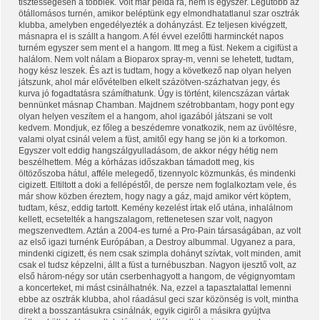
tisztességesen a többiek. Volt már példa rá, nem is egyszer. Legutóbb az
ötállomásos turnén, amikor beléptünk egy elmondhatatlanul szar osztrák
klubba, amelyben engedélyezték a dohányzást. Ez teljesen kivégzett,
másnapra el is szállt a hangom. A fél évvel ezelőtti harminckét napos
turném egyszer sem ment el a hangom. Itt meg a füst. Nekem a cigifüst a
halálom. Nem volt nálam a Bioparox spray-m, venni se lehetett, tudtam,
hogy kész leszek. És azt is tudtam, hogy a következő nap olyan helyen
játszunk, ahol már elővételben elkelt százötven-százhatvan jegy, és
kurva jó fogadtatásra számíthatunk. Úgy is történt, kilencszázan vártak
bennünket másnap Chamban. Majdnem szétrobbantam, hogy pont egy
olyan helyen veszítem el a hangom, ahol igazából játszani se volt
kedvem. Mondjuk, ez főleg a beszédemre vonatkozik, nem az üvöltésre,
valami olyat csinál velem a füst, amitől egy hang se jön ki a torkomon.
Egyszer volt eddig hangszálgyulladásom, de akkor négy hétig nem
beszélhettem. Még a kórházas időszakban támadott meg, kis
öltözőszoba hátul, afféle melegedő, tizennyolc közmunkás, és mindenki
cigizett. Eltiltott a doki a fellépéstől, de persze nem foglalkoztam vele, és
már show közben éreztem, hogy nagy a gáz, majd amikor vért köptem,
tudtam, kész, eddig tartott. Kemény kezelést írtak elő utána, inhalálnom
kellett, ecsetelték a hangszalagom, rettenetesen szar volt, nagyon
megszenvedtem. Aztán a 2004-es turné a Pro-Pain társaságában, az volt
az első igazi turnénk Európában, a Destroy albummal. Ugyanez a para,
mindenki cigizett, és nem csak szimpla dohányt szívtak, volt minden, amit
csak el tudsz képzelni, állt a füst a turnébuszban. Nagyon ijesztő volt, az
első három-négy sor után cserbenhagyott a hangom, de végignyomtam
a koncerteket, mi mást csinálhatnék. Na, ezzel a tapasztalattal lemenni
ebbe az osztrák klubba, ahol ráadásul geci szar közönség is volt, mintha
direkt a bosszantásukra csinálnák, egyik cigiről a másikra gyújtva