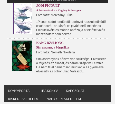
JODI PICOULT
A bálna éneke - Regény öt hangra
Fordította: Morcsányi Júlia
,,Picoult sodró lendületű regényei rosszul működő
családokról, árulásról és jóvátételről mesélnek...
Picoult kivételes módon ábrázolja a felnőtté válás
mozzanatait: nem borzad...
KANG DZSIJONG
Sim asszony, a bérgyilkos
Fordította: Németh Nikoletta
Sim asszonynak pénzre van szüksége. Elvesztette
a férjét és az állását, és három szájat kell etetnie.
Ha nem talál hamarosan munkát, ő és gyermekei
elveszítik az otthonukat. Válaszol...
KÖNYVPORTÁL
LÍRA KÖNYV
KAPCSOLAT
KISKERESKEDELEM
NAGYKERESKEDELEM