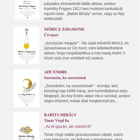
pályatárs elismerését látták abban, amikor
Karinthy Frigyes 1912-ben irodalmi karikatúrát
rajzolt róluk. ,,Babits Bihály" versei, vagy az Ady
költészetét...
MÓRICZ ZSIGMOND
Úri muri
,,Iszonyúan magyar" - írta saját művéről Móricz, és
(újra)olvasva az Úri murit, nem kételkedhetünk
abban, hogy megállapítása a mai napig kísért. A
közel száz éve született mű vaskos...
ADY ENDRE
Szeretném, ha szeretnének
,,Szeretném, ha szeretnének" - mondja, kéri,
könyörgi egy költői hang, ami hamisítatlanul adys.
Meglepő, de Ady Endre akkor írta e sorokat, amikor
végre elismert, sokak által megbecsült (és...
BABITS MIHÁLY
Timár Virgil fia
,,Az él igazán, aki másért él"
Timár Virgil vidéki gimnáziumban oktató, tudós
szerzetestanár, aki felfigyel a tehetséges, okos