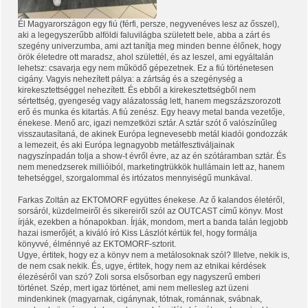
Él Magyarországon egy fiú (férfi, persze, negyvenéves lesz az ősszel),
aki a legegyszerűbb alföldi faluvilágba született bele, abba a zárt és
szegény univerzumba, ami azt tanítja meg minden benne élőnek, hogy
örök életedre ott maradsz, ahol születtél, és az leszel, ami egyáltalán
lehetsz: csavarja egy nem működő gépezetnek. Ez a fiú történetesen
cigány. Vagyis nehezített pálya: a zártság és a szegénység a
kirekesztettséggel nehezített. És ebből a kirekesztettségből nem
sértettség, gyengeség vagy alázatosság lett, hanem megszázszorozott
erő és munka és kitartás. A fiú zenész. Egy heavy metal banda vezetője,
énekese. Menő arc, igazi nemzetközi sztár. A sztár szót ő valószínűleg
visszautasítaná, de akinek Európa legnevesebb metál kiadói gondozzák
a lemezeit, és aki Európa legnagyobb metálfesztiváljainak
nagyszínpadán tolja a show-t évről évre, az az én szótáramban sztár. És
nem menedzserek millióiból, marketingtrükkök hullámain lett az, hanem
tehetséggel, szorgalommal és irtózatos mennyiségű munkával.
Farkas Zoltán az EKTOMORF együttes énekese. Az ő kalandos életéről,
sorsáról, küzdelmeiről és sikereiről szól az OUTCAST című könyv. Most
írják, ezekben a hónapokban. Írják, mondom, mert a banda talán legjobb
hazai ismerőjét, a kiváló író Kiss Lászlót kértük fel, hogy formálja
könyvvé, élménnyé az EKTOMORF-sztorit.
Ugye, értitek, hogy ez a könyv nem a metálosoknak szól? Illetve, nekik is,
de nem csak nekik. És, ugye, értitek, hogy nem az etnikai kérdések
élezéséről van szó? Zoli sorsa elsősorban egy nagyszerű emberi
történet. Szép, mert igaz történet, ami nem mellesleg azt üzeni
mindenkinek (magyarnak, cigánynak, tótnak, románnak, svábnak,