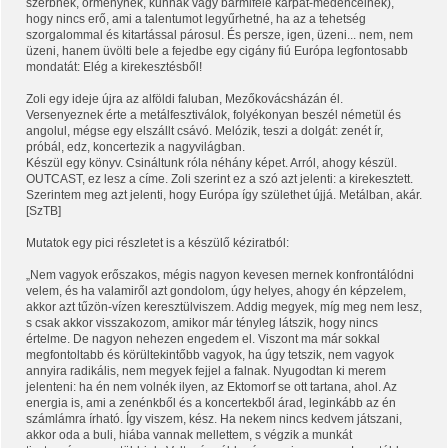
szerbnek, örménynek, kunnak vagy bármiféle kárpát-medenceinek),
hogy nincs erő, ami a talentumot legyűrhetné, ha az a tehetség
szorgalommal és kitartással párosul. És persze, igen, üzeni... nem, nem
üzeni, hanem üvölti bele a fejedbe egy cigány fiú Európa legfontosabb
mondatát: Elég a kirekesztésből!
Zoli egy ideje újra az alföldi faluban, Mezőkovácsházán él.
Versenyeznek érte a metálfesztiválok, folyékonyan beszél németül és
angolul, mégse egy elszállt csávó. Melózik, teszi a dolgát: zenét ír,
próbál, edz, koncertezik a nagyvilágban.
Készül egy könyv. Csináltunk róla néhány képet. Arról, ahogy készül.
OUTCAST, ez lesz a címe. Zoli szerint ez a szó azt jelenti: a kirekesztett.
Szerintem meg azt jelenti, hogy Európa így születhet újjá. Metálban, akár.
[SzTB]
Mutatok egy pici részletet is a készülő kéziratból:
„Nem vagyok erőszakos, mégis nagyon kevesen mernek konfrontálódni
velem, és ha valamiről azt gondolom, úgy helyes, ahogy én képzelem,
akkor azt tűzön-vízen keresztülviszem. Addig megyek, míg meg nem lesz,
s csak akkor visszakozom, amikor már tényleg látszik, hogy nincs
értelme. De nagyon nehezen engedem el. Viszont ma már sokkal
megfontoltabb és körültekintőbb vagyok, ha úgy tetszik, nem vagyok
annyira radikális, nem megyek fejjel a falnak. Nyugodtan ki merem
jelenteni: ha én nem volnék ilyen, az Ektomorf se ott tartana, ahol. Az
energia is, ami a zenénkből és a koncertekből árad, leginkább az én
számlámra írható. Így viszem, kész. Ha nekem nincs kedvem játszani,
akkor oda a buli, hiába vannak mellettem, s végzik a munkát