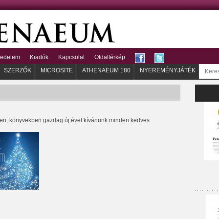
kedelem
Kiadók
Kapcsolat
Oldaltérkép
SZERZŐK
MICROSITE
ATHENAEUM 180
NYEREMÉNYJÁTÉK
ben, könyvekben gazdag új évet kívánunk minden kedves