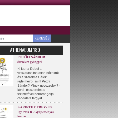
KERESÉS
ATHENAEUM 180
PETŐFI SÁNDOR
Szerelem gyöngyei
Ki tudna többet a
visszautasíthatatlan bókokról
és a szerelmes lélek
rejtelmeiről, mint Petőfi
Sándor? Minek nevezzelek? -
kérdi, és szerelmes
tekintetével bebarangolja
csodálata tárgyát....
KARINTHY FRIGYES
Így írtok ti - Gyűjteményes
kiadás