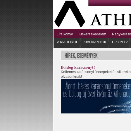
Líra könyv
Kiskereskedelem
Nagykeres
A KIADÓRÓL
KIADVÁNYOK
E-KÖNYV
Boldog karácsonyt!
Kellemes karácsonyi ünnepeket és sikerek
olvasónknak!