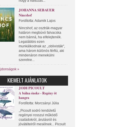
hogy a változás...
JOHANNA SEBAUER
Nincshof
Fordította: Adamik Lajos
Nincshof, az osztrák-magyar
határon megbúvó falvacska
nem bánná, ha elfelejtenék.
Legalábbis ezen
munkálkodnak az ,,oblivisták",
ama három különös férfiú, aki
mindenáron menekülni
szeretne...
újdonságok »
KIEMELT AJÁNLATOK
JODI PICOULT
A bálna éneke - Regény öt
hangra
Fordította: Morcsányi Júlia
,,Picoult sodró lendületű
regényei rosszul működő
családokról, árulásról és
jóvátételről mesélnek... Picoult