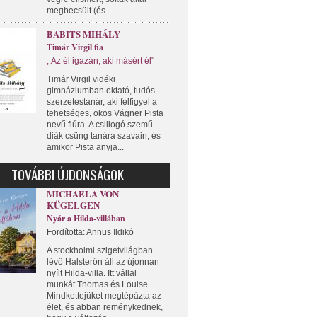
megbecsült (és...
BABITS MIHÁLY
Timár Virgil fia
,,Az él igazán, aki másért él"
Timár Virgil vidéki
gimnáziumban oktató, tudós
szerzetestanár, aki felfigyel a
tehetséges, okos Vágner Pista
nevű fiúra. A csillogó szemű
diák csüng tanára szavain, és
amikor Pista anyja...
TOVÁBBI ÚJDONSÁGOK
MICHAELA VON
KÜGELGEN
Nyár a Hilda-villában
Fordította: Annus Ildikó
A stockholmi szigetvilágban
lévő Halsterőn áll az újonnan
nyílt Hilda-villa. Itt vállal
munkát Thomas és Louise.
Mindkettejüket megtépázta az
élet, és abban reménykednek,