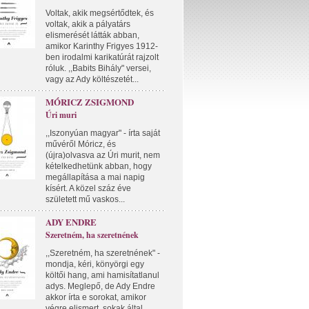
Voltak, akik megsértődtek, és
voltak, akik a pályatárs
elismerését látták abban,
amikor Karinthy Frigyes 1912-
ben irodalmi karikatúrát rajzolt
róluk. ,,Babits Bihály" versei,
vagy az Ady költészetét...
MÓRICZ ZSIGMOND
Úri muri
,,Iszonyúan magyar" - írta saját
művéről Móricz, és
(újra)olvasva az Úri murit, nem
kételkedhetünk abban, hogy
megállapítása a mai napig
kísért. A közel száz éve
született mű vaskos...
ADY ENDRE
Szeretném, ha szeretnének
,,Szeretném, ha szeretnének" -
mondja, kéri, könyörgi egy
költői hang, ami hamisítatlanul
adys. Meglepő, de Ady Endre
akkor írta e sorokat, amikor
végre elismert, sokak által