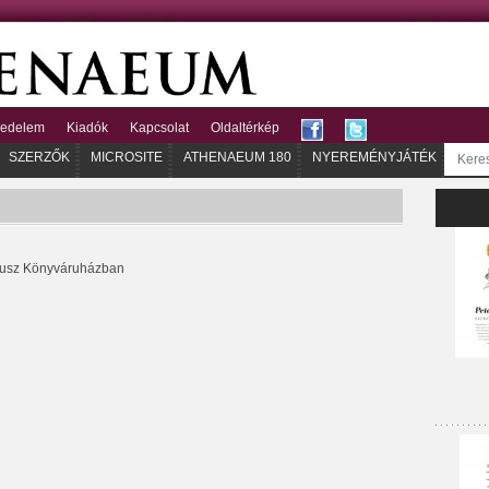
kedelem
Kiadók
Kapcsolat
Oldaltérkép
SZERZŐK
MICROSITE
ATHENAEUM 180
NYEREMÉNYJÁTÉK
kusz Könyváruházban