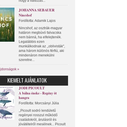
hogy a változás...
JOHANNA SEBAUER
Nincshof
Fordította: Adamik Lajos
Nincshof, az osztrák-magyar
határon megbúvó falvacska
nem bánná, ha elfelejtenék.
Legalábbis ezen
munkálkodnak az ,,oblivisták",
ama három különös férfiú, aki
mindenáron menekülni
szeretne...
újdonságok »
KIEMELT AJÁNLATOK
JODI PICOULT
A bálna éneke - Regény öt
hangra
Fordította: Morcsányi Júlia
,,Picoult sodró lendületű
regényei rosszul működő
családokról, árulásról és
jóvátételről mesélnek... Picoult