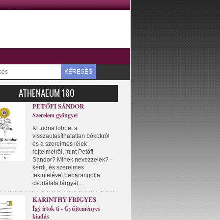
KERESÉS
ATHENAEUM 180
PETŐFI SÁNDOR
Szerelem gyöngyei
Ki tudna többet a
visszautasíthatatlan bókokról
és a szerelmes lélek
rejtelmeiről, mint Petőfi
Sándor? Minek nevezzelek? -
kérdi, és szerelmes
tekintetével bebarangolja
csodálata tárgyát....
KARINTHY FRIGYES
Így írtok ti - Gyűjteményes
kiadás