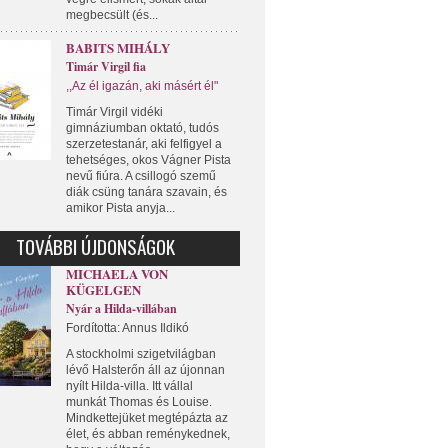
megbecsült (és...
BABITS MIHÁLY
Timár Virgil fia
,,Az él igazán, aki másért él"
Timár Virgil vidéki
gimnáziumban oktató, tudós
szerzetestanár, aki felfigyel a
tehetséges, okos Vágner Pista
nevű fiúra. A csillogó szemű
diák csüng tanára szavain, és
amikor Pista anyja...
TOVÁBBI ÚJDONSÁGOK
MICHAELA VON
KÜGELGEN
Nyár a Hilda-villában
Fordította: Annus Ildikó
A stockholmi szigetvilágban
lévő Halsterőn áll az újonnan
nyílt Hilda-villa. Itt vállal
munkát Thomas és Louise.
Mindkettejüket megtépázta az
élet, és abban reménykednek,