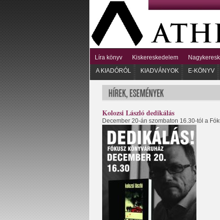
Líra könyv
Kiskereskedelem
Nagykeres
A KIADÓRÓL
KIADVÁNYOK
E-KÖNYV
Kolozsi László dedikálás
December 20-án szombaton 16.30-tól a Fó