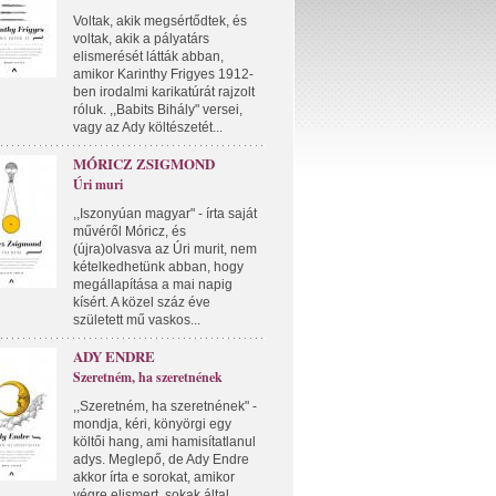
Voltak, akik megsértődtek, és
voltak, akik a pályatárs
elismerését látták abban,
amikor Karinthy Frigyes 1912-
ben irodalmi karikatúrát rajzolt
róluk. ,,Babits Bihály" versei,
vagy az Ady költészetét...
MÓRICZ ZSIGMOND
Úri muri
,,Iszonyúan magyar" - írta saját
művéről Móricz, és
(újra)olvasva az Úri murit, nem
kételkedhetünk abban, hogy
megállapítása a mai napig
kísért. A közel száz éve
született mű vaskos...
ADY ENDRE
Szeretném, ha szeretnének
,,Szeretném, ha szeretnének" -
mondja, kéri, könyörgi egy
költői hang, ami hamisítatlanul
adys. Meglepő, de Ady Endre
akkor írta e sorokat, amikor
végre elismert, sokak által