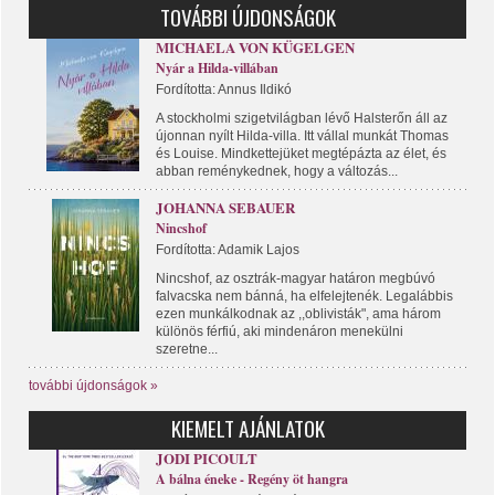
TOVÁBBI ÚJDONSÁGOK
MICHAELA VON KÜGELGEN
Nyár a Hilda-villában
Fordította: Annus Ildikó
A stockholmi szigetvilágban lévő Halsterőn áll az
újonnan nyílt Hilda-villa. Itt vállal munkát Thomas
és Louise. Mindkettejüket megtépázta az élet, és
abban reménykednek, hogy a változás...
JOHANNA SEBAUER
Nincshof
Fordította: Adamik Lajos
Nincshof, az osztrák-magyar határon megbúvó
falvacska nem bánná, ha elfelejtenék. Legalábbis
ezen munkálkodnak az ,,oblivisták", ama három
különös férfiú, aki mindenáron menekülni
szeretne...
további újdonságok »
KIEMELT AJÁNLATOK
JODI PICOULT
A bálna éneke - Regény öt hangra