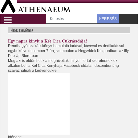
≡
KERESÉS
Egy napra kinyit a Két Cica Cukrászdája!
Rendhagyó szakácskönyv-bemutató tortával, kávéval és dedikálással
egybekötve december 7-én, szombaton a Hegyvidék Központban, az illy
Pop Up Store-ban.
Még azt is eldönthetik a meghívottak, milyen tortát szeretnének ez
alkalomból: a Két Cica Konyhája Facebook oldalán december 5-ig
szavazhatnak a kedvencükre
Időpont: