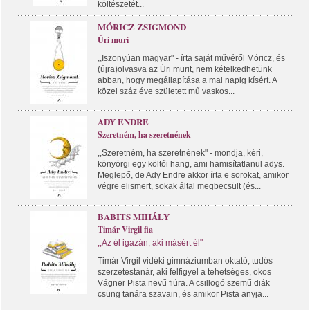
költészetét...
MÓRICZ ZSIGMOND
Úri muri
,,Iszonyúan magyar" - írta saját művéről Móricz, és
(újra)olvasva az Úri murit, nem kételkedhetünk
abban, hogy megállapítása a mai napig kísért. A
közel száz éve született mű vaskos...
ADY ENDRE
Szeretném, ha szeretnének
,,Szeretném, ha szeretnének" - mondja, kéri,
könyörgi egy költői hang, ami hamisítatlanul adys.
Meglepő, de Ady Endre akkor írta e sorokat, amikor
végre elismert, sokak által megbecsült (és...
BABITS MIHÁLY
Timár Virgil fia
,,Az él igazán, aki másért él"
Timár Virgil vidéki gimnáziumban oktató, tudós
szerzetestanár, aki felfigyel a tehetséges, okos
Vágner Pista nevű fiúra. A csillogó szemű diák
csüng tanára szavain, és amikor Pista anyja...