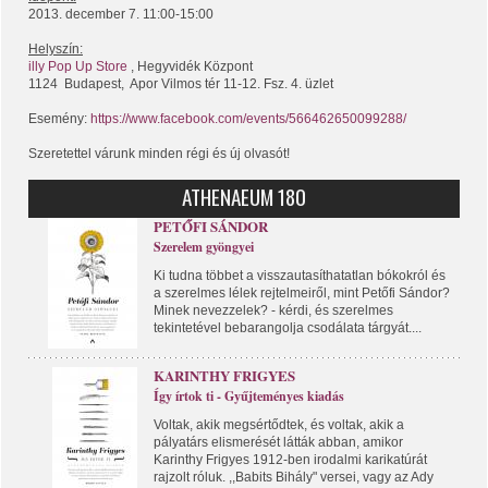
2013. december 7. 11:00-15:00
Helyszín:
illy Pop Up Store
, Hegyvidék Központ
1124 Budapest, Apor Vilmos tér 11-12. Fsz. 4. üzlet
Esemény:
https://www.facebook.com/events/566462650099288/
Szeretettel várunk minden régi és új olvasót!
ATHENAEUM 180
PETŐFI SÁNDOR
Szerelem gyöngyei
Ki tudna többet a visszautasíthatatlan bókokról és
a szerelmes lélek rejtelmeiről, mint Petőfi Sándor?
Minek nevezzelek? - kérdi, és szerelmes
tekintetével bebarangolja csodálata tárgyát....
KARINTHY FRIGYES
Így írtok ti - Gyűjteményes kiadás
Voltak, akik megsértődtek, és voltak, akik a
pályatárs elismerését látták abban, amikor
Karinthy Frigyes 1912-ben irodalmi karikatúrát
rajzolt róluk. ,,Babits Bihály" versei, vagy az Ady