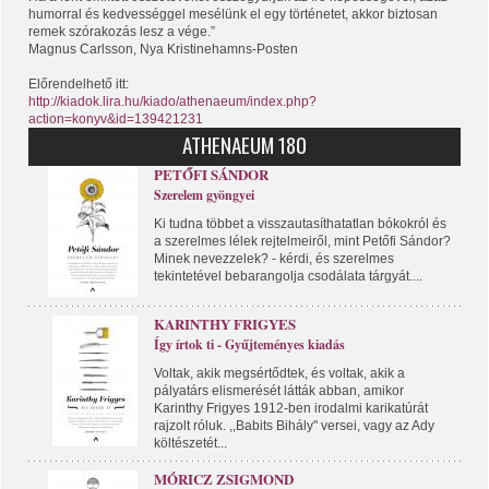
humorral és kedvességgel mesélünk el egy történetet, akkor biztosan
remek szórakozás lesz a vége.”
Magnus Carlsson, Nya Kristinehamns-Posten
Előrendelhető itt:
http://kiadok.lira.hu/kiado/athenaeum/index.php?
action=konyv&id=139421231
ATHENAEUM 180
PETŐFI SÁNDOR
Szerelem gyöngyei
Ki tudna többet a visszautasíthatatlan bókokról és
a szerelmes lélek rejtelmeiről, mint Petőfi Sándor?
Minek nevezzelek? - kérdi, és szerelmes
tekintetével bebarangolja csodálata tárgyát....
KARINTHY FRIGYES
Így írtok ti - Gyűjteményes kiadás
Voltak, akik megsértődtek, és voltak, akik a
pályatárs elismerését látták abban, amikor
Karinthy Frigyes 1912-ben irodalmi karikatúrát
rajzolt róluk. ,,Babits Bihály" versei, vagy az Ady
költészetét...
MÓRICZ ZSIGMOND