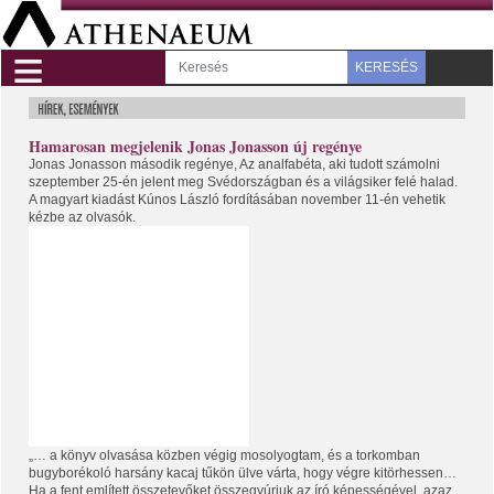
≡
KERESÉS
Hamarosan megjelenik Jonas Jonasson új regénye
Jonas Jonasson második regénye, Az analfabéta, aki tudott számolni
szeptember 25-én jelent meg Svédországban és a világsiker felé halad.
A magyart kiadást Kúnos László fordításában november 11-én vehetik
kézbe az olvasók.
„… a könyv olvasása közben végig mosolyogtam, és a torkomban
bugyborékoló harsány kacaj tűkön ülve várta, hogy végre kitörhessen…
Ha a fent említett összetevőket összegyúrjuk a
z író képességével, azaz