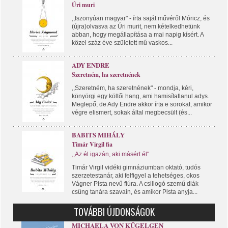
Úri muri
,,Iszonyúan magyar" - írta saját művéről Móricz, és
(újra)olvasva az Úri murit, nem kételkedhetünk
abban, hogy megállapítása a mai napig kísért. A
közel száz éve született mű vaskos...
ADY ENDRE
Szeretném, ha szeretnének
,,Szeretném, ha szeretnének" - mondja, kéri,
könyörgi egy költői hang, ami hamisítatlanul adys.
Meglepő, de Ady Endre akkor írta e sorokat, amikor
végre elismert, sokak által megbecsült (és...
BABITS MIHÁLY
Timár Virgil fia
,,Az él igazán, aki másért él"
Timár Virgil vidéki gimnáziumban oktató, tudós
szerzetestanár, aki felfigyel a tehetséges, okos
Vágner Pista nevű fiúra. A csillogó szemű diák
csüng tanára szavain, és amikor Pista anyja...
TOVÁBBI ÚJDONSÁGOK
MICHAELA VON KÜGELGEN