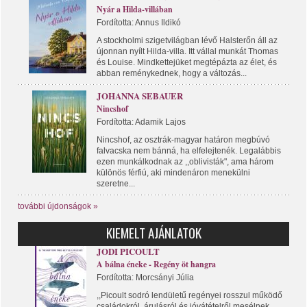
Nyár a Hilda-villában
Fordította: Annus Ildikó
A stockholmi szigetvilágban lévő Halsterőn áll az
újonnan nyílt Hilda-villa. Itt vállal munkát Thomas
és Louise. Mindkettejüket megtépázta az élet, és
abban reménykednek, hogy a változás...
JOHANNA SEBAUER
Nincshof
Fordította: Adamik Lajos
Nincshof, az osztrák-magyar határon megbúvó
falvacska nem bánná, ha elfelejtenék. Legalábbis
ezen munkálkodnak az ,,oblivisták", ama három
különös férfiú, aki mindenáron menekülni
szeretne...
további újdonságok »
KIEMELT AJÁNLATOK
JODI PICOULT
A bálna éneke - Regény öt hangra
Fordította: Morcsányi Júlia
,,Picoult sodró lendületű regényei rosszul működő
családokról, árulásról és jóvátételről mesélnek...