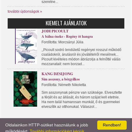
szeretne...
további újdonságok »
KIEMELT AJÁNLATOK
JODI PICOULT
A bálna éneke - Regény öt hangra
Fordította: Morcsányi Júlia
,,Picoult sodró lendületű regényei rosszul működő
családokról, árulásról és jóvátételről mesélnek...
Picoult kivételes módon ábrázolja a felnőtté válás
mozzanatait: nem borzad...
KANG DZSIJONG
Sim asszony, a bérgyilkos
Fordította: Németh Nikoletta
Sim asszonynak pénzre van szüksége. Elvesztette
a férjét és az állását, és három szájat kell etetnie.
Ha nem talál hamarosan munkát, ő és gyermekei
elveszítik az otthonukat. Válaszol...
Oldalainkon HTTP-sütiket használunk a jobb
Rendben!
KÖNYVPORTÁL
LÍRA KÖNYV
KAPCSOLAT
működésért.
További információkért kérjük