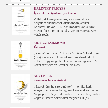
KARINTHY FRIGYES
Így írtok ti - Gyűjteményes kiadás
Voltak, akik megsértődtek, és voltak, akik a
pályatárs elismerését látták abban, amikor
Karinthy Frigyes 1912-ben irodalmi karikatúrát
rajzolt róluk. ,,Babits Bihály" versei, vagy az Ady
költészetét...
MÓRICZ ZSIGMOND
Úri muri
,,Iszonyúan magyar" - írta saját művéről Móricz, és
(újra)olvasva az Úri murit, nem kételkedhetünk
abban, hogy megállapítása a mai napig kísért. A
közel száz éve született mű vaskos...
ADY ENDRE
Szeretném, ha szeretnének
,,Szeretném, ha szeretnének" - mondja, kéri,
könyörgi egy költői hang, ami hamisítatlanul adys.
Meglepő, de Ady Endre akkor írta e sorokat, amikor
végre elismert, sokak által megbecsült (és...