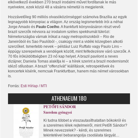
elkövetkező években 270 brazil irodalmi művet fordítanak le más
nyelvekre, ezek közül 48 a vásárra németül is megjelenik.
Hozzávetőleg 90 milliós olvasóközönséggel számolva Brazília az egyik
legnagyobb könyvpiac a világon. Az ország legismertebb írói a néhai
Jorge Amado és
Paulo Coelho
. A frankfurti könyvvásáron részt vevő
brazil szerzők névsora az irodalom széles spektrumát tükrözi:
Németországba várnak írókat a nagy metropoliszokból – Rio de
Janeiróból és Sao Paulóból -, csakúgy mint a vidéki közegben alkotó
szerzőket. Ismertebb nevek – például Luiz Ruffato vagy Paulo Lins –
éppúgy szerepelnek a vendégek között, mint felfedezésre váró szerzők. A
70 fős íróküldöttségben 23 nő kap helyet. A brazil pavilont a neves
dizájner, Daniela Tomas alakítja ki – a hírek szerint a brazil modernismót
idéző stílusban. A brazil “offenzívát” kiállítások, retrospektívek és
koncertek kísérik, nemcsak Frankfurtban, hanem más német városokban
is.
Forrás:
Esti Hírlap / MTI
ATHENAEUM 180
PETŐFI SÁNDOR
Szerelem gyöngyei
Ki tudna többet a visszautasíthatatlan bókokról és
a szerelmes lélek rejtelmeiről, mint Petőfi Sándor?
Minek nevezzelek? - kérdi, és szerelmes
tekintetével bebarangolja csodálata tárgyát....