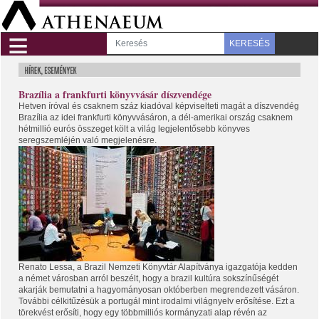
≡
KERESÉS
Brazília a frankfurti könyvvásár díszvendége
Hetven íróval és csaknem száz kiadóval képviselteti magát a díszvendég
Brazília az idei frankfurti könyvvásáron, a dél-amerikai ország csaknem
hétmillió eurós összeget költ a világ legjelentősebb könyves
seregszemléjén való megjelenésre.
Renato Lessa, a Brazil Nemzeti Könyvtár Alapítványa igazgatója kedden
a német városban arról beszélt, hogy a brazil kultúra sokszínűségét
akarják bemutatni a hagyományosan októberben megrendezett vásáron.
További célkitűzésük a portugál mint irodalmi világnyelv erősítése. Ezt a
törekvést erősíti, hogy egy többmilliós kormányzati alap révén az