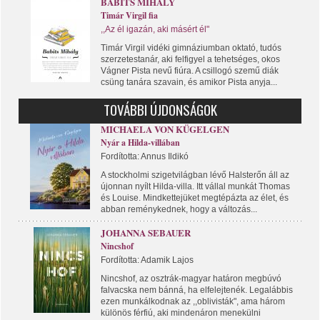
BABITS MIHÁLY
Timár Virgil fia
,,Az él igazán, aki másért él"
Timár Virgil vidéki gimnáziumban oktató, tudós
szerzetestanár, aki felfigyel a tehetséges, okos
Vágner Pista nevű fiúra. A csillogó szemű diák
csüng tanára szavain, és amikor Pista anyja...
TOVÁBBI ÚJDONSÁGOK
MICHAELA VON KÜGELGEN
Nyár a Hilda-villában
Fordította: Annus Ildikó
A stockholmi szigetvilágban lévő Halsterőn áll az
újonnan nyílt Hilda-villa. Itt vállal munkát Thomas
és Louise. Mindkettejüket megtépázta az élet, és
abban reménykednek, hogy a változás...
JOHANNA SEBAUER
Nincshof
Fordította: Adamik Lajos
Nincshof, az osztrák-magyar határon megbúvó
falvacska nem bánná, ha elfelejtenék. Legalábbis
ezen munkálkodnak az ,,oblivisták", ama három
különös férfiú, aki mindenáron menekülni