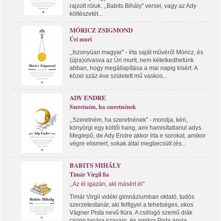
rajzolt róluk. ,,Babits Bihály" versei, vagy az Ady
költészetét...
MÓRICZ ZSIGMOND
Úri muri
,,Iszonyúan magyar" - írta saját művéről Móricz, és
(újra)olvasva az Úri murit, nem kételkedhetünk
abban, hogy megállapítása a mai napig kísért. A
közel száz éve született mű vaskos...
ADY ENDRE
Szeretném, ha szeretnének
,,Szeretném, ha szeretnének" - mondja, kéri,
könyörgi egy költői hang, ami hamisítatlanul adys.
Meglepő, de Ady Endre akkor írta e sorokat, amikor
végre elismert, sokak által megbecsült (és...
BABITS MIHÁLY
Timár Virgil fia
,,Az él igazán, aki másért él"
Timár Virgil vidéki gimnáziumban oktató, tudós
szerzetestanár, aki felfigyel a tehetséges, okos
Vágner Pista nevű fiúra. A csillogó szemű diák
csüng tanára szavain, és amikor Pista anyja...