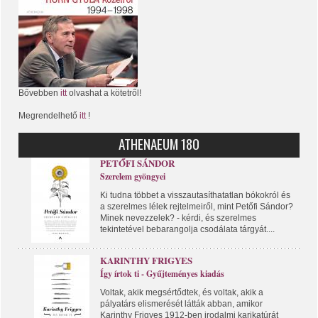
Bővebben
itt
olvashat a kötetről!
Megrendelhető
itt
!
ATHENAEUM 180
PETŐFI SÁNDOR
Szerelem gyöngyei
Ki tudna többet a visszautasíthatatlan bókokról és
a szerelmes lélek rejtelmeiről, mint Petőfi Sándor?
Minek nevezzelek? - kérdi, és szerelmes
tekintetével bebarangolja csodálata tárgyát....
KARINTHY FRIGYES
Így írtok ti - Gyűjteményes kiadás
Voltak, akik megsértődtek, és voltak, akik a
pályatárs elismerését látták abban, amikor
Karinthy Frigyes 1912-ben irodalmi karikatúrát