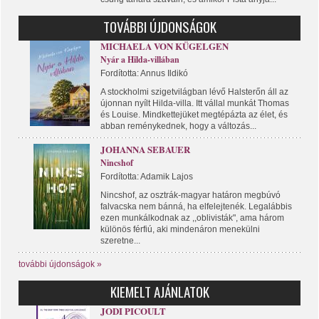
TOVÁBBI ÚJDONSÁGOK
MICHAELA VON KÜGELGEN
Nyár a Hilda-villában
Fordította: Annus Ildikó
A stockholmi szigetvilágban lévő Halsterőn áll az
újonnan nyílt Hilda-villa. Itt vállal munkát Thomas
és Louise. Mindkettejüket megtépázta az élet, és
abban reménykednek, hogy a változás...
JOHANNA SEBAUER
Nincshof
Fordította: Adamik Lajos
Nincshof, az osztrák-magyar határon megbúvó
falvacska nem bánná, ha elfelejtenék. Legalábbis
ezen munkálkodnak az ,,oblivisták", ama három
különös férfiú, aki mindenáron menekülni
szeretne...
további újdonságok »
KIEMELT AJÁNLATOK
JODI PICOULT