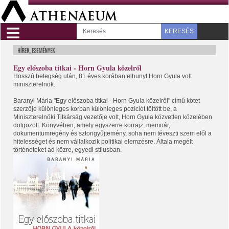
≡
KERESÉS
Egy előszoba titkai - Horn Gyula közelről
Hosszú betegség után, 81 éves korában elhunyt Horn Gyula volt
miniszterelnök.
Baranyi Mária "Egy előszoba titkai - Horn Gyula közelről" című kötet
szerzője különleges korban különleges pozíciót töltött be, a
Miniszterelnöki Titkárság vezetője volt, Horn Gyula közvetlen közelében
dolgozott. Könyvében, amely egyszerre korrajz, memoár,
dokumentumregény és sztorigyűjtemény, soha nem téveszti szem elől a
hitelességet és nem vállalkozik politikai elemzésre. Általa megélt
történeteket ad közre, egyedi stílusban.