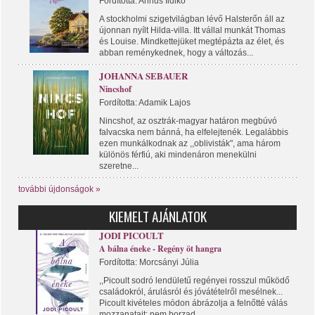
Fordította: Annus Ildikó
A stockholmi szigetvilágban lévő Halsterőn áll az
újonnan nyílt Hilda-villa. Itt vállal munkát Thomas
és Louise. Mindkettejüket megtépázta az élet, és
abban reménykednek, hogy a változás...
JOHANNA SEBAUER
Nincshof
Fordította: Adamik Lajos
Nincshof, az osztrák-magyar határon megbúvó
falvacska nem bánná, ha elfelejtenék. Legalábbis
ezen munkálkodnak az ,,oblivisták", ama három
különös férfiú, aki mindenáron menekülni
szeretne...
további újdonságok »
KIEMELT AJÁNLATOK
JODI PICOULT
A bálna éneke - Regény öt hangra
Fordította: Morcsányi Júlia
,,Picoult sodró lendületű regényei rosszul működő
családokról, árulásról és jóvátételről mesélnek...
Picoult kivételes módon ábrázolja a felnőtté válás
mozzanatait: nem borzad...