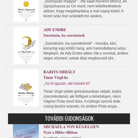
,,Iszonyúan magyar" - írta saját művéről Móricz, és
(újra)olvasva az Úri murit, nem kételkedhetünk
abban, hogy megállapítása a mai napig kísért. A
közel száz éve született mű vaskos...
ADY ENDRE
Szeretném, ha szeretnének
,,Szeretném, ha szeretnének" - mondja, kéri,
könyörgi egy költői hang, ami hamisítatlanul adys.
Meglepő, de Ady Endre akkor írta e sorokat, amikor
végre elismert, sokak által megbecsült (és...
BABITS MIHÁLY
Timár Virgil fia
,,Az él igazán, aki másért él"
Timár Virgil vidéki gimnáziumban oktató, tudós
szerzetestanár, aki felfigyel a tehetséges, okos
Vágner Pista nevű fiúra. A csillogó szemű diák
csüng tanára szavain, és amikor Pista anyja...
TOVÁBBI ÚJDONSÁGOK
MICHAELA VON KÜGELGEN
Nyár a Hilda-villában