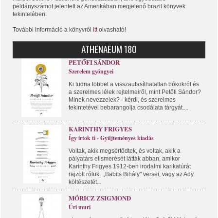
példányszámot jelentett az Amerikában megjelenő brazil könyvek
tekintetében.
További információ a könyvről
itt
olvasható!
ATHENAEUM 180
PETŐFI SÁNDOR
Szerelem gyöngyei
Ki tudna többet a visszautasíthatatlan bókokról és
a szerelmes lélek rejtelmeiről, mint Petőfi Sándor?
Minek nevezzelek? - kérdi, és szerelmes
tekintetével bebarangolja csodálata tárgyát....
KARINTHY FRIGYES
Így írtok ti - Gyűjteményes kiadás
Voltak, akik megsértődtek, és voltak, akik a
pályatárs elismerését látták abban, amikor
Karinthy Frigyes 1912-ben irodalmi karikatúrát
rajzolt róluk. ,,Babits Bihály" versei, vagy az Ady
költészetét...
MÓRICZ ZSIGMOND
Úri muri