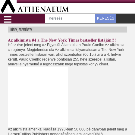
≡
KERESÉS
Az alkimista #4 a The New York Times bestseller listáján!!!
Húsz éve jelent meg az Egyesül Államokban Paulo Coelho Az alkimista
c. regénye. Megjelenése óta Az alkimista folyamatosan a The New York
Times bestseller listáján van, ahol szombaton (06.15.) újra a 4. helyre
került. Paulo Coelho regénye pontosan 255 hete szerepel a listán,
amivel elnyerhetné a leghosszabb ideje toplistás könyv címet.
Az alkimista amerikai kiadása 1993-ban 50.000 példányban jelent meg a
HarperCollins Publishers gondozásában, ami egyedülálló