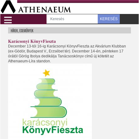
≡
KERESÉS
Karácsonyi KönyvFieszta
December 13-tól 16-ig Karácsonyi KönyvFieszta az Akvárium Klubban
(ex-Gödör, Budapest V., Erzsébet tér). December 14-én, pénteken 17
órától Görög Ibolya dedikálja Tanácsoskönyv című új kötetét az
Athenaeum-Líra standon.