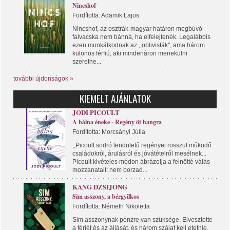
Nincshof
Fordította: Adamik Lajos
Nincshof, az osztrák-magyar határon megbúvó
falvacska nem bánná, ha elfelejtenék. Legalábbis
ezen munkálkodnak az ,,oblivisták", ama három
különös férfiú, aki mindenáron menekülni
szeretne...
további újdonságok »
KIEMELT AJÁNLATOK
JODI PICOULT
A bálna éneke - Regény öt hangra
Fordította: Morcsányi Júlia
,,Picoult sodró lendületű regényei rosszul működő
családokról, árulásról és jóvátételről mesélnek...
Picoult kivételes módon ábrázolja a felnőtté válás
mozzanatait: nem borzad...
KANG DZSIJONG
Sim asszony, a bérgyilkos
Fordította: Németh Nikoletta
Sim asszonynak pénzre van szüksége. Elvesztette
a férjét és az állását, és három szájat kell etetnie.