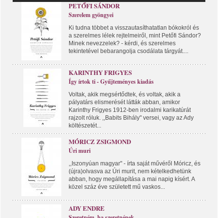
PETŐFI SÁNDOR
Szerelem gyöngyei
Ki tudna többet a visszautasíthatatlan bókokról és
a szerelmes lélek rejtelmeiről, mint Petőfi Sándor?
Minek nevezzelek? - kérdi, és szerelmes
tekintetével bebarangolja csodálata tárgyát....
KARINTHY FRIGYES
Így írtok ti - Gyűjteményes kiadás
Voltak, akik megsértődtek, és voltak, akik a
pályatárs elismerését látták abban, amikor
Karinthy Frigyes 1912-ben irodalmi karikatúrát
rajzolt róluk. ,,Babits Bihály" versei, vagy az Ady
költészetét...
MÓRICZ ZSIGMOND
Úri muri
,,Iszonyúan magyar" - írta saját művéről Móricz, és
(újra)olvasva az Úri murit, nem kételkedhetünk
abban, hogy megállapítása a mai napig kísért. A
közel száz éve született mű vaskos...
ADY ENDRE
Szeretném, ha szeretnének