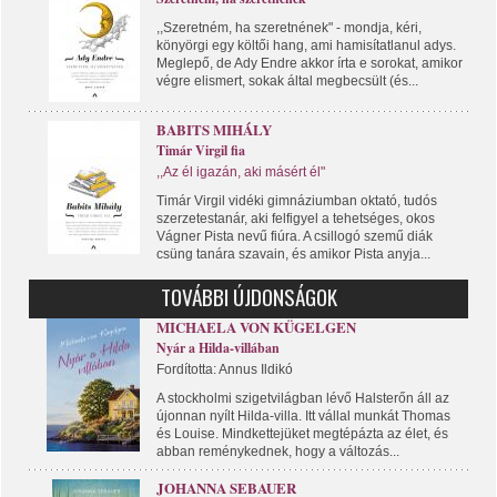
,,Szeretném, ha szeretnének" - mondja, kéri,
könyörgi egy költői hang, ami hamisítatlanul adys.
Meglepő, de Ady Endre akkor írta e sorokat, amikor
végre elismert, sokak által megbecsült (és...
BABITS MIHÁLY
Timár Virgil fia
,,Az él igazán, aki másért él"
Timár Virgil vidéki gimnáziumban oktató, tudós
szerzetestanár, aki felfigyel a tehetséges, okos
Vágner Pista nevű fiúra. A csillogó szemű diák
csüng tanára szavain, és amikor Pista anyja...
TOVÁBBI ÚJDONSÁGOK
MICHAELA VON KÜGELGEN
Nyár a Hilda-villában
Fordította: Annus Ildikó
A stockholmi szigetvilágban lévő Halsterőn áll az
újonnan nyílt Hilda-villa. Itt vállal munkát Thomas
és Louise. Mindkettejüket megtépázta az élet, és
abban reménykednek, hogy a változás...
JOHANNA SEBAUER