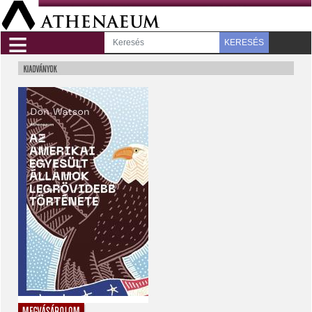
≡
KERESÉS