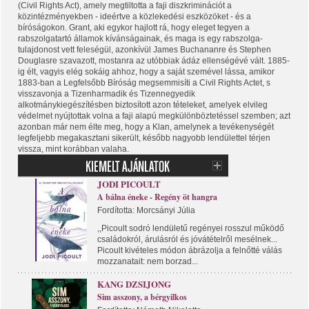
(Civil Rights Act), amely megtiltotta a faji diszkriminációt a
közintézményekben - ideértve a közlekedési eszközöket - és a
bíróságokon. Grant, aki egykor hajlott rá, hogy eleget tegyen a
rabszolgatartó államok kívánságainak, és maga is egy rabszolga-
tulajdonost vett feleségül, azonkívül James Buchananre és Stephen
Douglasre szavazott, mostanra az utóbbiak ádáz ellenségévé vált. 1885-
ig élt, vagyis elég sokáig ahhoz, hogy a saját szemével lássa, amikor
1883-ban a Legfelsőbb Bíróság megsemmisíti a Civil Rights Actet, s
visszavonja a Tizenharmadik és Tizennegyedik
alkotmánykiegészítésben biztosított azon tételeket, amelyek elvileg
védelmet nyújtottak volna a faji alapú megkülönböztetéssel szemben; azt
azonban már nem élte meg, hogy a Klan, amelynek a tevékenységét
legfeljebb megakasztani sikerült, később nagyobb lendülettel térjen
vissza, mint korábban valaha.
JODI PICOULT
A bálna éneke - Regény öt hangra
Fordította: Morcsányi Júlia
,,Picoult sodró lendületű regényei rosszul működő
családokról, árulásról és jóvátételről mesélnek...
Picoult kivételes módon ábrázolja a felnőtté válás
mozzanatait: nem borzad...
KANG DZSIJONG
Sim asszony, a bérgyilkos