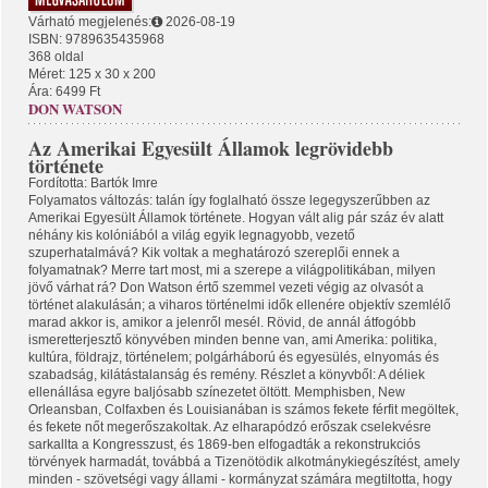
Várható megjelenés:
2026-08-19
ISBN: 9789635435968
368 oldal
Méret: 125 x 30 x 200
Ára: 6499 Ft
DON WATSON
Az Amerikai Egyesült Államok legrövidebb
története
Fordította: Bartók Imre
Folyamatos változás: talán így foglalható össze legegyszerűbben az
Amerikai Egyesült Államok története. Hogyan vált alig pár száz év alatt
néhány kis kolóniából a világ egyik legnagyobb, vezető
szuperhatalmává? Kik voltak a meghatározó szereplői ennek a
folyamatnak? Merre tart most, mi a szerepe a világpolitikában, milyen
jövő várhat rá? Don Watson értő szemmel vezeti végig az olvasót a
történet alakulásán; a viharos történelmi idők ellenére objektív szemlélő
marad akkor is, amikor a jelenről mesél. Rövid, de annál átfogóbb
ismeretterjesztő könyvében minden benne van, ami Amerika: politika,
kultúra, földrajz, történelem; polgárháború és egyesülés, elnyomás és
szabadság, kilátástalanság és remény. Részlet a könyvből: A déliek
ellenállása egyre baljósabb színezetet öltött. Memphisben, New
Orleansban, Colfaxben és Louisianában is számos fekete férfit megöltek,
és fekete nőt megerőszakoltak. Az elharapódzó erőszak cselekvésre
sarkallta a Kongresszust, és 1869-ben elfogadták a rekonstrukciós
törvények harmadát, továbbá a Tizenötödik alkotmánykiegészítést, amely
minden - szövetségi vagy állami - kormányzat számára megtiltotta, hogy