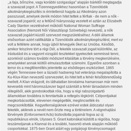
,,a faja, bőrszíne, vagy korábbi szolgasága" alapján bárkitől megtagadja
a szavazati jogot. A Tizennegyedikhez hasonlóan a Tizenötödik
alkotmánykiegészítés is érintetlenül hagyta az Alkotmány azon
passzusait, amelyek derék módon hitet tettek a férfiak - de nem a nők -
szavazati jogairól; ez a feltűnő hiányosság vezetett el aztán az Elizabeth
Cady Stanton vezetésével működő National Woman Suffrage
Association (Nemzeti Női Választójogi Szövetség) nevezetű, a nők
szavazati jogáért küzdő szervezet megszületéséhez. A déli államok
elsősorban azért ratifikálták a Tizenötödik alkotmánykiegészítést, mert ez
volt a feltétele annak, hogy újból felvegyék őket az Unióba. Később,
amikor felszínre tört a régi Dél, a feketék szavazati jogait különféle, az
írástudást és a vagyont vizsgáló tesztekkel igyekeztek semmissé tenni,
azonkívül számos további módszert kitaláltak a törvény megkerülésére,
amelyekkel annak kiötlői elmulasztottak számolni. Egyelőre azonban a
terror és a megfélemlítés jelentette az elsődleges eszközöket. 1865
végén Tennessee-ben a lázadó hadsereg hat veteránja megalapította a
Ku-Klux-Klan nevezetű szervezetet, és hitet tett a fehér felsőbbrendűség
mellett. A Klan virágzott, és láthatatlan birodalma hamarosan már nem
kevesebb mint háromszázezer tagot számlált a fehér társadalom minden
rétegéből, akik gondoskodtak róla, hogy a régi rabszolgatartó
államokban továbbra is fenntartsák a rettegés légkörét. Célpontjaikat
megkorbácsolták, elevenen megégették, meglincselték és
megcsonkították. Kegyetlenségüknek ezrével estek áldozatul olyan
feketék, akiknek a nevét nem őrizte meg a történelem. A végrehajtási
törvények (Enforcement Acts) biztosította jogainál fogva az új
republikánus elnök, Ulysses S. Grant katonákat küldött a régióba, hogy
leszámoljanak a Klannal és a további, hasonló elvek alapján működő
csoportokkal. 1875-ben Grant aláírt egy polgárjogi törvénycsomagot