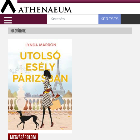
≡
KERESÉS