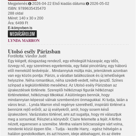
Megjelenés:
2026-04-22
Első kiadás dátuma:
2026-05-02
ISBN: 9789635435470
288 oldal
Méret: 140 x 30 x 200
Ára: 6499 Ft
E-könyvben is
LYNDA MARRON
Utolsó esély Párizsban
Fordította: Vándor Judit
Egy kiégett, dúsgazdag rendező, egy elhidegült házaspár, egy idős,
özvegy nő, egy szerelmes egyetemista, egy fiatal pincérlány, egy háború
elől menekülő testvérpár... Mindannyiuk múltja más, jelenüknek azonban
van egy közös pontja: Párizs, a váratlan találkozások és új lehetőségek
helyszíne. Néha romantikus, néha szedett-vedett, néha ijesztő. Színes
színpad a legkülönfélébb mesékhez. Az Utolsó esély Párizsban az
újrakezdések története. Szereplői hétköznapi figurák hétköznapi
történetekkel, hétköznapi titkokkal. A különleges bennük, hogy
mindannyian képessé válnak szembenézni önmagukkal. Ki tudja, talán a
város teszi... Lynda Marron első regénye szerethető, inspiráló történet a
bennünk rejlő erőről, az új esélyekről, arról, hogy sosem késő
újrakezdeni. Varázslatos történet, ami azt sugallja, hogy mi választjuk
meg a sorsunkat. Részlet a könyvből: Claire felemelte a fejét. A férfira
nézett, egyenesen a szemébe. Mintha valami bölcsességre várt volna,
mindenki közül éppen tőle. - Tudja - kezdte Harry, - egész hétvégén a
halálon gondolkodtam, és azt hiszem, ideje abbahagyni, és az életre