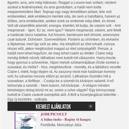
figyelni, arra, ami még hátravan. Reggel a Louvre-ban voltam, néztem
azokat a festményeket, és arra gondoltam, a halál nem tudta
megsemmisíteni őket. Tegnap egy nagy temetőben jártam, tele volt
emberekkel, akik emlékezni mentek oda, de nem a halottakra, hanem az
élőkre, arra emlékeztek, amikor ezek az emberek még éltek, és élnek.
Volt ott valamiféle jelenlét, energia, kísértet; kit tudja, de valami volt. - Ami
megmarad. - Igen. Ez az, nem igaz? Valami megmarad, valami, ami felett
a halálnak nincs hatalma. Azt hiszem, keményen kell élnünk, amennyire
csak tudunk. Dühösen. Szenvedéllyel. Fürdeni az örömben, és elviselni
a fájdalmat, mert így szól az alku. Ha elrejtőzöl az élet rohadt, csúnya
részei elől, akkor megfosztod magad az élet szépségétől. Persze, a
halált nem lehet legyőzni, de meg lehet csalni az élettel. Claire még
mindig felfelé nézett, láthatóan nem tudott mit válaszolni. Harry érezte,
hogy gyorsul a szívverése, Vajon melyik szívkamrájában őrizte ezeket a
szavakat, és mióta? - Nos, megérkeztünk - mondta, és a táblához vezette
Claire-t, intett, hogy lépjen rá. Az asszony most már halálosan komoly
volt. Az udvarias mosoly eltűnt az arcáról. Láthatóan őszintén hitt a
szavaiban, a férfiban. - Csukja be a szemét és kívánjon valamit. A nő
behunyta a szemét. - Nem tudom, mit kívánjak. - A világon minden
lehetséges dolog közül mi az, amire a szíve vágyik? Egy könnycsepp
hullott le Claire csukott szempillái alól. A férfi a hüvelykujjával letörölte. -
Egy új kezdetre - suttogta.
JODI PICOULT
A bálna éneke - Regény öt hangra
Fordította: Morcsányi Júlia