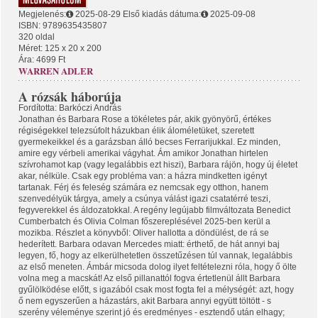
Megjelenés:
2025-08-29
Első kiadás dátuma:
2025-09-08
ISBN: 9789635435807
320 oldal
Méret: 125 x 20 x 200
Ára: 4699 Ft
WARREN ADLER
A rózsák háborúja
Fordította: Barkóczi András
Jonathan és Barbara Rose a tökéletes pár, akik gyönyörű, értékes
régiségekkel telezsúfolt házukban élik áloméletüket, szeretett
gyermekeikkel és a garázsban álló becses Ferrarijukkal. Ez minden,
amire egy vérbeli amerikai vágyhat. Ám amikor Jonathan hirtelen
szívrohamot kap (vagy legalábbis ezt hiszi), Barbara rájön, hogy új életet
akar, nélküle. Csak egy probléma van: a házra mindketten igényt
tartanak. Férj és feleség számára ez nemcsak egy otthon, hanem
szenvedélyük tárgya, amely a csúnya válást igazi csatatérré teszi,
fegyverekkel és áldozatokkal. A regény legújabb filmváltozata Benedict
Cumberbatch és Olivia Colman főszereplésével 2025-ben kerül a
mozikba. Részlet a könyvből: Oliver hallotta a döndülést, de rá se
hederített. Barbara odavan Mercedes miatt: érthető, de hát annyi baj
legyen, fő, hogy az elkerülhetetlen összetűzésen túl vannak, legalábbis
az első meneten. Ámbár micsoda dolog ilyet feltételezni róla, hogy ő ölte
volna meg a macskát! Az első pillanattól fogva értetlenül állt Barbara
gyűlölködése előtt, s igazából csak most fogta fel a mélységét: azt, hogy
ő nem egyszerűen a házastárs, akit Barbara annyi együtt töltött - s
szerény véleménye szerint jó és eredményes - esztendő után elhagy;