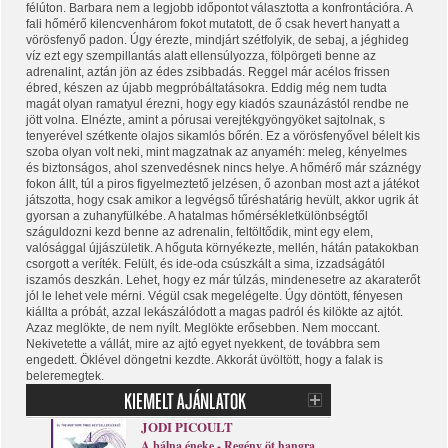
félúton. Barbara nem a legjobb időpontot választotta a konfrontációra. A
fali hőmérő kilencvenhárom fokot mutatott, de ő csak hevert hanyatt a
vörösfenyő padon. Úgy érezte, mindjárt szétfolyik, de sebaj, a jéghideg
víz ezt egy szempillantás alatt ellensúlyozza, fölpörgeti benne az
adrenalint, aztán jön az édes zsibbadás. Reggel már acélos frissen
ébred, készen az újabb megpróbáltatásokra. Eddig még nem tudta
magát olyan ramatyul érezni, hogy egy kiadós szaunázástól rendbe ne
jött volna. Elnézte, amint a pórusai verejtékgyöngyöket sajtolnak, s
tenyerével szétkente olajos sikamlós bőrén. Ez a vörösfenyővel bélelt kis
szoba olyan volt neki, mint magzatnak az anyaméh: meleg, kényelmes
és biztonságos, ahol szenvedésnek nincs helye. A hőmérő már száznégy
fokon állt, túl a piros figyelmeztető jelzésen, ő azonban most azt a játékot
játszotta, hogy csak amikor a legvégső tűréshatárig hevült, akkor ugrik át
gyorsan a zuhanyfülkébe. A hatalmas hőmérsékletkülönbségtől
száguldozni kezd benne az adrenalin, feltöltődik, mint egy elem,
valósággal újjászületik. A hőguta környékezte, mellén, hátán patakokban
csorgott a veríték. Felült, és ide-oda csúszkált a sima, izzadságától
iszamós deszkán. Lehet, hogy ez már túlzás, mindenesetre az akaraterőt
jól le lehet vele mérni. Végül csak megelégelte. Úgy döntött, fényesen
kiállta a próbát, azzal lekászálódott a magas padról és kilökte az ajtót.
Azaz meglökte, de nem nyílt. Meglökte erősebben. Nem moccant.
Nekivetette a vállát, mire az ajtó egyet nyekkent, de továbbra sem
engedett. Öklével döngetni kezdte. Akkorát üvöltött, hogy a falak is
beleremegtek.
JODI PICOULT
A bálna éneke - Regény öt hangra