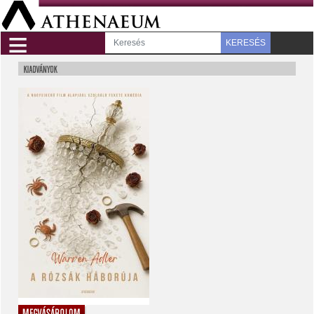
≡
KERESÉS