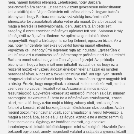
nem, hanem halálos ellenség. Lehetséges, hogy Barbara
pszichoterápiára szorul. Ez esetben viszont gyökeresen módosítaniuk
kell a taktikájukat. Vajon Goldstein mit szólna ehhez? Hogyan tudnák
bizonyítani, hogy Barbara nem száz százalékig beszámítható?
Elmeszakértői vizsgálatnak aligha vetné alá magát. De a bíróságot már
maga a felvetés is befolyásolhatja. Igen, Barbara talán bedilizett
szegény, ő ezzel szemben méltányos ajánlatot tett neki. Salamon király
kétségkívül az ő javára döntene. Az optimista gondolattól kissé
megenyhült. Végül a bíróságon is ez fog történni, egészen biztos. Az a
baj, hogy mindenféle mellékes ügyektől hagyja magát eltéríteni.
Vigyáznia kell, nehogy úrrá legyenek rajta az indulatai. Egyszerűen ki
kell húznia ezt a várakozási időt, bármennyire próbára teszi is a türelmét.
Barbara ennél sokkal nagyobb fába vágta a fejszéjét. Azt próbálja
bizonyítani, hogy a férje miatt nem juthatott hivatáshoz, és hogy ez a
részéről hozott kényszerű áldozat értékben felér a házzal és minden
berendezésével. Nincs az a tökkelütött hülye bíró, aki egy ilyen Istentől
elrugaszkodott követelésnek helyt adna. A szaunában egyre nagyobb lett
a hőség. Érezte, hogy megnyílnak a pórusai: kellemes érzés volt, mintha
csendesen olvadozni kezdett volna. A szaunánál nincs is jobb
feszültségoldó. Egykettőre kikerget az emberből minden sajgást, minden
szorongást. Maximumra állította be a hőmérséklet-szabályozót, izzadni
akart, mint a ló, hogy aztán majd a hideg zuhany alatt, ami az egészre
felteszi a koronát, rövid borzongás után tökéletesen elzsibbadjon. Aztán
megint gőzöl, megint zuhanyozik, sőt harmadszor is, végül felvonszolja
magát a szobájába, és beleájul az ágyba. Aznap este a mozik semmi új
filmet nem adtak, úgyhogy az irodában maradt, jogi eseteket
tanulmányozott, inkább időtöltésképpen, mint szükségből. Hazafelé jövet
bekapott egy pizzát, amely megrekedt valahol a szája és a gyomra között