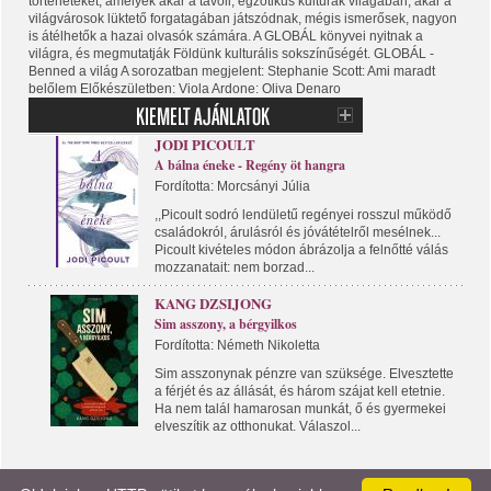
történeteket, amelyek akár a távoli, egzotikus kultúrák világában, akár a
világvárosok lüktető forgatagában játszódnak, mégis ismerősek, nagyon
is átélhetők a hazai olvasók számára. A GLOBÁL könyvei nyitnak a
világra, és megmutatják Földünk kulturális sokszínűségét. GLOBÁL -
Benned a világ A sorozatban megjelent: Stephanie Scott: Ami maradt
belőlem Előkészületben: Viola Ardone: Oliva Denaro
JODI PICOULT
A bálna éneke - Regény öt hangra
Fordította: Morcsányi Júlia
,,Picoult sodró lendületű regényei rosszul működő
családokról, árulásról és jóvátételről mesélnek...
Picoult kivételes módon ábrázolja a felnőtté válás
mozzanatait: nem borzad...
KANG DZSIJONG
Sim asszony, a bérgyilkos
Fordította: Németh Nikoletta
Sim asszonynak pénzre van szüksége. Elvesztette
a férjét és az állását, és három szájat kell etetnie.
Ha nem talál hamarosan munkát, ő és gyermekei
elveszítik az otthonukat. Válaszol...