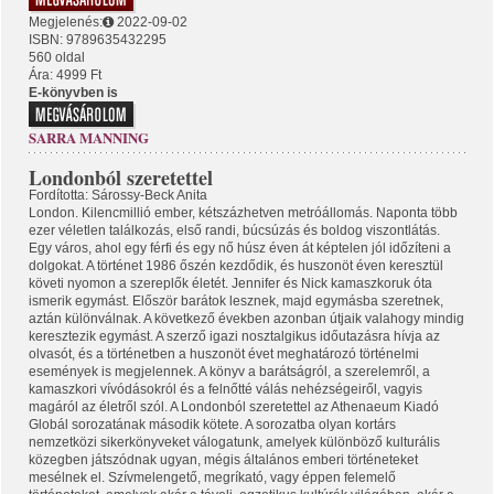
Megjelenés:
2022-09-02
ISBN: 9789635432295
560 oldal
Ára: 4999 Ft
E-könyvben is
SARRA MANNING
Londonból szeretettel
Fordította: Sárossy-Beck Anita
London. Kilencmillió ember, kétszázhetven metróállomás. Naponta több
ezer véletlen találkozás, első randi, búcsúzás és boldog viszontlátás.
Egy város, ahol egy férfi és egy nő húsz éven át képtelen jól időzíteni a
dolgokat. A történet 1986 őszén kezdődik, és huszonöt éven keresztül
követi nyomon a szereplők életét. Jennifer és Nick kamaszkoruk óta
ismerik egymást. Először barátok lesznek, majd egymásba szeretnek,
aztán különválnak. A következő években azonban útjaik valahogy mindig
keresztezik egymást. A szerző igazi nosztalgikus időutazásra hívja az
olvasót, és a történetben a huszonöt évet meghatározó történelmi
események is megjelennek. A könyv a barátságról, a szerelemről, a
kamaszkori vívódásokról és a felnőtté válás nehézségeiről, vagyis
magáról az életről szól. A Londonból szeretettel az Athenaeum Kiadó
Globál sorozatának második kötete. A sorozatba olyan kortárs
nemzetközi sikerkönyveket válogatunk, amelyek különböző kulturális
közegben játszódnak ugyan, mégis általános emberi történeteket
mesélnek el. Szívmelengető, megríkató, vagy éppen felemelő