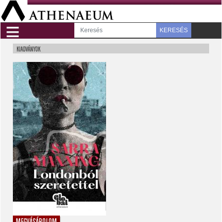
≡
KERESÉS