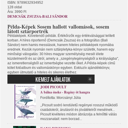
ISBN: 9789632934952
128 oldal
Ára: 3990 Ft
DEMCSÁK ZSUZSA-BALI SÁNDOR
Példa-Képek Sosem hallott vallomások, sosem
látott sztárportrék
Példaképek. Követendő példák. Értékőrzők egy értékválsággal telített
korban. A híres riporternő (Demcsák Zsuzsa) és a fotográfus (Bali
Sándor) nem hamis messiások, hanem hiteles példaképek nyomába
erednek. Kezük nyomán nem sztárpletyka-könyv születik, hanem egy
minőségi válogatás: 30 híres magyar személyiség mesél élete
küzdelmeiről és az útról, amely a ,,szegénylegénységből a királyságba",
az ismeretlenségből az ismertségbe vezette őket. A Példa-képek című
kötet fotóalbum és vallomáskönyv egyben. Exkluzív ajándékkönyv,
egyben útmutató a hiteles és sikeres élethez.
JODI PICOULT
A bálna éneke - Regény öt hangra
Fordította: Morcsányi Júlia
,,Picoult sodró lendületű regényei rosszul működő
családokról, árulásról és jóvátételről mesélnek...
Picoult kivételes módon ábrázolja a felnőtté válás
mozzanatait: nem borzad...