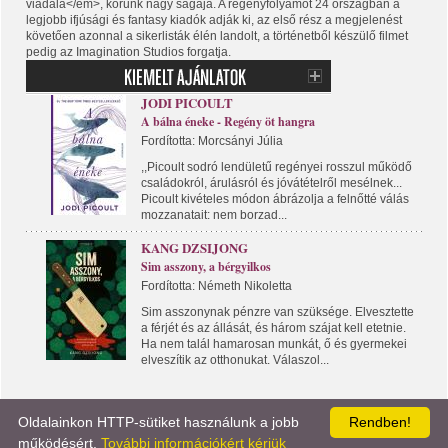
viadala</em>, korunk nagy sagája. A regényfolyamot 24 országban a
legjobb ifjúsági és fantasy kiadók adják ki, az első rész a megjelenést
követően azonnal a sikerlisták élén landolt, a történetből készülő filmet
pedig az Imagination Studios forgatja.
JODI PICOULT
A bálna éneke - Regény öt hangra
Fordította: Morcsányi Júlia
,,Picoult sodró lendületű regényei rosszul működő
családokról, árulásról és jóvátételről mesélnek...
Picoult kivételes módon ábrázolja a felnőtté válás
mozzanatait: nem borzad...
KANG DZSIJONG
Sim asszony, a bérgyilkos
Fordította: Németh Nikoletta
Sim asszonynak pénzre van szüksége. Elvesztette
a férjét és az állását, és három szájat kell etetnie.
Ha nem talál hamarosan munkát, ő és gyermekei
elveszítik az otthonukat. Válaszol...
Oldalainkon HTTP-sütiket használunk a jobb
Rendben!
KÖNYVPORTÁL
LÍRA KÖNYV
KAPCSOLAT
működésért.
További információkért kérjük