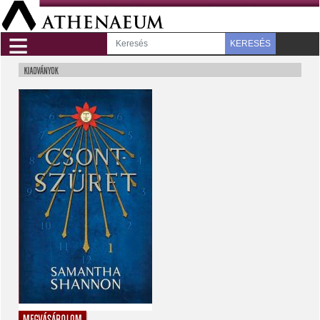
≡
KERESÉS