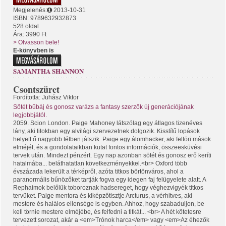
Megjelenés:
2013-10-31
ISBN: 9789632932873
528 oldal
Ára: 3990 Ft
> Olvasson bele!
E-könyvben is
SAMANTHA SHANNON
Csontszüret
Fordította: Juhász Viktor
Sötét bűbáj és gonosz varázs a fantasy szerzők új generációjának
legjobbjától.
2059. Scion London. Paige Mahoney látszólag egy átlagos tizenéves
lány, aki titokban egy alvilági szervezetnek dolgozik. Kisstílű lopások
helyett ő nagyobb tétben játszik. Paige egy álomhacker, aki feltöri mások
elméjét, és a gondolataikban kutat fontos információk, összeesküvési
tervek után. Mindezt pénzért. Egy nap azonban sötét és gonosz erő keríti
hatalmába... beláthatatlan következményekkel.<br> Oxford több
évszázada lekerült a térképről, azóta titkos börtönváros, ahol a
paranormális bűnözőket tartják fogva egy idegen faj felügyelete alatt. A
Rephaimok belőlük toboroznak hadsereget, hogy véghezvigyék titkos
tervüket. Paige mentora és kiképzőtisztje Arcturus, a vérhitves, aki
mestere és halálos ellensége is egyben. Ahhoz, hogy szabaduljon, be
kell törnie mestere elméjébe, és felfedni a titkát... <br> A hét kötetesre
tervezett sorozat, akár a <em>Trónok harca</em> vagy <em>Az éhezők