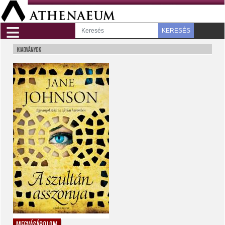
≡
KERESÉS