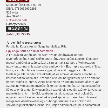
Megjelenés:
2013-01-29
ISBN: 9789632932293
512 oldal
Ára: 3990 Ft
> Olvasson bele!
E-könyvben is
JANE JOHNSON
A szultán asszonya
Fordította: Kocsis Anikó, Szigethy-Mallász Rita
Egy angol szűz az afrikai háremben
A 17. század végén járunk. A két szolgálóleányával londoni
jövendőbelijéhez tartó szőke angol lány, Alys hajóját kalózok támadják
meg. A barbárok a szép szüzet a szultánnak szánják, s Meknészben
nagy haszonnal el is adják a háremébe. <br> Egy nap a rabszolga Núsz-
Núsz, a szultán fekete írnoka a gyógyfüvesnél hagyja a szultán
főfelesége által rendelt szerek listáját, és amikor visszatér a boltba, a
kereskedőt holtan találja. Azonban a valódi bérgyilkos helyett az ártatlan
írnokot fogják le. <br> Alyshez hasonlóan az írnokra is szörnyű sors vár.
Szorult helyzetükben egymásnál keresnek menedéket. A fekete szudáni
fiú és a fehér angol lány egymásba szeretnek, s együtt szőnek terveket a
menekülésre. Ám mielőtt kiszabadulnának az udvari élet poklából,
egymásban is kételkedve élnek át pestisjárványt, hárembeli intrikákat,
mérgezési kísérleteket és egy dühöngő szultánt, aki a nőket csak
szexuális játékszernek tekinti.<br> Vajon sikerül elkerülniük balsorsukat