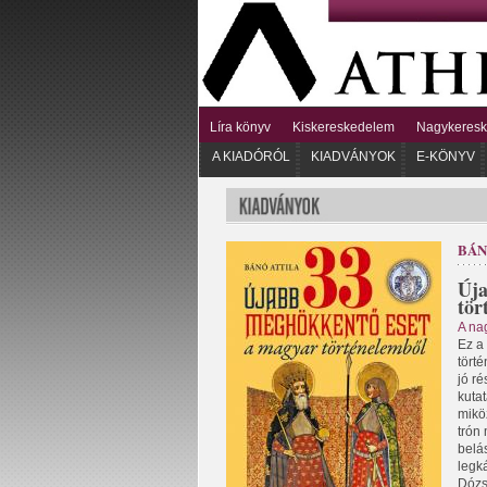
Líra könyv
Kiskereskedelem
Nagykeres
A KIADÓRÓL
KIADVÁNYOK
E-KÖNYV
BÁN
Úja
tör
A na
Ez a
tört
jó r
kuta
mikö
trón
belá
legká
Dózs