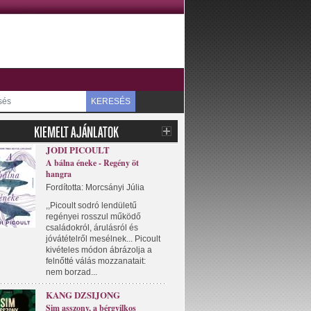
KERESÉS
JODI PICOULT
A bálna éneke - Regény öt
hangra
Fordította: Morcsányi Júlia
,,Picoult sodró lendületű
regényei rosszul működő
családokról, árulásról és
jóvátételről mesélnek... Picoult
kivételes módon ábrázolja a
felnőtté válás mozzanatait:
nem borzad...
KANG DZSIJONG
Sim asszony, a bérgyilkos