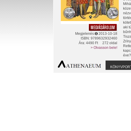
Mihá
közel
nézv
törté
kötet
aki t
bűnh
Megjelenés:
2013-10-18
Tisz
ISBN: 9789632932460
Zrín
Ára: 4490 Ft
272 oldal
Rette
> Olvasson bele!
kapcs
éve?
KÖNYVPOR