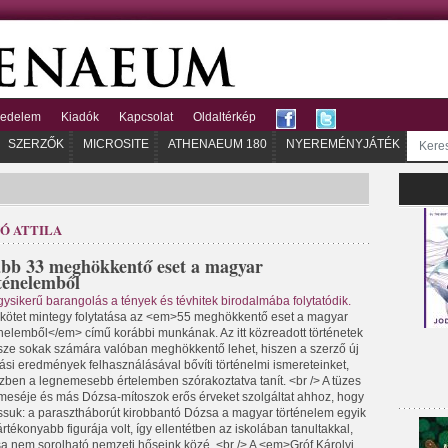
kedelem
Kiadók
Kapcsolat
Oldaltérkép
SZERZŐK
MICROSITE
ATHENAEUM 180
NYEREMÉNYJÁTÉK
Ó ATTILA
bb 33 meghökkentő eset a magyar
ténelemből
gysikerű barangolás a tények és tévhitek birodalmába folytatódik.
 kötet mintegy folytatása az <em>55 meghökkentő eset a magyar
énelemből</em> című korábbi munkának. Az itt közreadott történetek
észe sokak számára valóban meghökkentő lehet, hiszen a szerző új
tási eredmények felhasználásával bővíti történelmi ismereteinket,
zben a legnemesebb értelemben szórakoztatva tanít. <br /> A tüzes
 meséje és más Dózsa-mítoszok erős érveket szolgáltat ahhoz, hogy
ssuk: a parasztháborút kirobbantó Dózsa a magyar történelem egyik
rtékonyabb figurája volt, így ellentétben az iskolában tanultakkal,
a nem sorolható nemzeti hőseink közé. <br /> A <em>Gróf Károlyi