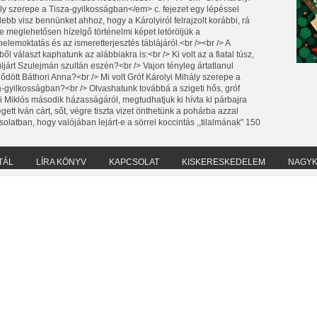
ly szerepe a Tisza-gyilkosságban</em> c. fejezet egy lépéssel
ebb visz bennünket ahhoz, hogy a Károlyiról felrajzolt korábbi, rá
e meglehetősen hízelgő történelmi képet letöröljük a
nelemoktatás és az ismeretterjesztés táblájáról.<br /><br /> A
ből választ kaphatunk az alábbiakra is:<br /> Ki volt az a fiatal túsz,
úljárt Szulejmán szultán eszén?<br /> Vajon tényleg ártatlanul
ődött Báthori Anna?<br /> Mi volt Gróf Károlyi Mihály szerepe a
a-gyilkosságban?<br /> Olvashatunk továbbá a szigeti hős, gróf
yi Miklós második házasságáról, megtudhatjuk ki hívta ki párbajra
gett Iván cárt, sőt, végre tiszta vizet önthetünk a pohárba azzal
olatban, hogy valójában lejárt-e a sörrel koccintás ,,tilalmának" 150
TÁL
LÍRA KÖNYV
KAPCSOLAT
KISKERESKEDELEM
NAGY