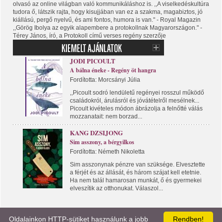
olvasó az online világban való kommunikáláshoz is. ,,A viselkedéskultúra
tudora ő, látszik rajta, hogy kisujjában van ez a szakma, magabiztos, jó
kiállású, pergő nyelvű, és ami fontos, humora is van." - Royal Magazin
,,Görög Ibolya az egyik alapembere a protokollnak Magyarországon." -
Térey János, író, a Protokoll című verses regény szerzője
JODI PICOULT
A bálna éneke - Regény öt hangra
Fordította: Morcsányi Júlia
,,Picoult sodró lendületű regényei rosszul működő
családokról, árulásról és jóvátételről mesélnek...
Picoult kivételes módon ábrázolja a felnőtté válás
mozzanatait: nem borzad...
KANG DZSIJONG
Sim asszony, a bérgyilkos
Fordította: Németh Nikoletta
Sim asszonynak pénzre van szüksége. Elvesztette
a férjét és az állását, és három szájat kell etetnie.
Ha nem talál hamarosan munkát, ő és gyermekei
elveszítik az otthonukat. Válaszol...
Oldalainkon HTTP-sütiket használunk a jobb
Rendben!