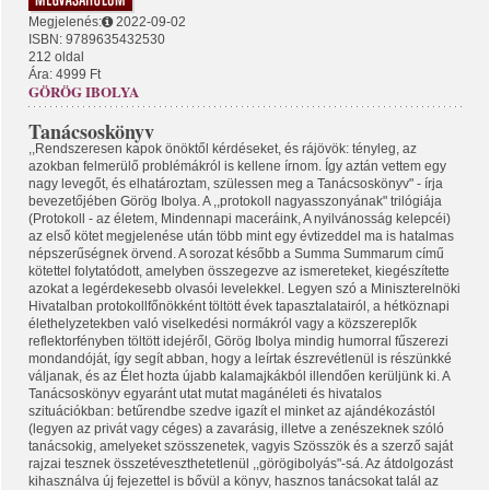
Megjelenés:
2022-09-02
ISBN: 9789635432530
212 oldal
Ára: 4999 Ft
GÖRÖG IBOLYA
Tanácsoskönyv
,,Rendszeresen kapok önöktől kérdéseket, és rájövök: tényleg, az
azokban felmerülő problémákról is kellene írnom. Így aztán vettem egy
nagy levegőt, és elhatároztam, szülessen meg a Tanácsoskönyv" - írja
bevezetőjében Görög Ibolya. A ,,protokoll nagyasszonyának" trilógiája
(Protokoll - az életem, Mindennapi maceráink, A nyilvánosság kelepcéi)
az első kötet megjelenése után több mint egy évtizeddel ma is hatalmas
népszerűségnek örvend. A sorozat később a Summa Summarum című
kötettel folytatódott, amelyben összegezve az ismereteket, kiegészítette
azokat a legérdekesebb olvasói levelekkel. Legyen szó a Miniszterelnöki
Hivatalban protokollfőnökként töltött évek tapasztalatairól, a hétköznapi
élethelyzetekben való viselkedési normákról vagy a közszereplők
reflektorfényben töltött idejéről, Görög Ibolya mindig humorral fűszerezi
mondandóját, így segít abban, hogy a leírtak észrevétlenül is részünkké
váljanak, és az Élet hozta újabb kalamajkákból illendően kerüljünk ki. A
Tanácsoskönyv egyaránt utat mutat magánéleti és hivatalos
szituációkban: betűrendbe szedve igazít el minket az ajándékozástól
(legyen az privát vagy céges) a zavarásig, illetve a zenészeknek szóló
tanácsokig, amelyeket szösszenetek, vagyis Szösszök és a szerző saját
rajzai tesznek összetéveszthetetlenül ,,görögibolyás"-sá. Az átdolgozást
kihasználva új fejezettel is bővül a könyv, hasznos tanácsokat talál az