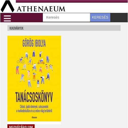
≡
KERESÉS