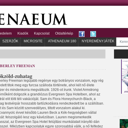
kedelem
Kiadók
Kapcsolat
Oldaltérkép
SZERZŐK
MICROSITE
ATHENAEUM 180
NYEREMÉNYJÁTÉK
BERLEY FREEMAN
kzöld-zuhatag
erley Freeman legújabb regénye egy botrányos vonzalom, egy rég
edett titok meg egy furcsa szálloda története, ahol két nő élete
zer és mindenkorra megváltozik. 1926-ot írunk. Violet Armstrong
érnőként dolgozik a grandiózus Evergreen Spa Hotelben, ahol az
rál elit tölti téli vakációját. Sam és Flora Honeychurch-Black, a
ag testvérpár hosszabb tartózkodásra rendezkedett be a szállóban.
t és Sam között szenvedélyes, tiltott vonzalom alakul ki.
cvannyolc évvel később Lauren Beck a Kék-hegységben vállal
át: felszolgáló lesz egy kávézóban. Lauren megismerkedik
sszal, az Evergreen Spa Hotel felújítási munkálatait irányító dán
ésszel. Miközben kapcsolatuk egyre szorosabbá válik, a nő felfedez