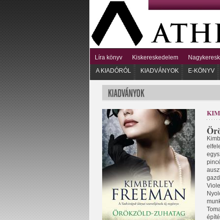
Líra könyv
Kiskereskedelem
Nagykeres
A KIADÓRÓL
KIADVÁNYOK
E-KÖNYV
KIM
Örö
Kimb
elfel
egys
pinc
auszt
gazd
Viole
Nyol
munk
Toma
épít