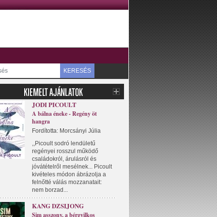
KERESÉS
JODI PICOULT
A bálna éneke - Regény öt
hangra
Fordította: Morcsányi Júlia
,,Picoult sodró lendületű
regényei rosszul működő
családokról, árulásról és
jóvátételről mesélnek... Picoult
kivételes módon ábrázolja a
felnőtté válás mozzanatait:
nem borzad...
KANG DZSIJONG
Sim asszony, a bérgyilkos