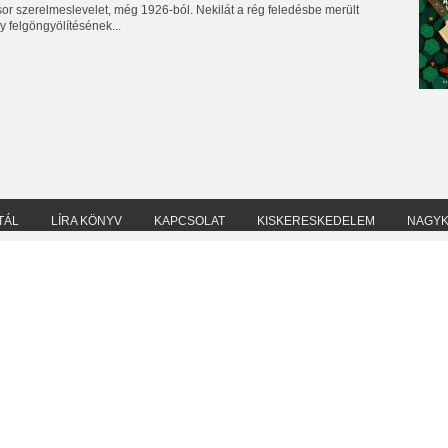
sor szerelmeslevelet, még 1926-ból. Nekilát a rég feledésbe merült
ly felgöngyölítésének...
TÁL
LÍRA KÖNYV
KAPCSOLAT
KISKERESKEDELEM
NAGY