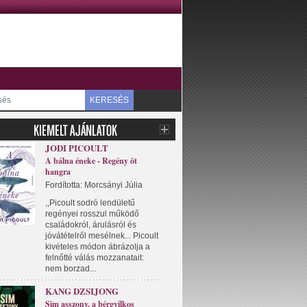
KERESÉS
JODI PICOULT
A bálna éneke - Regény öt
hangra
Fordította: Morcsányi Júlia
,,Picoult sodró lendületű
regényei rosszul működő
családokról, árulásról és
jóvátételről mesélnek... Picoult
kivételes módon ábrázolja a
felnőtté válás mozzanatait:
nem borzad...
KANG DZSIJONG
Sim asszony, a bérgyilkos