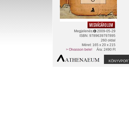
Megjelenés:
2009-05-29
ISBN: 9789639797895
260 oldal
Méret: 165 x 20 x 215
> Olvasson bele!
Ára: 2490 Ft
KÖNYVPOR