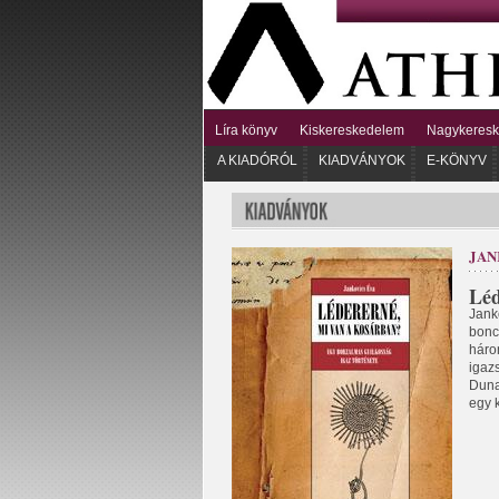
Líra könyv
Kiskereskedelem
Nagykeres
A KIADÓRÓL
KIADVÁNYOK
E-KÖNYV
JAN
Léd
Jank
bonco
háro
igaz
Duna
egy k