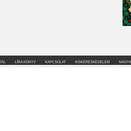
TÁL
LÍRA KÖNYV
KAPCSOLAT
KISKERESKEDELEM
NAGY