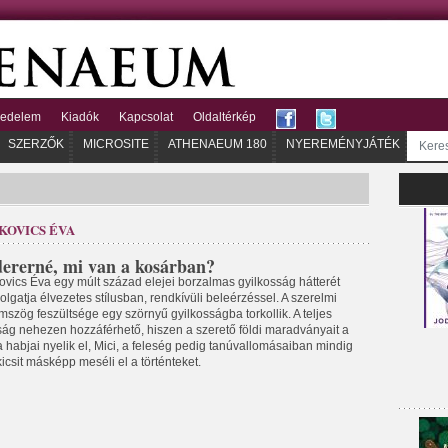
kedelem
Kiadók
Kapcsolat
Oldaltérkép
SZERZŐK
MICROSITE
ATHENAEUM 180
NYEREMÉNYJÁTÉK
KOVICS ÉVA
ererné, mi van a kosárban?
ovics Éva egy múlt század elejei borzalmas gyilkosság hátterét
lgatja élvezetes stílusban, rendkívüli beleérzéssel. A szerelmi
mszög feszültsége egy szörnyű gyilkosságba torkollik. A teljes
ság nehezen hozzáférhető, hiszen a szerető földi maradványait a
 habjai nyelik el, Mici, a feleség pedig tanúvallomásaiban mindig
icsit másképp meséli el a történteket.