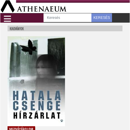
≡
KERESÉS