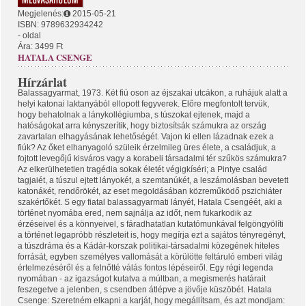
Megjelenés:
2015-05-21
ISBN: 9789632934242
- oldal
Ára: 3499 Ft
HATALA CSENGE
Hírzárlat
Balassagyarmat, 1973. Két fiú oson az éjszakai utcákon, a ruhájuk alatt a
helyi katonai laktanyából ellopott fegyverek. Előre megfontolt tervük,
hogy behatolnak a lánykollégiumba, s túszokat ejtenek, majd a
hatóságokat arra kényszerítik, hogy biztosítsák számukra az ország
zavartalan elhagyásának lehetőségét. Vajon ki ellen lázadnak ezek a
fiúk? Az őket elhanyagoló szüleik érzelmileg üres élete, a családjuk, a
fojtott levegőjű kisváros vagy a korabeli társadalmi tér szűkös számukra?
Az elkerülhetetlen tragédia sokak életét végigkíséri; a Pintye család
tagjaiét, a túszul ejtett lányokét, a szemtanúkét, a leszámolásban bevetett
katonákét, rendőrökét, az eset megoldásában közreműködő pszichiáter
szakértőkét. S egy fiatal balassagyarmati lányét, Hatala Csengéét, aki a
történet nyomába ered, nem sajnálja az időt, nem fukarkodik az
érzéseivel és a könnyeivel, s fáradhatatlan kutatómunkával felgöngyölíti
a történet legapróbb részleteit is, hogy megírja ezt a sajátos tényregényt,
a túszdráma és a Kádár-korszak politikai-társadalmi közegének hiteles
forrását, egyben személyes vallomását a körülötte feltáruló emberi világ
értelmezéséről és a felnőtté válás fontos lépéseiről. Egy régi legenda
nyomában - az igazságot kutatva a múltban, a megismerés határait
feszegetve a jelenben, s csendben átlépve a jövője küszöbét. Hatala
Csenge: Szeretném elkapni a karját, hogy megállítsam, és azt mondjam: