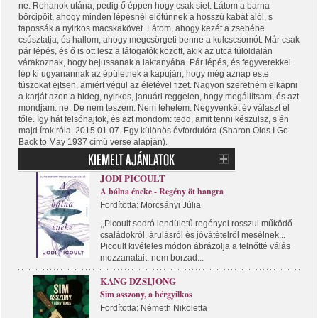
ne. Rohanok utána, pedig ő éppen hogy csak siet. Látom a barna
bőrcipőit, ahogy minden lépésnél előtűnnek a hosszú kabát alól, s
tapossák a nyirkos macskakövet. Látom, ahogy kezét a zsebébe
csúsztatja, és hallom, ahogy megcsörgeti benne a kulcscsomót. Már csak
pár lépés, és ő is ott lesz a látogatók között, akik az utca túloldalán
várakoznak, hogy bejussanak a laktanyába. Pár lépés, és fegyverekkel
lép ki ugyanannak az épületnek a kapuján, hogy még aznap este
túszokat ejtsen, amiért végül az életével fizet. Nagyon szeretném elkapni
a karját azon a hideg, nyirkos, januári reggelen, hogy megállítsam, és azt
mondjam: ne. De nem teszem. Nem tehetem. Negyvenkét év választ el
tőle. Így hát felsóhajtok, és azt mondom: tedd, amit tenni készülsz, s én
majd írok róla. 2015.01.07. Egy különös évfordulóra (Sharon Olds I Go
Back to May 1937 című verse alapján).
JODI PICOULT
A bálna éneke - Regény öt hangra
Fordította: Morcsányi Júlia
,,Picoult sodró lendületű regényei rosszul működő
családokról, árulásról és jóvátételről mesélnek...
Picoult kivételes módon ábrázolja a felnőtté válás
mozzanatait: nem borzad...
KANG DZSIJONG
Sim asszony, a bérgyilkos
Fordította: Németh Nikoletta