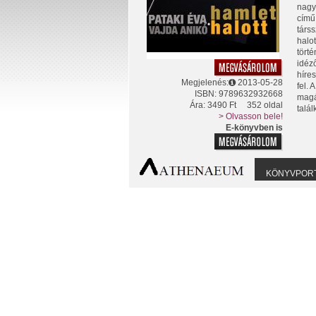
nagy
című
társ
halo
törté
idéz
híre
Megjelenés:
2013-05-28
fel. 
ISBN: 9789632932668
magá
Ára: 3490 Ft
352 oldal
talá
> Olvasson bele!
E-könyvben is
KÖNYVPOR