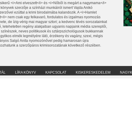
sikerű <i>Ami elveszett</i> és <i>Nőből is megárt a nagymama</i>
 könyvek szerzője a színházi munkáiról ismert Vajda Anikó
szerzővel ezúttal a krimi birodalmába kalandozik. A <i>Hamlet
tt</i> nem csak egy felkavaró, fordulatos és izgalmas nyomozás
nete, de ízig-vérig mai magyar sztori; a kedvenc tévés sorozatainkat
ő, letehetetlen regény alakjaiban ugyanis napjaink média szereplői,
s színészek, neves politikusok és sztárpszichológusok bukkannak
A gyilkos elmék legmélyére látó, érzékeny és vagány, szexi, mégis
nyos Salgó Anita nyomozónővel pedig hamarosan újra
lkozhatunk a szerzőpáros krimisorozatának következő részében.
TÁL
LÍRA KÖNYV
KAPCSOLAT
KISKERESKEDELEM
NAGY