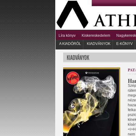
Líra könyv
Kiskereskedelem
Nagykeres
A KIADÓRÓL
KIADVÁNYOK
E-KÖNYV
PAT
Ham
Szépl
ráte
megé
néze
hazai
felka
pszi
kinek
kísér
<i>H
nem u