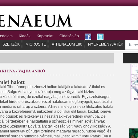
kedelem
Kiadók
Kapcsolat
Oldaltérkép
SZERZŐK
MICROSITE
ATHENAEUM 180
NYEREMÉNYJÁTÉK
AKI ÉVA - VAJDA ANIKÓ
let halott
aki Tibor ünnepelt színészt holtan találják a lakásán. A fiatal és
rmett Salgó Anita nyomozó kapja meg az ügyet, aki biztos
rzéseiről híres, de ezúttal nagy bajba keveredik. Egy szélsőséges
teket hirdető erőszakszervezet halálosan megfenyegeti, ráadásul a
 média is ráharap a sztorira. A híres, meleg színész titokzatos halála
varja a közvéleményt, miközben a politikai elit tagjai, köztük jónevű
chológusok és féltékeny színésztársak keverednek gyanúba. De
 állt érdekében elhallgattatni a színészt, és milyen sötét árnyak
tették Széplakit? Egyáltalán: gyilkosság volt, vagy öngyilkosság? A
amlet halott</i> bűnügyi története magával ragadó, húsba vágó, és
tolsó sorban humoros, vérbeli, mai ,,pesti krimi".<br> Pataki Éva a