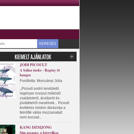
KERESÉS
JODI PICOULT
A bálna éneke - Regény öt
hangra
Fordította: Morcsányi Júlia
,,Picoult sodró lendületű
regényei rosszul működő
családokról, árulásról és
jóvátételről mesélnek... Picoult
kivételes módon ábrázolja a
felnőtté válás mozzanatait:
nem borzad...
KANG DZSIJONG
Sim asszony, a bérgyilkos