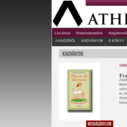
Líra könyv
Kiskereskedelem
Nagykeres
A KIADÓRÓL
KIADVÁNYOK
E-KÖNYV
MIR
Fra
A kö
felv
szór
el, h
őriz
hóna