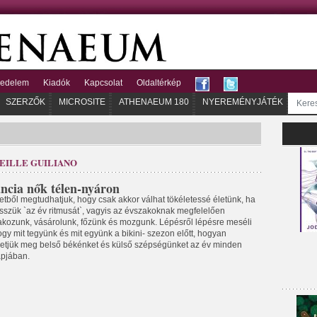
kedelem
Kiadók
Kapcsolat
Oldaltérkép
SZERZŐK
MICROSITE
ATHENAEUM 180
NYEREMÉNYJÁTÉK
EILLE GUILIANO
ncia nők télen-nyáron
tetből megtudhatjuk, hogy csak akkor válhat tökéletessé életünk, ha
esszük `az év ritmusát`, vagyis az évszakoknak megfelelően
akozunk, vásárolunk, főzünk és mozgunk. Lépésről lépésre meséli
ogy mit tegyünk és mit együnk a bikini- szezon előtt, hogyan
hetjük meg belső békénket és külső szépségünket az év minden
pjában.