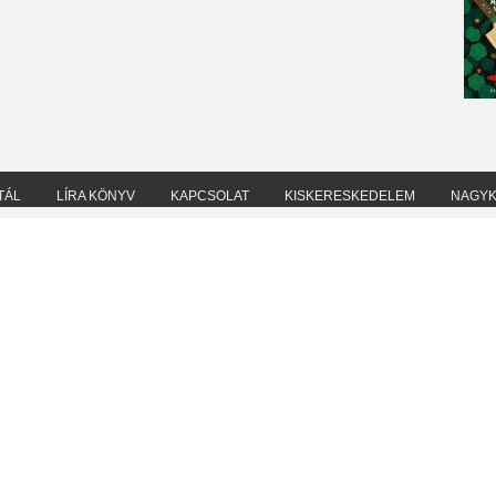
TÁL
LÍRA KÖNYV
KAPCSOLAT
KISKERESKEDELEM
NAGY