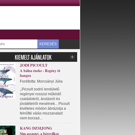
KERESÉS
JODI PICOULT
A bálna éneke - Regény öt
hangra
Fordította: Morcsányi Júlia
,,Picoult sodró lendületű
regényei rosszul működő
családokról, árulásról és
jóvátételről mesélnek... Picoult
kivételes módon ábrázolja a
felnőtté válás mozzanatait:
nem borzad...
KANG DZSIJONG
Sim asszony, a bérgyilkos