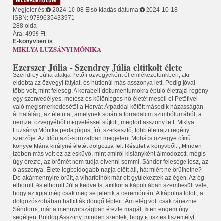
Megjelenés:
2024-10-08
Első kiadás dátuma:
2024-10-18
ISBN: 9789635433971
288 oldal
Ára: 4999 Ft
E-könyvben is
MIKLYA LUZSÁNYI MÓNIKA
Ezerszer Júlia - Szendrey Júlia eltitkolt élete
Szendrey Júlia alakja Petőfi özvegyeként él emlékezetünkben, aki
eldobta az özvegyi fátylat, és hűtlenül más asszonya lett. Pedig jóval
több volt, mint feleség. A korabeli dokumentumokra épülő életrajzi regény
egy szenvedélyes, merész és különleges nő életét meséli el Petőfivel
való megismerkedésétől a Horvát Árpáddal kötött második házasságán
át haláláig, az életutat, amelynek során a forradalom szimbólumából, a
nemzet özvegyéből megvetéssel sújtott, megtört asszony lett. Miklya
Luzsányi Mónika pedagógus, író, szerkesztő, több életrajzi regény
szerzője. Az Időutazó-sorozatban megjelent Mohács özvegye című
könyve Mária királyné életét dolgozza fel. Részlet a könyvből: ,,Minden
ízében más volt ez az esküvő, mint amiről kislányként álmodozott, mégis
úgy érezte, az örömét nem tudja elvenni semmi. Sándor felesége lesz, az
ő asszonya. Élete legboldogabb napja előtt áll, hát miért ne örülhetne?
De akármennyire örült, a viharfelhők már ott gyülekeztek az égen. Az ég
elborult, és elborult Júlia kedve is, amikor a kápolnában szembesült vele,
hogy az apja még csak meg se jelenik a ceremónián. A kápolna fölött, a
dolgozószobában hallották döngő lépteit. Ám elég volt csak ránéznie
Sándorra, már a mennyországban érezte magát, Isten engem úgy
segéljen, Boldog Asszony, minden szentek, hogy e tisztes fiszemélyt