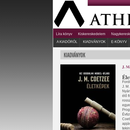
Líra könyv
Kiskereskedelem
Nagykeres
A KIADÓRÓL
KIADVÁNYOK
E-KÖNYV
J. 
Éle
Fordí
J. M.
Nyár
élő f
ross
egye
Prog
Évti
Coetz
apjá
tekin