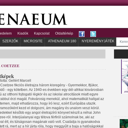
kedelem
Kiadók
Kapcsolat
Oldaltérkép
SZERZŐK
MICROSITE
ATHENAEUM 180
NYEREMÉNYJÁTÉK
M. COETZEE
tképek
totta: Gellért Marcell
 Coetzee fikciós életrajza három kisregény - Gyermekkor, Ifjúkor,
idő - egy kötetben. Az 1940-es években egy dél-afrikai kisvárosban
iú az otthoni fojtogató légkör és az iskolai atrocitások miatt egyre
zabbul érzi magát. Fokvárosig menekül, ahol matematikát hallgat az
temen, majd elhatározza, hogy író lesz, ezért Európába utazik.
ramozóként kezd el dolgozni, ám magány és unalom veszi körül.
zedekkel később egy angol életrajzíró könyvet készít a néhai John
ee-ról. Interjúalanyai egy tétova férfiról számolnak be, aki az
val élt, és túlságosan magának való volt. Családja is gyanakodva
tett rá, mert az a hír járta róla, hogy meggyűlt a baja a hatóságokkal