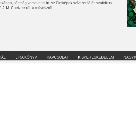
kában, sőt még verseket is írt. Az Életképek szívszorító és szatirikus
é J. M. Coetzee-ról, a művészről.
TÁL
LÍRA KÖNYV
KAPCSOLAT
KISKERESKEDELEM
NAGY