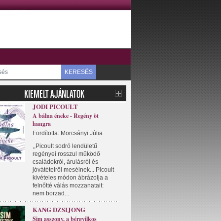
KERESÉS
JODI PICOULT
A bálna éneke - Regény öt
hangra
Fordította: Morcsányi Júlia
,,Picoult sodró lendületű
regényei rosszul működő
családokról, árulásról és
jóvátételről mesélnek... Picoult
kivételes módon ábrázolja a
felnőtté válás mozzanatait:
nem borzad...
KANG DZSIJONG
Sim asszony, a bérgyilkos