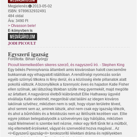
Megjelenés:
2013-05-02
ISBN: 9789632932491
484 oldal
Ára: 3490 Ft
> Olvasson bele!
E-könyvben is
JODI PICOULT
Egyszerű igazság
Fordította: Bihari György
Picoult kiemelkedően sikeres szerző, és nagyszerű író. - Stephen King
Egy békés Pennsylvania állambeli amis kisvárosban halott csecsemőre
bukkannak egy elhagyatott istállóban. A rendőrségi nyomozás során
egyéb szörnyű titkokra is fény derül, és a közösség élete pillanatok alatt
pokollá változik. A bizonyítékok a tizennyolc éves és hajadon Katie Fisher
ellen szólnak, aki látszólag titokban szülte meg gyermekét, majd megölte
az ártatlant. A nagyvárosi életből kiábrándult Ellie Hathaway ügyvéd
elvállalja Katie védelmét, megpróbál utat találni az idegen kisváros
lakóinak szívéhez, miközben nem is sejti, hogy olyan területre téved,
ahol semmi sem az, aminek látszik, ahol nem csak egy igazság létezik,
és ahol a bűnhődés és a feloldozás nem az ítélőszék kezében van. Ellie
egyre jobban belegabalyodik a szövevényes ügy hálójába, miközben
saját félelmeivel is szembe kell néznie, mikor egy férfi tűnik fel a múltból,
rég eltemetett érzéseket, vágyat és szenvedést hozva magával... Az
<i>Egyszerű igazság</i> torokszorító lélektani dráma és rejtélyekben