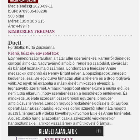
Megjelenés:
2020-09-11
ISBN: 9789635430208
500 oldal
Méret: 135 x 30 x 215
Ára: 4499 Ft
KIMBERLEY FREEMAN
Duett
Fordította: Kurta Zsuzsanna
Két nő, húsz év, egy sötét titok
Egy németországi faluban a fiatal Ellie operaénekesi karrierről dédelget
csillogó álmokat. Nagyravágyó ambíciói rengeteg csalódást, sóvárgást
és bánatot hoznak majd számára. Londonban a tinédzser Angie
megszökik otthonról és Penny Bright néven a popszínpadok ünnepelt
kedvence lesz. De egy durva támadás után a félelem és a drog foglyává
válik. Az egyik nő elrabolja a másik életét, miközben elveszíti a
legnagyobb szerelmét. A másik megpróbál elmenekülni a múltja elől, de
nem tudja elkerülni, hogy szembenézzen a legsötétebb emlékeivel. És
mindkettejük élete szorosan összefonódik egy zenei producer
ambiciózus terveivel. London ragyogó rockéletének díszleteitől Európa
operaházainak színpadáig, egy kies görög szigettől isten háta mögötti
ausztrál tengerparti vidékig követhetjük nyomon Ellie és Angie történetét.
A duett utolsó hangjai azonban csak a szívszorító végkifejletkor
hangozhatnak el, amikor visszatérnek a múlt követelő árnyai.
JODI PICOULT