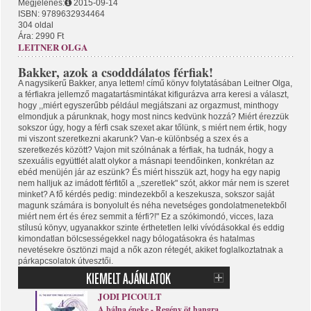
Megjelenés:
2015-09-14
ISBN: 9789632934464
304 oldal
Ára: 2990 Ft
LEITNER OLGA
Bakker, azok a csodddálatos férfiak!
A nagysikerű Bakker, anya lettem! című könyv folytatásában Leitner Olga,
a férfiakra jellemző magatartásmintákat kifigurázva arra keresi a választ,
hogy ,,miért egyszerűbb például megjátszani az orgazmust, minthogy
elmondjuk a párunknak, hogy most nincs kedvünk hozzá? Miért érezzük
sokszor úgy, hogy a férfi csak szexet akar tőlünk, s miért nem értik, hogy
mi viszont szeretkezni akarunk? Van-e különbség a szex és a
szeretkezés között? Vajon mit szólnának a férfiak, ha tudnák, hogy a
szexuális együttlét alatt olykor a másnapi teendőinken, konkrétan az
ebéd menüjén jár az eszünk? És miért hisszük azt, hogy ha egy napig
nem halljuk az imádott férfitől a ,,szeretlek" szót, akkor már nem is szeret
minket? A fő kérdés pedig: mindezekből a keszekusza, sokszor saját
magunk számára is bonyolult és néha nevetséges gondolatmenetekből
miért nem ért és érez semmit a férfi?!" Ez a szókimondó, vicces, laza
stílusú könyv, ugyanakkor szinte érthetetlen lelki vívódásokkal és eddig
kimondatlan bölcsességekkel nagy bólogatásokra és hatalmas
nevetésekre ösztönzi majd a nők azon rétegét, akiket foglalkoztatnak a
párkapcsolatok útvesztői.
JODI PICOULT
A bálna éneke - Regény öt hangra