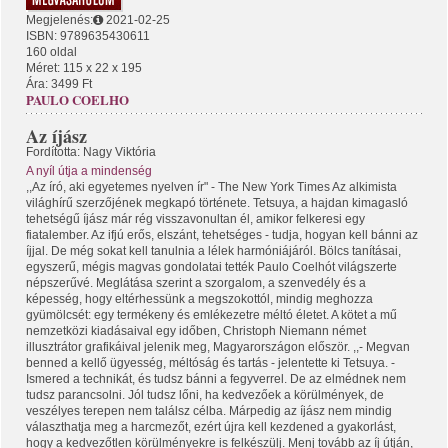
Megjelenés:
2021-02-25
ISBN: 9789635430611
160 oldal
Méret: 115 x 22 x 195
Ára: 3499 Ft
PAULO COELHO
Az íjász
Fordította: Nagy Viktória
A nyíl útja a mindenség
,,Az író, aki egyetemes nyelven ír" - The New York Times Az alkimista
világhírű szerzőjének megkapó története. Tetsuya, a hajdan kimagasló
tehetségű íjász már rég visszavonultan él, amikor felkeresi egy
fiatalember. Az ifjú erős, elszánt, tehetséges - tudja, hogyan kell bánni az
íjjal. De még sokat kell tanulnia a lélek harmóniájáról. Bölcs tanításai,
egyszerű, mégis magvas gondolatai tették Paulo Coelhót világszerte
népszerűvé. Meglátása szerint a szorgalom, a szenvedély és a
képesség, hogy eltérhessünk a megszokottól, mindig meghozza
gyümölcsét: egy termékeny és emlékezetre méltó életet. A kötet a mű
nemzetközi kiadásaival egy időben, Christoph Niemann német
illusztrátor grafikáival jelenik meg, Magyarországon először. ,,- Megvan
benned a kellő ügyesség, méltóság és tartás - jelentette ki Tetsuya. -
Ismered a technikát, és tudsz bánni a fegyverrel. De az elmédnek nem
tudsz parancsolni. Jól tudsz lőni, ha kedvezőek a körülmények, de
veszélyes terepen nem találsz célba. Márpedig az íjász nem mindig
választhatja meg a harcmezőt, ezért újra kell kezdened a gyakorlást,
hogy a kedvezőtlen körülményekre is felkészülj. Menj tovább az íj útján,