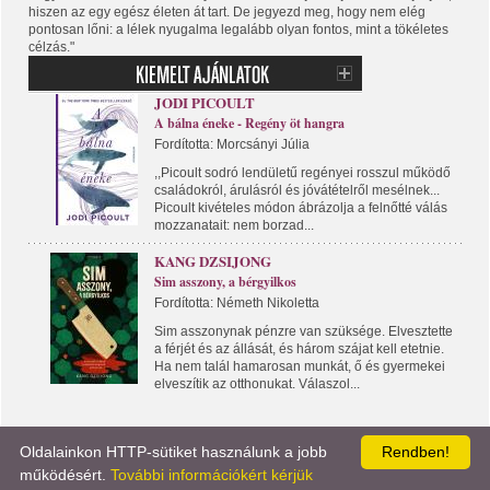
hiszen az egy egész életen át tart. De jegyezd meg, hogy nem elég
pontosan lőni: a lélek nyugalma legalább olyan fontos, mint a tökéletes
célzás."
JODI PICOULT
A bálna éneke - Regény öt hangra
Fordította: Morcsányi Júlia
,,Picoult sodró lendületű regényei rosszul működő
családokról, árulásról és jóvátételről mesélnek...
Picoult kivételes módon ábrázolja a felnőtté válás
mozzanatait: nem borzad...
KANG DZSIJONG
Sim asszony, a bérgyilkos
Fordította: Németh Nikoletta
Sim asszonynak pénzre van szüksége. Elvesztette
a férjét és az állását, és három szájat kell etetnie.
Ha nem talál hamarosan munkát, ő és gyermekei
elveszítik az otthonukat. Válaszol...
Oldalainkon HTTP-sütiket használunk a jobb
Rendben!
KÖNYVPORTÁL
LÍRA KÖNYV
KAPCSOLAT
működésért.
További információkért kérjük