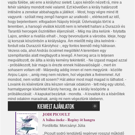
vajda fülébe, aki erre a királyhoz sietett. Lajos kérdőn nézett rá, mire a
fehér sárkány mondott neki valamit. Ezt követően a király határozott
intésére a zenekar abbahagyta a játékot. - Most, hogy végre mind itt
vagyunk - szólalt meg zengő hangon az uralkodó -, elérkezett az idő,
hogy bejelentsem: elfogadom Nápoly trónját. Üdvrivalgás tört ki a
teremben, a harsogó vivátok között nem is lehetett hallani a Durazzói és
Tarantói hercegek őszintétlen éljenzését. - Még ma útra kelünk - folytatta
Lajos, amikor a rivallás elhalt -, hogy bevonuljunk a városba. Ideje, hogy
új korszak köszöntsön a királyságra. Ám mielőtt még útra kelnénk -
fordult oda Durazzói Károlyhoz -, egy fontos teendő még hátravan.
Vezess oda, ahol András öcsémet megölték! A teremben egy
szempillantás alatt megfagyott a levegő. A herceg arca is teljesen
megváltozott, de állta a király kemény tekintetét. - Ne izgasd magad azzal
- próbálkozott, bár maga is érezte ennek hiábavalóságát -, mert én
sohasem voltam ott! - Márpedig addig innen el nem megyünk - közölte
Anjou Lajos -, amíg meg nem néztem, hol végeztek a fivéremmel. Azt
mondod, nem voltál ott sosem? Hát akkor most majd magad is láthatod. -
Lovaink és kíséretünk útra készen várnak odakünn - tett még egy utolsó,
harmatgyenge kísérletet Károly herceg, de a király lesöpörte a
próbálkozását: - A kapukat bezártuk - mondta. - A lovaitok és a kísérőitek
mind odakinn maradnak, amíg mi nem végeztünk idebenn.
JODI PICOULT
A bálna éneke - Regény öt hangra
Fordította: Morcsányi Júlia
,,Picoult sodró lendületű regényei rosszul működő