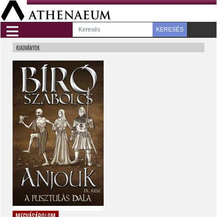
≡
KERESÉS