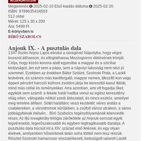
Megjelenés:
2025-02-10
Első kiadás dátuma:
2025-02-20
ISBN: 9789635434503
512 oldal
Méret: 125 x 30 x 200
Ára: 5499 Ft
E-könyvben is
BÍRÓ SZABOLCS
Anjouk IX. - A pusztulás dala
1347 őszén Anjou Lajos elindul a seregével Nápolyba, hogy végre
bosszút állhasson, és elfoglalhassa Mezzogiorno ékkövének trónját.
Célja, hogy közös korona alatt egyesítse a magyar és a szicíliai
királyságot, ám ezt sem a pápa, sem a nápolyi lakosság nem nézi jó
szemmel. Ezekben az években Bátor Szilárd, Szolnoki Pista, a Lackfi
testvérek, és számos más kardforgató, magyar nemes, íjfeszítő kun vagy
éppen pénzért harcoló külhoni zsoldos járja be keresztül-kasul Itáliát,
mind más céllal és reményekkel. Arra azonban, ami ott fogadja őket,
egyikük sem számít: a fekete halál hadba vonul az egész keresztény
világ ellen, válogatás nélkül szedi áldozatait, és nincs eszköz, amellyel
meg lehetne állítani. Sötét haláltánc veszi kezdetét: véres aratás a
csatatereken, a várostromok sűrűjében, a zsúfolt városi utcákon, a sáros
jobbágyfalvak mélyén... Bíró Szabolcs regényfolyamának kilencedik
része, Az ifjú lovagkirály-trilógia zárókötete az Anjouk-sorozat egyik
legvéresebb, legerőszakosabb és egyben legtragikusabb darabja. A
pusztulás dala búcsút int a XIV. század első felének, és egy olyan
életnek, amilyenben hőseinknek talán soha többé nem lesz részük.
Részlet Szolnoki hamarosan visszaérkezett, belesúgott valamit Lackfi