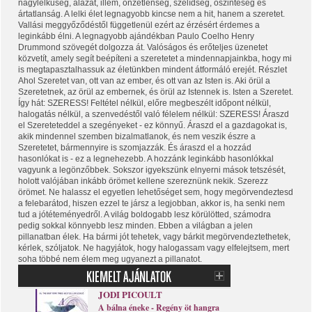
nagylelkűség, alázat, illem, önzetlenség, szelídség, őszinteség és
ártatlanság. A lelki élet legnagyobb kincse nem a hit, hanem a szeretet.
Vallási meggyőződéstől függetlenül ezért az érzésért érdemes a
leginkább élni. A legnagyobb ajándékban Paulo Coelho Henry
Drummond szövegét dolgozza át. Valóságos és erőteljes üzenetet
közvetít, amely segít beépíteni a szeretetet a mindennapjainkba, hogy mi
is megtapasztalhassuk az életünkben mindent átformáló erejét. Részlet
Ahol Szeretet van, ott van az ember, és ott van az Isten is. Aki örül a
Szeretetnek, az örül az embernek, és örül az Istennek is. Isten a Szeretet.
Így hát: SZERESS! Feltétel nélkül, előre megbeszélt időpont nélkül,
halogatás nélkül, a szenvedéstől való félelem nélkül: SZERESS! Áraszd
el Szereteteddel a szegényeket - ez könnyű. Áraszd el a gazdagokat is,
akik mindennel szemben bizalmatlanok, és nem veszik észre a
Szeretetet, bármennyire is szomjazzák. És áraszd el a hozzád
hasonlókat is - ez a legnehezebb. A hozzánk leginkább hasonlókkal
vagyunk a legönzőbbek. Sokszor igyekszünk elnyerni mások tetszését,
holott valójában inkább örömet kellene szereznünk nekik. Szerezz
örömet. Ne halassz el egyetlen lehetőséget sem, hogy megörvendeztesd
a felebarátod, hiszen ezzel te jársz a legjobban, akkor is, ha senki nem
tud a jótéteményedről. A világ boldogabb lesz körülötted, számodra
pedig sokkal könnyebb lesz minden. Ebben a világban a jelen
pillanatban élek. Ha bármi jót tehetek, vagy bárkit megörvendeztethetek,
kérlek, szóljatok. Ne hagyjátok, hogy halogassam vagy elfelejtsem, mert
soha többé nem élem meg ugyanezt a pillanatot.
JODI PICOULT
A bálna éneke - Regény öt hangra