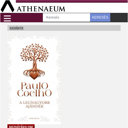
≡
KERESÉS