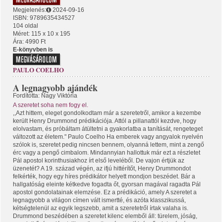
Megjelenés:
2024-09-16
ISBN: 9789635434527
104 oldal
Méret: 115 x 10 x 195
Ára: 4990 Ft
E-könyvben is
PAULO COELHO
A legnagyobb ajándék
Fordította: Nagy Viktória
A szeretet soha nem fogy el.
,,Azt hittem, eleget gondolkodtam már a szeretetről, amikor a kezembe
került Henry Drummond prédikációja. Attól a pillanattól kezdve, hogy
elolvastam, és próbáltam átültetni a gyakorlatba a tanítását, rengeteget
változott az életem." Paulo Coelho Ha emberek vagy angyalok nyelvén
szólok is, szeretet pedig nincsen bennem, olyanná lettem, mint a zengő
érc vagy a pengő cimbalom. Mindannyian hallottuk már ezt a részletet
Pál apostol korinthusiakhoz írt első leveléből. De vajon értjük az
üzenetét? A 19. század végén, az ifjú hittérítőt, Henry Drummondot
felkérték, hogy egy híres prédikátor helyett mondjon beszédet. Bár a
hallgatóság eleinte kétkedve fogadta őt, gyorsan magával ragadta Pál
apostol gondolatainak elemzése. Ez a prédikáció, amely A szeretet a
legnagyobb a világon címen vált ismertté, és azóta klasszikussá,
kétségtelenül az egyik legszebb, amit a szeretetről írtak valaha is.
Drummond beszédében a szeretet kilenc elemből áll: türelem, jóság,